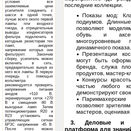
условия: все
последние коллекции.
заземляемые цени
усилителя соединить с
Показы мод: Кла
шасси в одной точке,
лучше всего около первой
подиумов. Длинны
лампы пли входного
позволяют моделя
гнезда, а отрицательные
выводы конденсаторов
обувь и аксес
фильтра подключить к
многоуровневые
катодным резисторам тех
ламп, анодное
динамичного показа
напряжение которых они
Презентации ко
фильтруют. Закончив
сборку, усилитель можно
могут быть оформ
включить в сеть,
бренда, служа пл
предварительно вынув из
него все лампы. В первую
продуктов, мастер-к
очередь с помощью
Конкурсы красот
вольтметра
рекомендуется проверять
частью любого ко
напряжения питания
демонстрируют свою
анодов +510 В,
экранирующих сеток +270
Парикмахерские
В и смещения -80 В
позволяют зрителям
выходных ламп. Затем
мастеров, оценивая 
потенциометрами R20 и
R23 установить на
управляющих сетках
3. Деловые и п
6РЗС напряжение -45 В.
платформа для знани
После этого можно