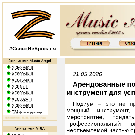
Усилители Music Angel
XD500MKIII
21.05.2026
XD800MKIII
XD845MKIII
Арендованные п
XD845LE
инструмент для ус
XD850MKIII
XD8502AIII
Подиум – это не пр
XD900MKIII
мощный инструмент,
T24
фонокорректор
мероприятие, прида
500MKIII: EL34, 2х50 Вт
Ламповый усилитель XD800MKIII: KT88, 2х65 Вт
Ламповый усилитель XD845M
профессиональный 
Усилители ARIA
неотъемлемой частью о