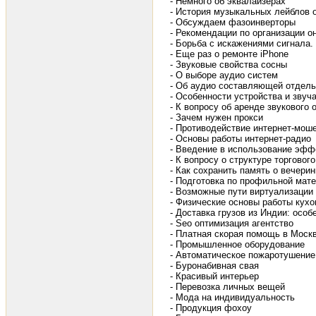
- Немного об эквалайзерах
- История музыкальных лейблов 
- Обсуждаем фазоинверторы
- Рекомендации по организации о
- Борьба с искажениями сигнала.
- Еще раз о ремонте iPhone
- Звуковые свойства сосны
- О выборе аудио систем
- Об аудио составляющей отдел
- Особенности устройства и зву
- К вопросу об аренде звукового
- Зачем нужен прокси
- Противодействие интернет-мош
- Основы работы интернет-радио
- Введение в использование эфф
- К вопросу о структуре торгово
- Как сохранить память о вечерин
- Подготовка по профильной мат
- Возможные пути виртуализации
- Физические основы работы кухо
- Доставка грузов из Индии: осо
- Seo оптимизация агентство
- Платная скорая помощь в Моск
- Промышленное оборудование
- Автоматическое пожаротушение
- Буронабивная свая
- Красивый интерьер
- Перевозка личных вещей
- Мода на индивидуальность
- Продукция фохоу