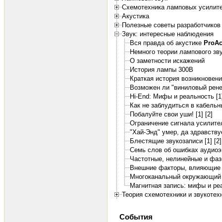
Схемотехника ламповых усилит
Акустика
Полезные советы разработчиков 
Звук: интересные наблюдения
Вся правда об акустике
ProA
Немного теории лампового зв
О заметности искажений
История лампы 300B
Краткая история возникновения
Возможен ли "виниловый рене
Hi-End: Мифы и реальность [1
Как не заблудиться в кабель
Побалуйте свои уши! [1]
[2]
Ограничение сигнала усилите
"Хай-Энд" умер, да здравствуе
Блестящие звукозаписи [1]
[2]
Семь слов об ошибках аудиоэ
Частотные, нелинейные и фа
Внешние факторы, влияющие 
Многоканальный окружающий з
Магнитная запись: мифы и ре
Теория схемотехники и звукотех
События