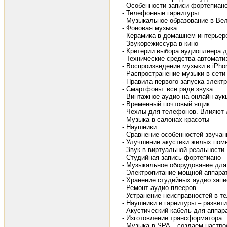
- Особенности записи фортепиан
- Телефонные гарнитуры
- Музыкальное образование в Ве
- Фоновая музыка
- Керамика в домашнем интерьер
- Звукорежиссура в кино
- Критерии выбора аудиоплеера 
- Технические средства автоматиз
- Воспроизведение музыки в iPhone
- Распространение музыки в сети
- Правила первого запуска элект
- Смартфоны: все ради звука
- Винтажное аудио на онлайн аук
- Временный почтовый ящик
- Чехлы для телефонов. Влияют л
- Музыка в салонах красоты
- Наушники
- Сравнение особенностей звуча
- Улучшение акустики жилых пом
- Звук в виртуальной реальности
- Студийная запись фортепиано
- Музыкальное оборудование для
- Электропитание мощной аппара
- Хранение студийных аудио запи
- Ремонт аудио плееров
- Устранение неисправностей в т
- Наушники и гарнитуры – развит
- Акустический кабель для аппар
- Изготовление трансформатора
- Музыка в SPA – создаем настро