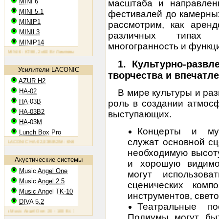
MINI 6
масштаба и направленн
MINI 5.1
фестивалей до камерных
MINIP1
рассмотрим, как арен
MINIL3
различных типах 
MINIP14
многогранность и функц
NI 6: KT88, 2х60 Вт
Ламповый усилитель MINIP1: 6AQ5, 2х10 Вт
Ламповый усилитель MINIL3: EL34, 
1. Культурно-развл
Усилители LACONIC
творчества и впечатл
AZUR H2
В мире культуры и ра
HA-02
HA-03B
роль в создании атмос
HA-03B2
выступающих.
HA-03M
Концерты и му
Lunch Box Pro
служат основной сц
ACONIC HA-02,03B/B2/M: 6N6P, 2х1,2 Вт на 300 Ом
необходимую высоту
Акустические системы
и хорошую видимо
Music Angel One
могут использова
Music Angel 2.5
сценических комп
Music Angel TK-10
инструментов, свето
DIVA 5.2
Театральные по
usic Angel One: 20 - 100 Вт, 38 Гц - 30 кГц, 86 Дб/Вт/м
Акустическая система Music Angel 2.5: 20 - 200 В
Подиумы могут бы