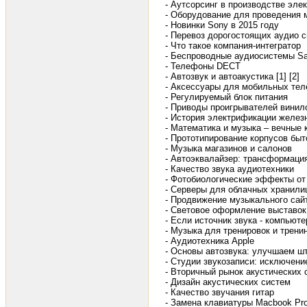
- Аутсорсинг в производстве эле
- Оборудование для проведения
- Новинки Sony в 2015 году
- Перевоз дорогостоящих аудио 
- Что такое компания-интегратор
- Беспроводные аудиосистемы S
- Телефоны DECT
- Автозвук и автоакустика [1]
[2]
- Аксессуары для мобильных те
- Регулируемый блок питания
- Приводы проигрывателей винил
- История электрификации желез
- Математика и музыка – вечные 
- Прототипирование корпусов быт
- Музыка магазинов и салонов
- Автоэквалайзер: трансформаци
- Качество звука аудиотехники
- Фотобиологические эффекты от
- Серверы для облачных хранил
- Продвижение музыкального сай
- Световое оформление выставок
- Если источник звука - компьюте
- Музыка для тренировок и трени
- Аудиотехника Apple
- Основы автозвука: улучшаем ш
- Студии звукозаписи: исключени
- Вторичный рынок акустических 
- Дизайн акустических систем
- Качество звучания гитар
- Замена клавиатуры Macbook Pr