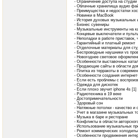
- Ограничение доступа на студии
- Облачные хранилища аудио фай
- Преимущества и недостатки хос
- Новинки в MacBook
- История духовых музыкальных 
- Бизнес сувениры
- Музыкальные инструменты на к
- Концевые выключатели и пульт
- Неполадки в работе приставок, 
- Гарантийный и платный ремонт
- Отделочные материалы для студ
- Беспроводные наушники vs про
- Новогоднее световое оформлен
- Особенности выставочных ката
- Продающие сайты в области до
- Плитка из терракоты в современ
- Особенности создания интернет
- Если есть проблемы с воспроиз
- Одежда для дискотек
- Если плохо звучит iphone 4s [1]
- Радиотехника в 19 веке
- Достопримечательности
- Здоровый сон
- Натяжные потолки - качество и 
- Учет в магазине музыкальных т
- Музыка в баре и ресторане
- Конфликты в области авторско
- Использование музыкальных пр
- Ремонт коммерческих холодиль
- Особенности продвижения инте