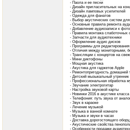
- Паола и ее песни
- Дизайн пригласительных на кон
- Дизайн ламповых усилителей
- Одежда для фанатов
- Выбор акустических систем дл
- Основные правила ремонта ауд
- Добавление аудиозаписи к фото
- Правила монтажа слаботочных 
- Запчасти для аудиотехники
- Оформление аудио дисков
- Программы для редактирования
- Отличия между мониторными, 
- Трансляции с концертов на све
- Мини диктофоны
- Мощная акустика
- Акустика для гаджетов Apple
- Ремонтопригодность домашней 
- Детский мызыкальный утренник
- Профессиональная обработка м
- Звучание электрогитар
- Настройка звуковой карты
- Новинки 2016 в акустике класса
- Телефония: путь звука от анало
- Звук в караоке
- Лечение музыкой
- Музыка в ванной комнате
- Музыка и звуки в часах
- Доставка дорогостоящего обор
- Акустические свойства пенопол
- Особенности продажи аудиотех