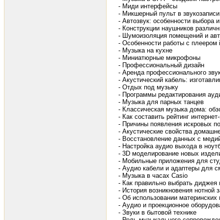
- Миди интерфейсы
- Микшерный пульт в звукозаписи
- Автозвук: особенности выбора 
- Конструкции наушников различн
- Шумоизоляция помещений и ав
- Особенности работы с плеером 
- Музыка на кухне
- Миниатюрные микрофоны
- Профессиональный дизайн
- Аренда профессионального зву
- Акустический кабель: изготавл
- Отдых под музыку
- Программы редактирования ауд
- Музыка для парных танцев
- Классическая музыка дома: обз
- Как составить рейтинг интернет
- Причины появления искровых по
- Акустические свойства домашн
- Восстановление данных с меди
- Настройка аудио выхода в ноутбу
- 3D моделирование новых издел
- Мобильные приложения для сту
- Аудио кабели и адаптеры для 
- Музыка в часах Casio
- Как правильно выбрать диджея 
- История возникновения нотной 
- Об использовании материнских
- Аудио и проекционное оборудо
- Звуки в бытовой технике
- Роль музыкального сопровожде