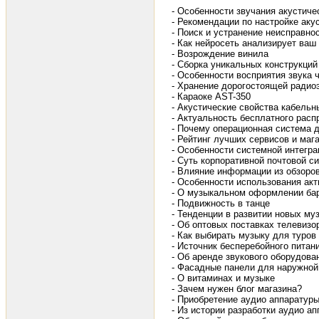
- Особенности звучания акустиче
- Рекомендации по настройке аку
- Поиск и устранение неисправно
- Как нейросеть анализирует ваш
- Возрождение винила
- Сборка уникальных конструкций
- Особенности восприятия звука 
- Хранение дорогостоящей радио
- Караоке AST-350
- Акустические свойства кабель
- Актуальность бесплатного расп
- Почему операционная система 
- Рейтинг лучших сервисов и маг
- Особенности системной интегра
- Суть корпоративной почтовой с
- Влияние информации из обзоров
- Особенности использования ак
- О музыкальном оформлении ба
- Подвижность в танце
- Тенденции в развитии новых м
- Об оптовых поставках телевизо
- Как выбирать музыку для туров
- Источник бесперебойного пита
- Об аренде звукового оборудова
- Фасадные панели для наружной
- О витаминах и музыке
- Зачем нужен блог магазина?
- Приобретение аудио аппаратур
- Из истории разработки аудио а