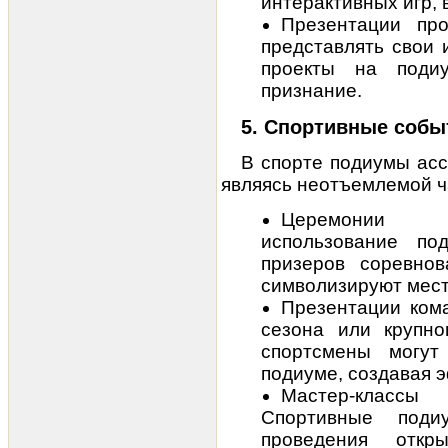
интерактивных игр, 
Презентации про
представлять свои
проекты на поди
признание.
5. Спортивные собы
В спорте подиумы асс
являясь неотъемлемой ч
Церемонии н
использование по
призеров соревно
символизируют мест
Презентации ком
сезона или крупн
спортсмены могут
подиуме, создавая 
Мастер-классы 
Спортивные поди
проведения откр