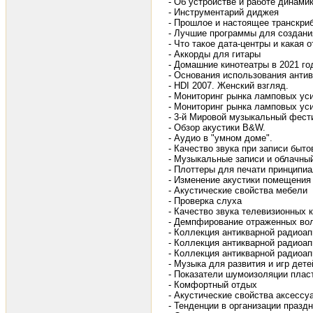
- Об устройстве и работе динами
- Инструментарий диджея
- Прошлое и настоящее транскри
- Лучшие программы для создани
- Что такое дата-центры и какая о
- Аккорды для гитары
- Домашние кинотеатры в 2021 го
- Основания использования ант
- HDI 2007. Женский взгляд.
- Мониторинг рынка ламповых ус
- Мониторинг рынка ламповых уси
- 3-й Мировой музыкальный фест
- Обзор акустики B&W.
- Аудио в "умном доме".
- Качество звука при записи быт
- Музыкальные записи и облачный
- Плоттеры для печати принципи
- Изменение акустики помещения
- Акустические свойства мебели
- Проверка слуха
- Качество звука телевизионных 
- Демпфирование отраженных во
- Коллекция антикварной радиоа
- Коллекция антикварной радиоап
- Коллекция антикварной радиоа
- Музыка для развития и игр дет
- Показатели шумоизоляции плас
- Комфортный отдых
- Акустические свойства аксесс
- Тенденции в организации празд