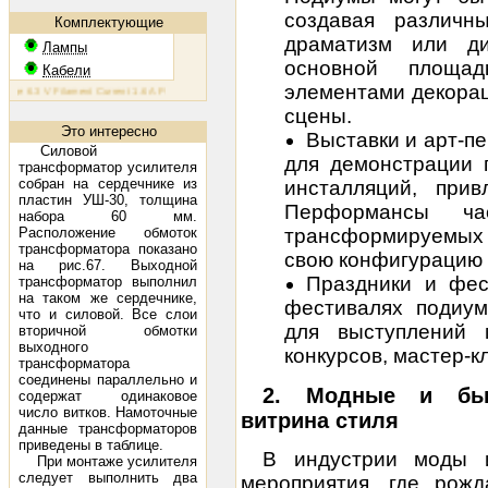
создавая различн
Комплектующие
драматизм или ди
Лампы
основной площа
Кабели
элементами декорац
 6.3 V Filament Current 1.6 A Plate Voltage (max) 800 V Plate Current (max) 230 mA Plate Dissipation (ma
сцены.
Это интересно
Выставки и арт-п
Силовой
для демонстрации п
трансформатор усилителя
собран на сердечнике из
инсталляций, при
пластин УШ-30, толщина
Перформансы ча
набора 60 мм.
Расположение обмоток
трансформируемых
трансформатора показано
свою конфигурацию 
на рис.67. Выходной
Праздники и фес
трансформатор выполнил
на таком же сердечнике,
фестивалях подиу
что и силовой. Все слои
для выступлений 
вторичной обмотки
выходного
конкурсов, мастер-к
трансформатора
соединены параллельно и
2. Модные и бью
содержат одинаковое
число витков. Намоточные
витрина стиля
данные трансформаторов
приведены в таблице.
В индустрии моды 
При монтаже усилителя
следует выполнить два
мероприятия, где рож