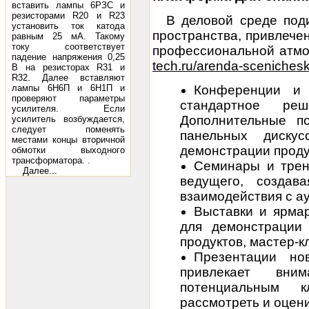
вставить лампы 6РЗС и
резисторами R20 и R23
В деловой среде под
установить ток катода
пространства, привлече
равным 25 мА. Такому
току соответствует
профессиональной атмо
падение напряжения 0,25
tech.ru/arenda-sceniches
В на резисторах R31 и
R32. Далее вставляют
лампы 6Н6П и 6Н1П и
Конференции и
проверяют параметры
стандартное ре
усилителя. Если
Дополнительные п
усилитель возбуждается,
следует поменять
панельных дискус
местами концы вторичной
демонстрации проду
обмотки выходного
трансформатора. .
Семинары и трен
Далее...
ведущего, создав
взаимодействия с а
Выставки и ярмар
для демонстрации 
продуктов, мастер-к
Презентации но
привлекает вни
потенциальным 
рассмотреть и оцен