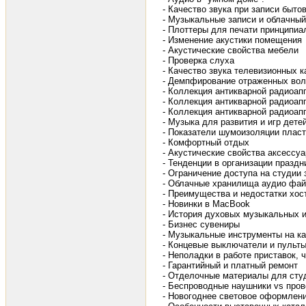
- Качество звука при записи быт
- Музыкальные записи и облачный
- Плоттеры для печати принципиа
- Изменение акустики помещения
- Акустические свойства мебели
- Проверка слуха
- Качество звука телевизионных 
- Демпфирование отраженных вол
- Коллекция антикварной радиоап
- Коллекция антикварной радиоап
- Коллекция антикварной радиоап
- Музыка для развития и игр дет
- Показатели шумоизоляции пласт
- Комфортный отдых
- Акустические свойства аксесс
- Тенденции в организации праздн
- Ограничение доступа на студии 
- Облачные хранилища аудио фай
- Преимущества и недостатки хост
- Новинки в MacBook
- История духовых музыкальных 
- Бизнес сувениры
- Музыкальные инструменты на ка
- Концевые выключатели и пульт
- Неполадки в работе приставок, 
- Гарантийный и платный ремонт
- Отделочные материалы для студ
- Беспроводные наушники vs про
- Новогоднее световое оформлен