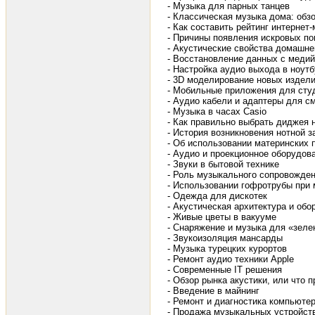
- Музыка для парных танцев
- Классическая музыка дома: обзо
- Как составить рейтинг интернет
- Причины появления искровых по
- Акустические свойства домашн
- Восстановление данных с меди
- Настройка аудио выхода в ноутбу
- 3D моделирование новых издели
- Мобильные приложения для сту
- Аудио кабели и адаптеры для 
- Музыка в часах Casio
- Как правильно выбрать диджея 
- История возникновения нотной з
- Об использовании материнских 
- Аудио и проекционное оборудов
- Звуки в бытовой технике
- Роль музыкального сопровожде
- Использовании гофротрубы при
- Одежда для дискотек
- Акустическая архитектура и об
- Живые цветы в вакууме
- Снаряжение и музыка для «зеле
- Звукоизоляция мансарды
- Музыка турецких курортов
- Ремонт аудио техники Apple
- Современные IT решения
- Обзор рынка акустики, или что
- Введение в майнинг
- Ремонт и диагностика компьюте
- Продажа музыкальных устройств