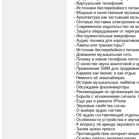
- Виртуальная телефония
- Источники бесперебойного пита
- Мощные и качественные музыка
- Архитектура как застывшая муз
- Оптовые поставки электроники 
- Современное издательство на в
- Защита оборудования от перегр
- Инструментальные микрофоны
- Аудио техника для корпоративов
- Лампы или транзисторы?
- Источник бесперебойного питани
- Домашняя музыкальная сеть
- Почему в новом телефоне почти
- О качестве звука аналоговой и 
- Применение SMM для продвижен
- Караоке как бизнес и как отдых
- Немного об эквалайзерах
- История музыкальных лейблов 
- Обсуждаем фазоинверторы
- Рекомендации по организации о
- Борьба с искажениями сигнала.
- Еще раз о ремонте iPhone
- Звуковые свойства сосны
- О выборе аудио систем
- Об аудио составляющей отдел
- Особенности устройства и звуч
- К вопросу об аренде звукового 
- Зачем нужен прокси
- Противодействие интернет-мош
- Основы работы интернет-радио