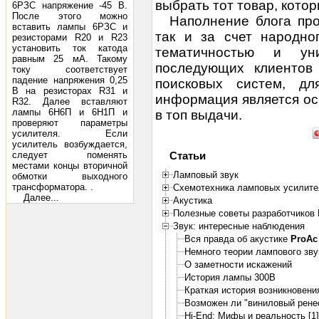
выбрать тот товар, кото
6РЗС напряжение -45 В.
После этого можно
Наполнение блога про
вставить лампы 6РЗС и
так и за счет народног
резисторами R20 и R23
установить ток катода
тематичностью и ун
равным 25 мА. Такому
последующих клиентов
току соответствует
падение напряжения 0,25
поисковых систем, дл
В на резисторах R31 и
информация является ос
R32. Далее вставляют
лампы 6Н6П и 6Н1П и
в топ выдачи.
проверяют параметры
усилителя. Если
усилитель возбуждается,
следует поменять
Статьи
местами концы вторичной
Ламповый звук
обмотки выходного
трансформатора. .
Схемотехника ламповых усилите
Далее...
Акустика
Полезные советы разработчиков 
Звук: интересные наблюдения
Вся правда об акустике
ProAc
Немного теории лампового зву
О заметности искажений
История лампы 300B
Краткая история возникновения
Возможен ли "виниловый ренес
Hi-End: Мифы и реальность [1]