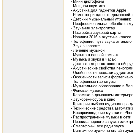
- Мини диктофоны
- Мощная акустика
- Акустика для гаджетов Apple
- Ремонтопригодность домашней 
- Детский мызыкальный утренник
- Профессиональная обработка м
- Звучание электрогитар
- Настройка звуковой карты
- Новинки 2016 в акустике класса 
- Телефония: путь звука от анало
- Звук в караоке
- Лечение музыкой
- Музыка в ванной комнате
- Музыка и звуки в часах
- Доставка дорогостоящего обору
- Акустические свойства пенопол
- Особенности продажи аудиотех
- Особенности записи фортепиано
- Телефонные гарнитуры
- Музыкальное образование в Вел
- Фоновая музыка
- Керамика в домашнем интерьер
- Звукорежиссура в кино
- Критерии выбора аудиоплеера 
- Технические средства автоматиз
- Воспроизведение музыки в iPhone
- Распространение музыки в сети
- Правила первого запуска электр
- Смартфоны: все ради звука
- Винтажное аудио на онлайн аук