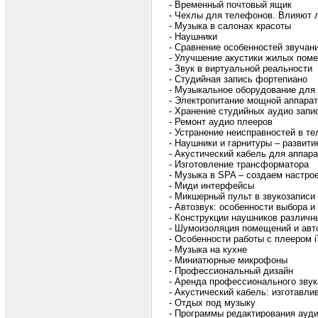
- Временный почтовый ящик
- Чехлы для телефонов. Влияют л
- Музыка в салонах красоты
- Наушники
- Сравнение особенностей звучан
- Улучшение акустики жилых пом
- Звук в виртуальной реальности
- Студийная запись фортепиано
- Музыкальное оборудование для
- Электропитание мощной аппара
- Хранение студийных аудио запи
- Ремонт аудио плееров
- Устранение неисправностей в те
- Наушники и гарнитуры – развити
- Акустический кабель для аппар
- Изготовление трансформатора
- Музыка в SPA – создаем настро
- Миди интерфейсы
- Микшерный пульт в звукозаписи
- Автозвук: особенности выбора и
- Конструкции наушников различн
- Шумоизоляция помещений и авт
- Особенности работы с плеером 
- Музыка на кухне
- Миниатюрные микрофоны
- Профессиональный дизайн
- Аренда профессионального зву
- Акустический кабель: изготавл
- Отдых под музыку
- Программы редактирования ауд