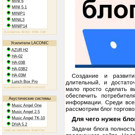
MINI 6
MINI 5.1
MINIP1
MINIL3
MINIP14
усилитель MINI 6: KT88, 2х60 Вт
Ламповый усилитель MINIP1: 6AQ5, 2х10 Вт
Ламповый усилитель MIN
Усилители LACONIC
AZUR H2
HA-02
HA-03B
HA-03B2
Создание и развит
HA-03M
Lunch Box Pro
длительный, и достато
усилители LACONIC HA-02,03B/B2/M: 6N6P, 2х1,2 Вт на 300 Ом
мало просто сделать в
обеспечить потребите
Акустические системы
информации. Среди все
Music Angel One
рассмотрим блог торгово
Music Angel 2.5
Для чего нужен бло
Music Angel TK-10
DIVA 5.2
Задачи блога полност
ая система Music Angel One: 20 - 100 Вт, 38 Гц - 30 кГц, 86 Дб/Вт/м
Акустическая система Music Angel 2.