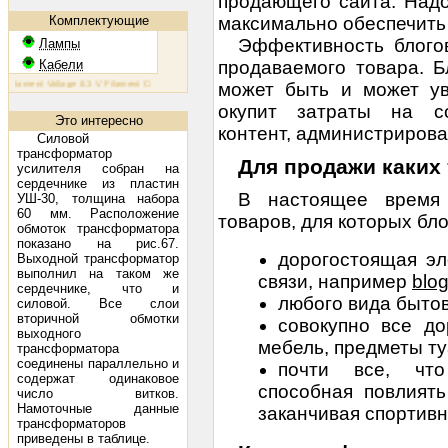
продающего сайта. Надо
Комплектующие
максимально обеспечить 
Эффективность блого
Лампы
Кабели
продаваемого товара. Б
ament Voltage 6.3 V Filament Current 1.6 A Plate Voltage (max) 800 V Plate Current (max) 230 mA Plate Di
может быть и может ув
окупит затраты на со
Это интересно
контент, администрирован
Силовой
трансформатор
Для продажи каких
усилителя собран на
сердечнике из пластин
В настоящее время
УШ-30, толщина набора
60 мм. Расположение
товаров, для которых бл
обмоток трансформатора
показано на рис.67.
дорогостоящая эл
Выходной трансформатор
выполнил на таком же
связи, например
blog
сердечнике, что и
любого вида бытов
силовой. Все слои
вторичной обмотки
совокупно все д
выходного
мебель, предметы ту
трансформатора
соединены параллельно и
почти все, что
содержат одинаковое
способная повлият
число витков.
Намоточные данные
заканчивая спортив
трансформаторов
приведены в таблице.