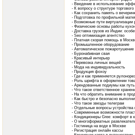
- Введение в использование эфф
- К вопросу о структуре торговог
- Как сохранить память о вечерин
- Подготовка по профильной мате
- Возможные пути виртуализации 
- Физические основы работы кухо
- Доставка грузов из Индии: особ
- Seo оптимизация агентство
- Платная скорая помощь в Москв
- Промышленное оборудование
- Автоматическое пожаротушение
- Буронабивная свая
- Красивый интерьер
- Перевозка личных вещей
- Мода на индивидуальность
- Продукция фохоу
- Где и как применяется рулоноре
- Роль шрифта в оформлении тов
- Арендованные подиумы как путь
- Что такое ответственное хранен
- На что обратить внимание в про
- Как быстро и безопасно выполн
- Что такое звезды телеграм
- Отдельные вопросы устройства 
- Современные возможности пласт
- Кондиционеры Gree: комфорт в
- О многоформатных развлекател
- Гостиница на воде в Москве
- Регистрация онлайн кассы
- Кредитная карта в путешествии