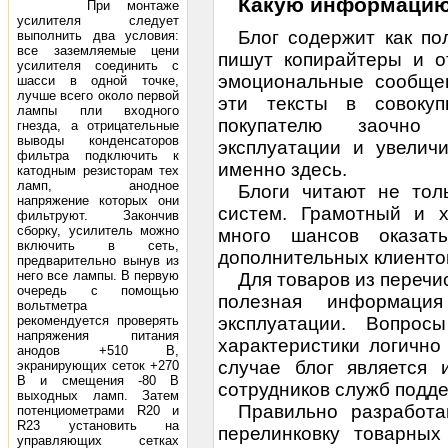
Какую информацию
При монтаже
усилителя следует
Блог содержит как по
выполнить два условия:
все заземляемые цени
пишут копирайтеры и от
усилителя соединить с
эмоциональные сообщен
шасси в одной точке,
лучше всего около первой
эти тексты в совокуп
лампы пли входного
покупателю заочно 
гнезда, а отрицательные
выводы конденсаторов
эксплуатации и увелич
фильтра подключить к
именно здесь.
катодным резисторам тех
ламп, анодное
Блоги читают не тол
напряжение которых они
систем. Грамотный и 
фильтруют. Закончив
сборку, усилитель можно
много шансов оказат
включить в сеть,
дополнительных клиенто
предварительно вынув из
него все лампы. В первую
Для товаров из перечи
очередь с помощью
полезная информаци
вольтметра
рекомендуется проверять
эксплуатации. Вопро
напряжения питания
характеристики логично
анодов +510 В,
случае блог является 
экранирующих сеток +270
В и смещения -80 В
сотрудников служб подде
выходных ламп. Затем
Правильно разработа
потенциометрами R20 и
R23 установить на
перелинковку товарных
управляющих сетках