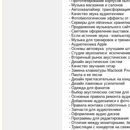
- Прототипирование корпусов быт
- Музыка магазинов и салонов
- Автоэквалайзер: трансформация
- Качество звука аудиотехники
- Фотобиологические эффекты от 
- Серверы для облачных хранил
- Продвижение музыкального сай
- Световое оформление выставок
- Если источник звука - компьюте
- Музыка для тренировок и тренин
- Аудиотехника Apple
- Основы автозвука: улучшаем ш
- Студии звукозаписи: исключени
- Вторичный рынок акустических 
- Дизайн акустических систем
- Качество звучания гитар
- Замена клавиатуры Macbook Pro
- Паола и ее песни
- Дизайн пригласительных на кон
- Дизайн ламповых усилителей
- Одежда для фанатов
- Выбор акустических систем дл
- Основные правила ремонта ауди
- Добавление аудиозаписи к фото
- Правила монтажа слаботочных 
- Запчасти для аудиотехники
- Оформление аудио дисков
- Программы для редактирования
- Отличия между мониторными, б
- Трансляции с концертов на све