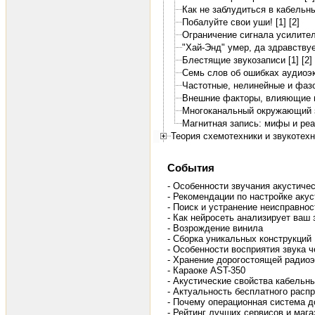
Как не заблудиться в кабельн
Побалуйте свои уши! [1]
[2]
Ограничение сигнала усилител
"Хай-Энд" умер, да здравствуе
Блестящие звукозаписи [1]
[2]
Семь слов об ошибках аудиоэ
Частотные, нелинейные и фаз
Внешние факторы, влияющие н
Многоканальный окружающий з
Магнитная запись: мифы и ре
Теория схемотехники и звукотех
События
- Особенности звучания акустичес
- Рекомендации по настройке акус
- Поиск и устранение неисправно
- Как нейросеть анализирует ваш
- Возрождение винила
- Сборка уникальных конструкций
- Особенности восприятия звука 
- Хранение дорогостоящей радио
- Караоке AST-350
- Акустические свойства кабельн
- Актуальность бесплатного расп
- Почему операционная система 
- Рейтинг лучших сервисов и маг