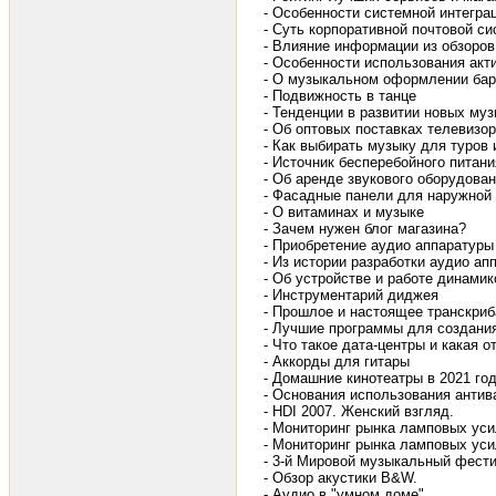
- Особенности системной интегра
- Суть корпоративной почтовой с
- Влияние информации из обзоров
- Особенности использования акт
- О музыкальном оформлении бар
- Подвижность в танце
- Тенденции в развитии новых му
- Об оптовых поставках телевизо
- Как выбирать музыку для туров 
- Источник бесперебойного питан
- Об аренде звукового оборудова
- Фасадные панели для наружной
- О витаминах и музыке
- Зачем нужен блог магазина?
- Приобретение аудио аппаратуры
- Из истории разработки аудио ап
- Об устройстве и работе динамик
- Инструментарий диджея
- Прошлое и настоящее транскриб
- Лучшие программы для создани
- Что такое дата-центры и какая о
- Аккорды для гитары
- Домашние кинотеатры в 2021 го
- Основания использования анти
- HDI 2007. Женский взгляд.
- Мониторинг рынка ламповых уси
- Мониторинг рынка ламповых уси
- 3-й Мировой музыкальный фести
- Обзор акустики B&W.
- Аудио в "умном доме".