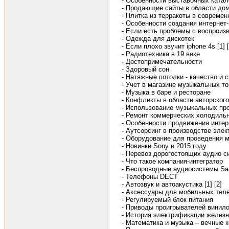
- Особенности выставочных катал
- Продающие сайты в области до
- Плитка из терракоты в современ
- Особенности создания интернет
- Если есть проблемы с воспроизв
- Одежда для дискотек
- Если плохо звучит iphone 4s [1]
- Радиотехника в 19 веке
- Достопримечательности
- Здоровый сон
- Натяжные потолки - качество и 
- Учет в магазине музыкальных т
- Музыка в баре и ресторане
- Конфликты в области авторског
- Использование музыкальных про
- Ремонт коммерческих холодиль
- Особенности продвижения интер
- Аутсорсинг в производстве элек
- Оборудование для проведения 
- Новинки Sony в 2015 году
- Перевоз дорогостоящих аудио с
- Что такое компания-интегратор
- Беспроводные аудиосистемы S
- Телефоны DECT
- Автозвук и автоакустика [1]
[2]
- Аксессуары для мобильных тел
- Регулируемый блок питания
- Приводы проигрывателей винил
- История электрификации железн
- Математика и музыка – вечные 