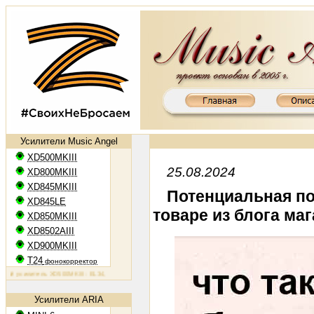
Усилители Music Angel
XD500MKIII
25.08.2024
XD800MKIII
XD845MKIII
Потенциальная по
XD845LE
товаре из блога ма
XD850MKIII
XD8502AIII
XD900MKIII
T24
фонокорректор
усилитель XD500MKIII: EL34, 2х50 Вт
Ламповый усилитель XD800MKIII: KT88, 2х65 Вт
Ламповый усили
Усилители ARIA