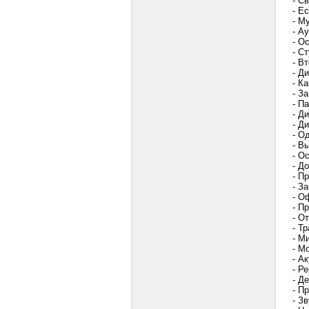
- С
- Е
- М
- А
- О
- С
- В
- Д
- К
- З
- П
- Д
- Д
- О
- В
- О
- Д
- П
- З
- О
- П
- О
- Т
- М
- М
- А
- Р
- Д
- П
- З