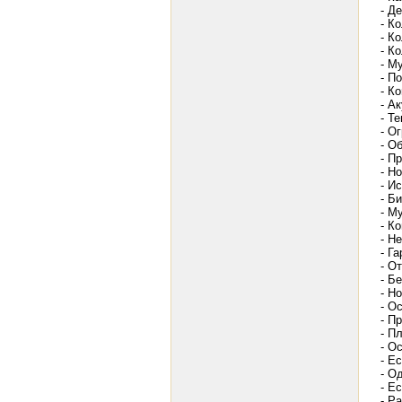
- Д
- К
- К
- К
- М
- П
- К
- А
- Т
- О
- О
- П
- Н
- И
- Б
- М
- К
- Н
- Г
- О
- Б
- Н
- О
- П
- П
- О
- Е
- О
- Ес
- Р