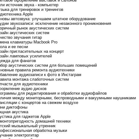
ветовое оформление выставок и салонов
сли источник звука - компьютер
узыка для тренировок и тренингов
удиотехника Apple
сновы автозвука: улучшаем штатное оборудование
тудии звукозаписи: исключение незаконного проникновения
торичный рынок акустических систем
изайн акустических систем
ачество звучания гитар
амена клавиатуры Macbook Pro
аола и ее песни
изайн пригласительных на концерт
изайн ламповых усилителей
дежда для фанатов
ыбор акустических систем для больших помещений
сновные правила ремонта аудиотехники
обавление аудиозаписи к фото в Инстаграм
равила монтажа слаботочных систем
апчасти для аудиотехники
формление аудио дисков
рограммы для редактирования и обработки аудиофайлов
тличия между мониторными, беспроводными и вакуумными наушниками
рансляции с концертов на свежем воздухе
ини диктофоны
ощная акустика
кустика для гаджетов Apple
емонтопригодность домашней техники
етский мызыкальный утренник
рофессиональная обработка музыки
вучание электрогитар