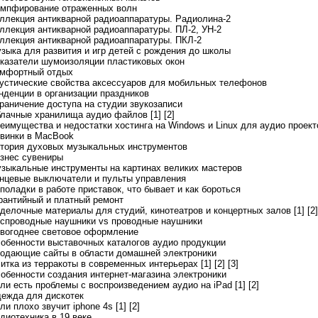
емпфирование отраженных волн
оллекция антикварной радиоаппаратуры. Радиолина-2
оллекция антикварной радиоаппаратуры. ПЛ-2, УН-2
оллекция антикварной радиоаппаратуры. ПКЛ-2
узыка для развития и игр детей с рождения до школы
оказатели шумоизоляции пластиковых окон
омфортный отдых
кустические свойства аксессуаров для мобильных телефонов
енденции в организации праздников
граничение доступа на студии звукозаписи
блачные хранилища аудио файлов [1]
[2]
реимущества и недостатки хостинга на Windows и Linux для аудио проект
овинки в MacBook
стория духовых музыкальных инструментов
изнес сувениры
узыкальные инструменты на картинах великих мастеров
онцевые выключатели и пульты управления
еполадки в работе приставок, что бывает и как бороться
арантийный и платный ремонт
тделочные материалы для студий, кинотеатров и концертных залов [1]
[2]
еспроводные наушники vs проводные наушники
овогоднее световое оформление
собенности выставочных каталогов аудио продукции
родающие сайты в области домашней электроники
литка из терракоты в современных интерьерах [1]
[2]
[3]
собенности создания интернет-магазина электроники
сли есть проблемы с воспроизведением аудио на iPad [1]
[2]
дежда для дискотек
ли плохо звучит iphone 4s [1]
[2]
адиотехника в 19 веке