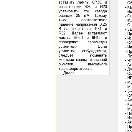
вставить лампы 6РЗС и
- О
резисторами R20 и R23
- К
установить ток катода
- И
равным 25 мА. Такому
- О
току соответствует
- Ф
падение напряжения 0,25
- О
В на резисторах R31 и
- З
R32. Далее вставляют
- П
лампы 6Н6П и 6Н1П и
- И
проверяют параметры
- О
усилителя. Если
- И
усилитель возбуждается,
- П
следует поменять
- Л
местами концы вторичной
- Ч
обмотки выходного
- А
трансформатора. .
- Д
Далее...
- О
- H
- М
- М
- 3
- О
- А
- К
- М
- П
- И
- А
- П
- К