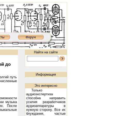
Найти на сайте
ей до
Информация
олгий путь
численные
Это интересно
Только
аудиоэкспертиза
зможности
способна направить
0MKIII: 300B, 2х9 Вт
Ламповый усилитель XD8502AIII: 300B, 2х9 Вт
Предварительный ламповый усили
ени музыка
усилия разработчиков
ях. После
аудиоаппаратуры в
узыкальные
нужную сторону. Все их
блуждания, частые