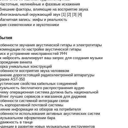
Частотные, нелинейные и фазовые искажения
Внешние факторы, влияющие на восприятие звука
Многоканальный окружающий звук [1]
[2]
[3]
[4]
Магнитная запись: мифы и реальность
ория схемотехники и звукотехники
бытия
собенности звучания акустической гитары и электрогитары
екомендации по настройке акустической гитары
оиск и устранение неисправностей УНЧ
ак нейросеть анализирует ваш запрос для создания музыки
озрождение винила
борка уникальных конструкций
собенности восприятия звука человеком
ранение дорогостоящей радиоэлектронной аппаратуры
араоке AST-350
кустические свойства кабельных соединений
ктуальность бесплатного распространения аудио
очему операционная система должна быть национальной
ейтинг лучших сервисов и магазинов для диджеев
собенности системной интеграции связи
уть корпоративной почтовой системы
лияние информации из обзоров на потребителя
собенности использования активных акустических систем
 музыкальном оформлении бара
одвижность в танце
енденции в развитии новых музыкальных инструментов