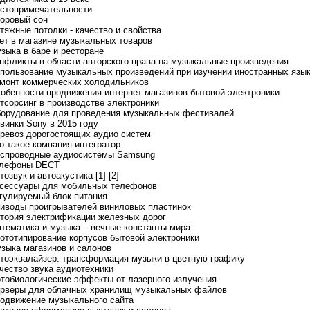
остопримечательности
доровый сон
атяжные потолки - качество и свойства
чет в магазине музыкальных товаров
узыка в баре и ресторане
онфликты в области авторского права на музыкальные произведения
спользование музыкальных произведений при изучении иностранных язы
емонт коммерческих холодильников
собенности продвижения интернет-магазинов бытовой электроники
утсорсинг в производстве электроники
борудование для проведения музыкальных фестивалей
овинки Sony в 2015 году
еревоз дорогостоящих аудио систем
то такое компания-интегратор
еспроводные аудиосистемы Samsung
елефоны DECT
тозвук и автоакустика [1]
[2]
ксессуары для мобильных телефонов
егулируемый блок питания
риводы проигрывателей виниловых пластинок
стория электрификации железных дорог
атематика и музыка – вечные константы мира
рототипирование корпусов бытовой электроники
узыка магазинов и салонов
втоэквалайзер: трансформация музыки в цветную графику
ачество звука аудиотехники
отобиологические эффекты от лазерного излучения
ерверы для облачных хранилищ музыкальных файлов
родвижение музыкального сайта