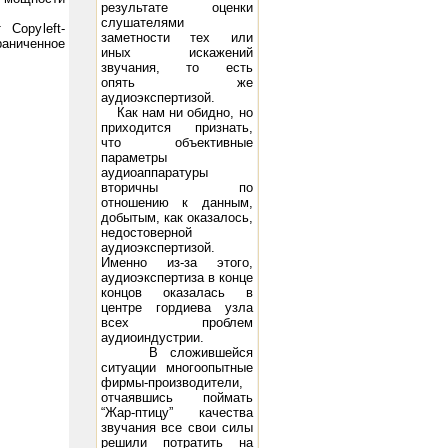
результате оценки
слушателями
Copyleft-
заметности тех или
раниченное
иных искажений
звучания, то есть
опять же
Voltage -98 Peak A.F. Grid Voltage 93 D.C. Plate Current (ma.) 95 Power Output (watts) 15 21
300B: Filamen
аудиоэкспертизой.
Как нам ни обидно, но
приходится признать,
что объективные
параметры
аудиоаппаратуры
вторичны по
отношению к данным,
добытым, как оказалось,
недостоверной
аудиоэкспертизой.
Именно из-за этого,
аудиоэкспертиза в конце
концов оказалась в
центре гордиева узла
всех проблем
аудиоиндустрии.
В сложившейся
ситуации многоопытные
фирмы-производители,
отчаявшись поймать
“Жар-птицу” качества
звучания все свои силы
решили потратить на