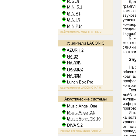
MINI 6
Да
грамп
MINI 5.1
композ
MINIP1
звуко
MINIL3
успеш
коммер
MINIP14
создан
Ламповый усилитель MINI 6: KT88, 2х60 Вт
Ламповый усилитель MIN
Подроб
К к
жестко
Усилители LACONIC
слияни
AZUR H2
контро
HA-02
Зв
HA-03B
На 
HA-03B2
обязат
HA-03M
кратча
профес
Lunch Box Pro
контра
Ламповые усилители LACONIC HA-02,03B/B2/M: 6N6P, 2х1,2 Вт на 
Тех
лейбло
Акустические системы
Активн
инфор
Music Angel One
прогре
Music Angel 2.5
Инт
качест
Music Angel TK-10
хранен
DIVA 5.2
от кл
провед
Акустическая система Music Angel One: 20 - 100 Вт, 38 Гц - 30 кГц, 
интерн