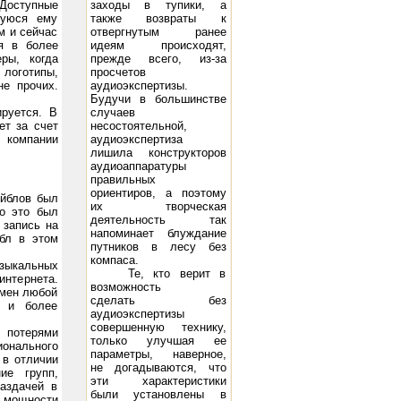
оступные
заходы в тупики, а
шуюся ему
также возвраты к
м и сейчас
отвергнутым ранее
я в более
идеям происходят,
ры, когда
прежде всего, из-за
 логотипы,
просчетов
не прочих.
аудиоэкспертизы.
2х10 Вт
Будучи в большинстве
ируется. В
случаев
ет за счет
несостоятельной,
 компании
аудиоэкспертиза
лишила конструкторов
аудиоаппаратуры
правильных
ориентиров, а поэтому
ейблов был
их творческая
о это был
деятельность так
 запись на
напоминает блуждание
бл в этом
путников в лесу без
компаса.
зыкальных
Те, кто верит в
интернета.
возможность
бмен любой
сделать без
ы и более
аудиоэкспертизы
совершенную технику,
 потерями
только улучшая ее
ионального
параметры, наверное,
 в отличии
не догадываются, что
ие групп,
эти характеристики
раздачей в
стема Music Angel TK-10: 10 - 250 Вт, 45 Гц - 22 кГц, 8 Ом, 97 дБ/Вт/м
Акустическая система DIVA 5.2: 1
были установлены в
е мощности