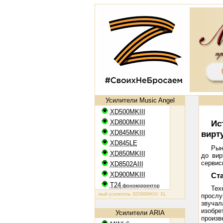
Усилители Music Angel
XD500MKIII
XD800MKIII
Ис
XD845MKIII
вирт
XD845LE
Рын
XD850MKIII
до вир
сервис
XD8502AIII
XD900MKIII
Ст
T24
фонокорректор
Тех
Ламповый усилитель XD500MKIII: EL34, 2х50 Вт
Ламповый усилитель
прослу
звуча
изобре
Усилители ARIA
произв