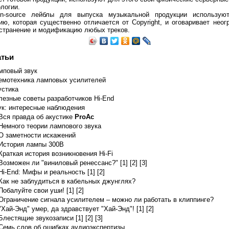
ологии.
n-source лейблы для выпуска музыкальной продукции используют 
ию, которая существенно отличается от Copyright, и оговаривает неог
странение и модификацию любых треков.
ax) 800 V Plate Current (max) 230 mA Plate Dissipation (max) 40 W
845: D.C. Plate Voltage 1250 D.C. Grid 
атьи
мповый звук
емотехника ламповых усилителей
устика
лезные советы разработчиков Hi-End
ук: интересные наблюдения
Вся правда об акустике
ProAc
Немного теории лампового звука
О заметности искажений
История лампы 300B
Краткая история возникновения Hi-Fi
Возможен ли "виниловый ренессанс?" [1]
[2]
[3]
Hi-End: Мифы и реальность [1]
[2]
Как не заблудиться в кабельных джунглях?
Побалуйте свои уши! [1]
[2]
Ограничение сигнала усилителем – можно ли работать в клиппинге?
"Хай-Энд" умер, да здравствует "Хай-Энд"! [1]
[2]
Блестящие звукозаписи [1]
[2]
[3]
Семь слов об ошибках аудиоэкспертизы