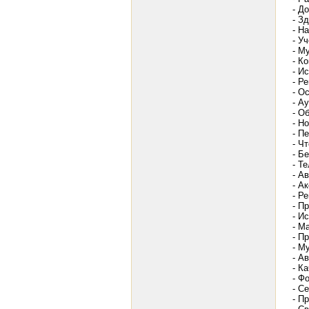
- Д
- З
- Н
- У
- М
- К
- И
- Р
- О
- А
- О
- Н
- П
- Ч
- Б
- Т
- Ав
- А
- Р
- П
- И
- М
- П
- М
- А
- К
- Ф
- С
- П