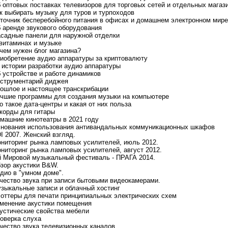
б оптовых поставках телевизоров для торговых сетей и отдельных магаз
ак выбирать музыку для туров и турпоходов
сточник бесперебойного питания в офисах и домашнем электронном мире
б аренде звукового оборудования
асадные панели для наружной отделки
 витаминах и музыке
ачем нужен блог магазина?
риобретение аудио аппаратуры за криптовалюту
з истории разработки аудио аппаратуры
б устройстве и работе динамиков
нструментарий диджея
рошлое и настоящее транскрибации
учшие программы для создания музыки на компьютере
то такое дата-центры и какая от них польза
ккорды для гитары
омашние кинотеатры в 2021 году
снования использования антивандальных коммуникационных шкафов
DI 2007. Женский взгляд.
ониторинг рынка ламповых усилителей, июль 2012.
ониторинг рынка ламповых усилителей, август 2012.
-й Мировой музыкальный фестиваль - ПРАГА 2014.
бзор акустики B&W.
удио в "умном доме".
ачество звука при записи бытовыми видеокамерами.
узыкальные записи и облачный хостинг
лоттеры для печати принципиальных электрических схем
зменение акустики помещения
кустические свойства мебели
роверка слуха
ачество звука телевизионных каналов