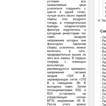
условия: все
заземляемые цени
усилителя соединить с
шасси в одной точке,
лучше всего около первой
лампы пли входного
Те
гнезда, а отрицательные
выводы конденсаторов
фильтра подключить к
Со
катодным резисторам тех
ламп, анодное
- О
напряжение которых они
- Р
фильтруют. Закончив
- П
сборку, усилитель можно
- К
включить в сеть,
- В
предварительно вынув из
- С
него все лампы. В первую
- О
очередь с помощью
- Х
вольтметра
- К
рекомендуется проверять
- А
напряжения питания
- А
анодов +510 В,
- П
экранирующих сеток +270
- Р
В и смещения -80 В
- О
выходных ламп. Затем
- С
потенциометрами R20 и
- В
R23 установить на
- О
управляющих сетках
- О
6РЗС напряжение -45 В.
- П
После этого можно
- Т