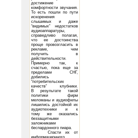
достижение
комфортности звучания.
То есть пошли по пути
искоренения
слышимых и даже
“видимых” недостатков
аудиоаппаратуры,
справедливо полагая,
что ее достоинства
проще провозгласить в
рекламе, чем
получить в
действительности.
Примерно так, к
счастью, пока еще за
пределами СНГ,
добились
“потребительских
качеств” клубники.
В результате такой
политики фирм
меломаны и аудиофилы
лишились достойной их
аудиотехники и к
тому же оказались
беззащитными
заложниками
беспардонного пиара.
Спасти их от
информационного