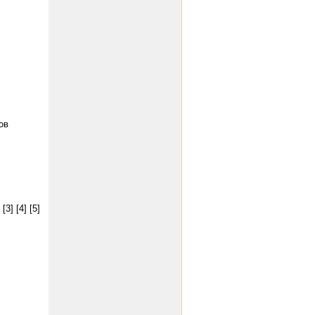
ов
[3]
[4]
[5]