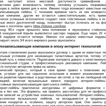
лее наступает эпоха массовой доступности граммофонов. Д
ластинки дают возможность любому человеку услышать понравив
ицию в любое время дня и ночи. Именно тогда возникают известные на
записывающие лейблы. С течением времени часть из них вливаютс
ные компании, другие же остаются самостоятельными, есть приме
чески успешные исполнители создают свои собственные лейблы и их
ные много десятилетий назад, позволяют быстро отличать их на фо
IP1: 6AQ5, 2х10 Вт
Ламповый усилитель MINIL3: EL34, 2х35 Вт
Ламповый усилитель MINIP14: 6P14, 
нее о логотипах здесь
https://totonis.com/logo
.
онцу 80-х годов прошлого века положение в звукозаписи стабилиз
й конкурентной борьбе выявляется шестеро лидеров. Еще через 20 л
й лидеров остается четверо. Именно эти широко известные лидеры
лируют около 3/4 всего мирового рынка звукозаписи.
укозаписывающие компании в эпоху интернет технологий
этапе становления рынка звукозаписи договор с одним из известных л
ельным условием для начинающих талантливых артистов, потому чт
йший путь к известности. Подписание контракта давало и качественную
сиональной студии, и профессиональную рекламную кампанию. Лей
кте получал авторские права на запись.
300 Ом
нический прогресс, который в свое время привел к появлению му
в, устроил для них серьезное испытание в момент возникновения 
ое развитие пиринговых и родственных им сетей, а так же свободный о
мацией, включая музыкальные записи, породило интернет-лейбл
ссивные звукозаписывающие open-source лейблы.
ернет-лейблы практически неотделимы от цифровых форматов с
ва и без них. Эти форматы, как правило, рассчитаны для не професс
ия записей на устройствах конечных пользователей. Интернет-лейблы,
ассических музыкальных лейблов, не вкладываются в продвижен
ение концертов и, особенно, защиту авторских прав. Они заняты 
86 Дб/Вт/м
Акустическая система Music Angel 2.5: 20 - 200 Вт, 20 Гц - 30 кГц, 86 Дб/Вт/м
Акустическая си
ет готовой продукции, используют для этого свои физические серверны