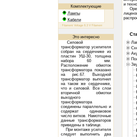
и техн
Комплектующие
Ope
Лампы
лиценз
распро
Кабели
КТ 88: Filament Voltage 6.3 V Filament Current 1.6 A Plate Voltage (m
Ст
Это интересно
Силовой
Ла
трансформатор усилителя
Сх
собран на сердечнике из
Ак
пластин УШ-30, толщина
По
набора 60 мм.
Зв
Расположение обмоток
трансформатора показано
на рис.67. Выходной
трансформатор выполнил
на таком же сердечнике,
что и силовой. Все слои
вторичной обмотки
выходного
трансформатора
соединены параллельно и
содержат одинаковое
число витков. Намоточные
данные трансформаторов
приведены в таблице.
При монтаже усилителя
следует выполнить два