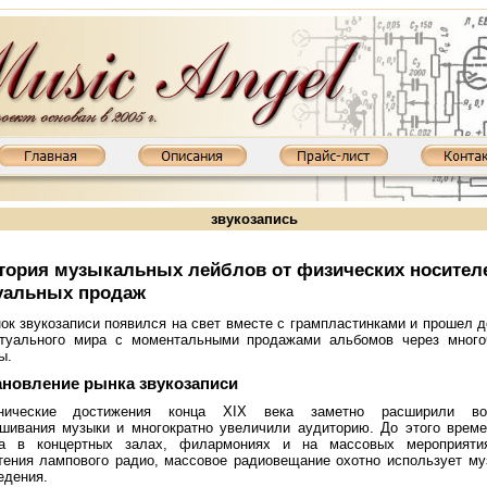
звукозапись
тория музыкальных лейблов от физических носител
уальных продаж
ок звукозаписи появился на свет вместе с грампластинками и прошел д
туального мира с моментальными продажами альбомов через много
ы.
ановление рынка звукозаписи
нические достижения конца XIX века заметно расширили во
 XD800MKIII: KT88, 2х65 Вт
Ламповый усилитель XD845MKIII: 845, 2х20 Вт
Ламповый усилитель XD85
шивания музыки и многократно увеличили аудиторию. До этого врем
ла в концертных залах, филармониях и на массовых мероприяти
тения лампового радио, массовое радиовещание охотно использует м
едения.