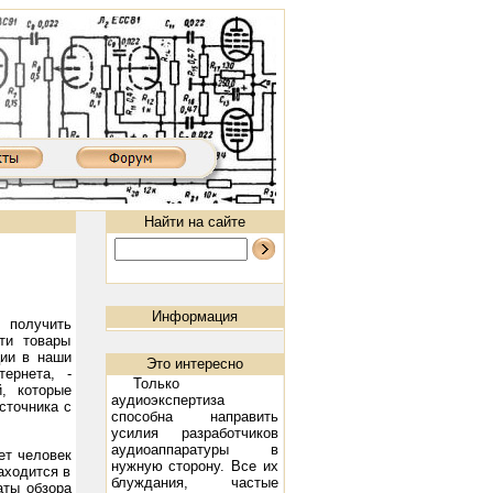
Найти на сайте
Информация
 получить
ти товары
ции в наши
Это интересно
ернета, -
Только
, которые
аудиоэкспертиза
сточника с
способна направить
 XD850MKIII: 300B, 2х9 Вт
Ламповый усилитель XD8502AIII: 300B, 2х9 Вт
Предварительный ламповый 
усилия разработчиков
аудиоаппаратуры в
ет человек
нужную сторону. Все их
аходится в
блуждания, частые
аты обзора