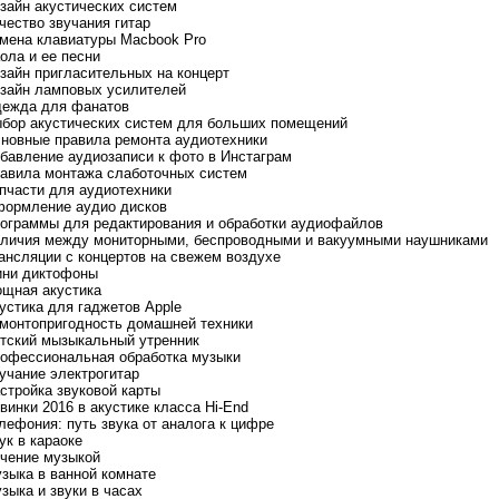
изайн акустических систем
ачество звучания гитар
амена клавиатуры Macbook Pro
аола и ее песни
изайн пригласительных на концерт
изайн ламповых усилителей
дежда для фанатов
ыбор акустических систем для больших помещений
сновные правила ремонта аудиотехники
обавление аудиозаписи к фото в Инстаграм
равила монтажа слаботочных систем
апчасти для аудиотехники
формление аудио дисков
рограммы для редактирования и обработки аудиофайлов
тличия между мониторными, беспроводными и вакуумными наушниками
рансляции с концертов на свежем воздухе
ини диктофоны
ощная акустика
кустика для гаджетов Apple
емонтопригодность домашней техники
етский мызыкальный утренник
рофессиональная обработка музыки
вучание электрогитар
астройка звуковой карты
овинки 2016 в акустике класса Hi-End
елефония: путь звука от аналога к цифре
ук в караоке
ечение музыкой
узыка в ванной комнате
узыка и звуки в часах