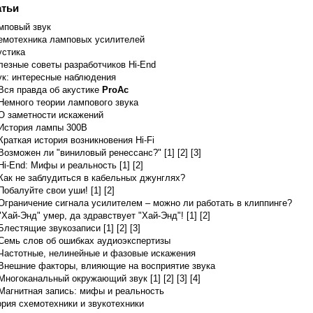
атьи
мповый звук
емотехника ламповых усилителей
устика
age (max) 800 V Plate Current (max) 230 mA Plate Dissipation (max) 40 W
845: D.C. Plate Voltage 1250 D.C.
лезные советы разработчиков Hi-End
ук: интересные наблюдения
Вся правда об акустике
ProAc
Немного теории лампового звука
О заметности искажений
История лампы 300B
Краткая история возникновения Hi-Fi
Возможен ли "виниловый ренессанс?" [1]
[2]
[3]
Hi-End: Мифы и реальность [1]
[2]
Как не заблудиться в кабельных джунглях?
Побалуйте свои уши! [1]
[2]
Ограничение сигнала усилителем – можно ли работать в клиппинге?
"Хай-Энд" умер, да здравствует "Хай-Энд"! [1]
[2]
Блестящие звукозаписи [1]
[2]
[3]
Семь слов об ошибках аудиоэкспертизы
Частотные, нелинейные и фазовые искажения
Внешние факторы, влияющие на восприятие звука
Многоканальный окружающий звук [1]
[2]
[3]
[4]
Магнитная запись: мифы и реальность
ория схемотехники и звукотехники