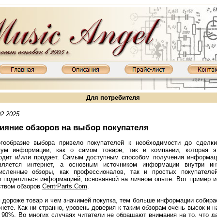
Для потребителя
02.2025
ияние обзоров на выбор покупателя
гообразие выбора привело покупателей к необходимости до сделки
мум информации, как о самом товаре, так и компании, которая э
одит и/или продает. Самым доступным способом получения информа
вляется интернет, а основным источником информации внутри инт
исленные обзоры, как профессионалов, так и простых покупателей
 поделиться информацией, основанной на личном опыте. Вот пример и
твом обзоров
CentrParts.Com
.
литель XD800MKIII: KT88, 2х65 Вт
Ламповый усилитель XD845MKIII: 845, 2х20 Вт
Ламповый усилитель
 дороже товар и чем значимей покупка, тем больше информации собира
рнете. Как ни странно, уровень доверия к таким обзорам очень высок и н
 90%. Во многих случаях читатели не обращают внимания на то, что д