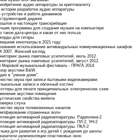
риобретение аудио аппаратуры за криптовалюту
з истории разработки аудио аппаратуры
б устройстве и работе динамиков
нструментарий диджея
рошлое и настоящее транскрибации
учшие программы для создания музыки на компьютере
то такое дата-центры и какая от них польза
ккорды для гитары
омашние кинотеатры в 2021 году
снования использования антивандальных коммуникационных шкафов
DI 2007. Женский взгляд.
ониторинг рынка ламповых усилителей, июль 2012.
ониторинг рынка ламповых усилителей, август 2012.
-й Мировой музыкальный фестиваль - ПРАГА 2014.
бзор акустики B&W.
удио в "умном доме".
ачество звука при записи бытовыми видеокамерами.
узыкальные записи и облачный хостинг
лоттеры для печати принципиальных электрических схем
зменение акустики помещения
кустические свойства мебели
роверка слуха
ачество звука телевизионных каналов
емпфирование отраженных волн
оллекция антикварной радиоаппаратуры. Радиолина-2
оллекция антикварной радиоаппаратуры. ПЛ-2, УН-2
оллекция антикварной радиоаппаратуры. ПКЛ-2
узыка для развития и игр детей с рождения до школы
оказатели шумоизоляции пластиковых окон