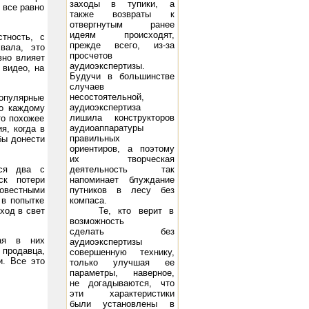
заходы в тупики, а
 все равно
также возвраты к
отвергнутым ранее
идеям происходят,
стность, с
прежде всего, из-за
вала, это
просчетов
вно влияет
аудиоэкспертизы.
 видео, на
P14, 2х10 Вт
Будучи в большинстве
случаев
несостоятельной,
популярные
аудиоэкспертиза
по каждому
лишила конструкторов
то похожее
аудиоаппаратуры
я, когда в
правильных
бы донести
ориентиров, а поэтому
их творческая
тся два с
деятельность так
ск потери
напоминает блуждание
совестными
путников в лесу без
 в попытке
компаса.
ход в свет
Те, кто верит в
возможность
сделать без
ная в них
аудиоэкспертизы
 продавца,
совершенную технику,
и. Все это
только улучшая ее
параметры, наверное,
не догадываются, что
эти характеристики
ая система Music Angel TK-10: 10 - 250 Вт, 45 Гц - 22 кГц, 8 Ом, 97 дБ/Вт/м
Акустическая система DIVA 
были установлены в