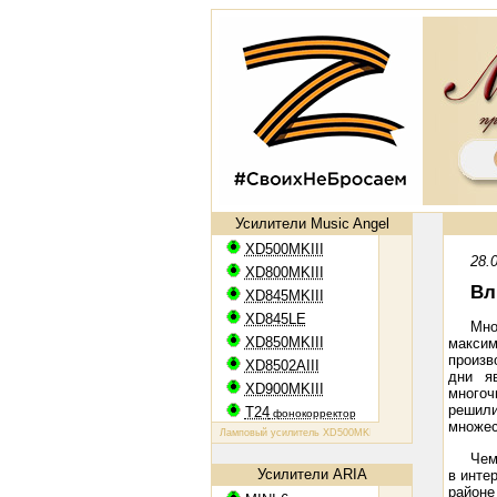
Усилители Music Angel
XD500MKIII
28.
XD800MKIII
Вл
XD845MKIII
XD845LE
Мно
XD850MKIII
макси
произв
XD8502AIII
дни я
XD900MKIII
многоч
решили
T24
фонокорректор
множес
Ламповый усилитель XD500MKIII: EL34, 2х50 Вт
Ламповый уси
Чем
Усилители ARIA
в инте
районе