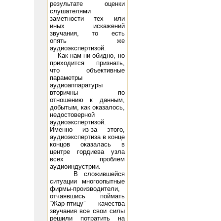
результате оценки
слушателями
заметности тех или
иных искажений
звучания, то есть
опять же
 Grid Voltage -98 Peak A.F. Grid Voltage 93 D.C. Plate Current (ma.) 95 Power Output (watts) 15 21
300B: F
аудиоэкспертизой.
Как нам ни обидно, но
приходится признать,
что объективные
параметры
аудиоаппаратуры
вторичны по
отношению к данным,
добытым, как оказалось,
недостоверной
аудиоэкспертизой.
Именно из-за этого,
аудиоэкспертиза в конце
концов оказалась в
центре гордиева узла
всех проблем
аудиоиндустрии.
В сложившейся
ситуации многоопытные
фирмы-производители,
отчаявшись поймать
“Жар-птицу” качества
звучания все свои силы
решили потратить на