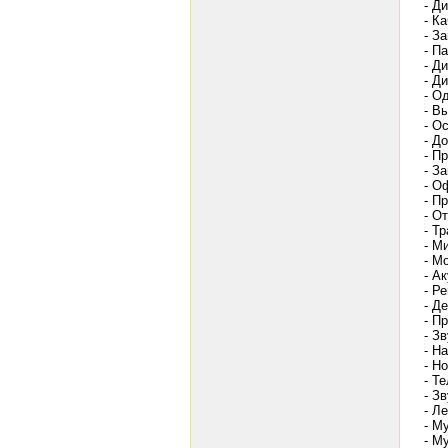
- Д
- К
- З
- П
- Д
- Д
- О
- В
- О
- Д
- П
- З
- О
- П
- О
- Т
- М
- М
- А
- Р
- Д
- П
- З
- Н
- Н
- Т
- Зв
- Л
- М
- М