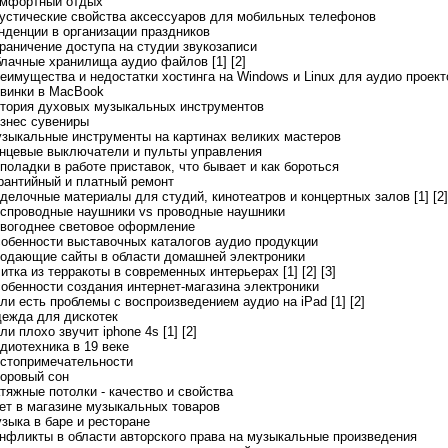
омфортный отдых
кустические свойства аксессуаров для мобильных телефонов
енденции в организации праздников
граничение доступа на студии звукозаписи
блачные хранилища аудио файлов [1]
[2]
реимущества и недостатки хостинга на Windows и Linux для аудио проект
овинки в MacBook
стория духовых музыкальных инструментов
изнес сувениры
узыкальные инструменты на картинах великих мастеров
онцевые выключатели и пульты управления
еполадки в работе приставок, что бывает и как бороться
арантийный и платный ремонт
тделочные материалы для студий, кинотеатров и концертных залов [1]
[2]
еспроводные наушники vs проводные наушники
овогоднее световое оформление
собенности выставочных каталогов аудио продукции
родающие сайты в области домашней электроники
литка из терракоты в современных интерьерах [1]
[2]
[3]
собенности создания интернет-магазина электроники
сли есть проблемы с воспроизведением аудио на iPad [1]
[2]
дежда для дискотек
ли плохо звучит iphone 4s [1]
[2]
адиотехника в 19 веке
остопримечательности
доровый сон
атяжные потолки - качество и свойства
чет в магазине музыкальных товаров
узыка в баре и ресторане
онфликты в области авторского права на музыкальные произведения