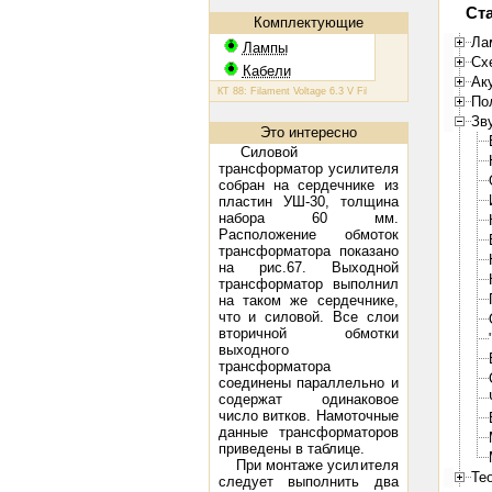
Ст
Комплектующие
Ла
Лампы
Сх
Кабели
Ак
КТ 88: Filament Voltage 6.3 V Filament Current 1.6 A Plate Volt
По
Зв
Это интересно
Силовой
трансформатор усилителя
собран на сердечнике из
пластин УШ-30, толщина
набора 60 мм.
Расположение обмоток
трансформатора показано
на рис.67. Выходной
трансформатор выполнил
на таком же сердечнике,
что и силовой. Все слои
вторичной обмотки
выходного
трансформатора
соединены параллельно и
содержат одинаковое
число витков. Намоточные
данные трансформаторов
приведены в таблице.
При монтаже усилителя
Те
следует выполнить два