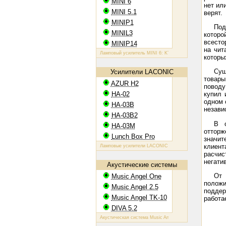
MINI 6
нет ил
MINI 5.1
верят.
MINIP1
Под
MINIL3
котор
всесто
MINIP14
на чит
Ламповый усилитель MINI 6: KT88, 2х60 Вт
Ламповый усилите
которы
Сущ
Усилители LACONIC
товары
AZUR H2
поводу
HA-02
купил 
одном 
HA-03B
незави
HA-03B2
В о
HA-03M
оттор
Lunch Box Pro
значит
клиент
Ламповые усилители LACONIC HA-02,03B/B2/M: 6N6P, 2х1,2 В
расчис
негати
Акустические системы
От 
Music Angel One
положи
Music Angel 2.5
поддер
Music Angel TK-10
работа
DIVA 5.2
Акустическая система Music Angel One: 20 - 100 Вт, 38 Гц - 30