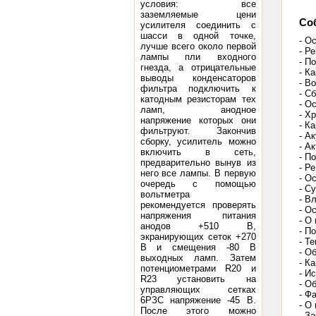
условия: все
заземляемые цени
Со
усилителя соединить с
шасси в одной точке,
- О
лучше всего около первой
- Р
лампы пли входного
- П
гнезда, а отрицательные
- К
выводы конденсаторов
- В
фильтра подключить к
- С
катодным резисторам тех
- О
ламп, анодное
- Х
напряжение которых они
- К
фильтруют. Закончив
- А
сборку, усилитель можно
- А
включить в сеть,
- П
предварительно вынув из
- Р
него все лампы. В первую
- О
очередь с помощью
- С
вольтметра
- В
рекомендуется проверять
- О
напряжения питания
- О
анодов +510 В,
- П
экранирующих сеток +270
- Т
В и смещения -80 В
- О
выходных ламп. Затем
- К
потенциометрами R20 и
- И
R23 установить на
- О
управляющих сетках
- Ф
6РЗС напряжение -45 В.
- О
После этого можно
- З