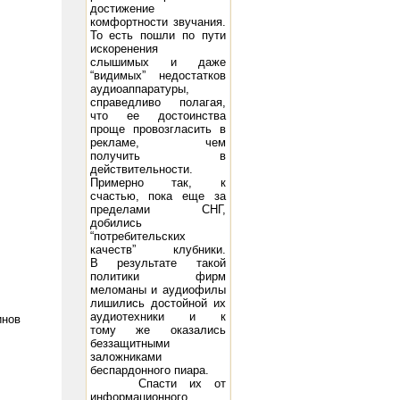
достижение
комфортности звучания.
То есть пошли по пути
искоренения
слышимых и даже
“видимых” недостатков
аудиоаппаратуры,
справедливо полагая,
что ее достоинства
проще провозгласить в
рекламе, чем
получить в
действительности.
Примерно так, к
счастью, пока еще за
пределами СНГ,
добились
“потребительских
качеств” клубники.
В результате такой
политики фирм
меломаны и аудиофилы
лишились достойной их
аудиотехники и к
инов
тому же оказались
беззащитными
заложниками
беспардонного пиара.
Спасти их от
информационного