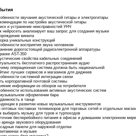
бытия
собенности звучания акустической гитары и электрогитары
екомендации по настройке акустической гитары
оиск и устранение неисправностей УНЧ
ак нейросеть анализирует ваш запрос для создания музыки
озрождение винила
борка уникальных конструкций
собенности восприятия звука человеком
ранение дорогостоящей радиоэлектронной аппаратуры
араоке AST-350
кустические свойства кабельных соединений
ктуальность бесплатного распространения аудио
очему операционная система должна быть национальной
ейтинг лучших сервисов и магазинов для диджеев
собенности системной интеграции связи
уть корпоративной почтовой системы
лияние информации из обзоров на потребителя
собенности использования активных акустических систем
 музыкальном оформлении бара
одвижность в танце
енденции в развитии новых музыкальных инструментов
б оптовых поставках телевизоров для торговых сетей и отдельных магаз
ак выбирать музыку для туров и турпоходов
сточник бесперебойного питания в офисах и домашнем электронном мире
б аренде звукового оборудования
асадные панели для наружной отделки
 витаминах и музыке
ачем нужен блог магазина?