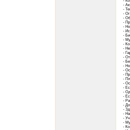
- К
- А
- Т
- О
- О
- П
- Н
- И
- Б
- М
- К
- Н
- Г
- О
- Б
- Н
- О
- П
- П
- О
- Е
- О
- Ес
- Р
- Д
- З
- Н
- У
- М
- К