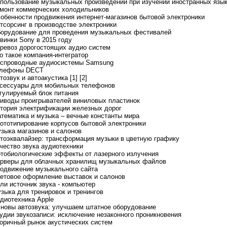
спользование музыкальных произведений при изучении иностранных язы
емонт коммерческих холодильников
собенности продвижения интернет-магазинов бытовой электроники
утсорсинг в производстве электроники
борудование для проведения музыкальных фестивалей
овинки Sony в 2015 году
еревоз дорогостоящих аудио систем
то такое компания-интегратор
еспроводные аудиосистемы Samsung
елефоны DECT
тозвук и автоакустика [1]
[2]
ксессуары для мобильных телефонов
егулируемый блок питания
риводы проигрывателей виниловых пластинок
стория электрификации железных дорог
атематика и музыка – вечные константы мира
рототипирование корпусов бытовой электроники
узыка магазинов и салонов
втоэквалайзер: трансформация музыки в цветную графику
ачество звука аудиотехники
отобиологические эффекты от лазерного излучения
ерверы для облачных хранилищ музыкальных файлов
родвижение музыкального сайта
ветовое оформление выставок и салонов
сли источник звука - компьютер
узыка для тренировок и тренингов
удиотехника Apple
сновы автозвука: улучшаем штатное оборудование
тудии звукозаписи: исключение незаконного проникновения
торичный рынок акустических систем