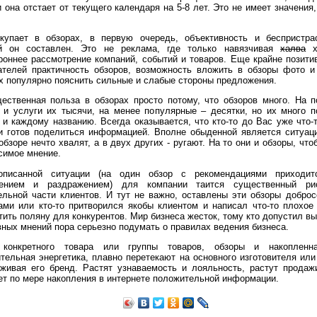
и она отстает от текущего календаря на 5-8 лет. Это не имеет значения,
купает в обзорах, в первую очередь, объективность и беспристра
ой он составлен. Это не реклама, где только навязчивая
халва
х
роннее рассмотрение компаний, событий и товаров. Еще крайне позити
ателей практичность обзоров, возможность вложить в обзоры фото и
ль MINIP1: 6AQ5, 2х10 Вт
Ламповый усилитель MINIL3: EL34, 2х35 Вт
Ламповый усилитель MINIP14: 6
х популярно пояснить сильные и слабые стороны предложения.
ественная польза в обзорах просто потому, что обзоров много. На 
 и услуги их тысячи, на менее популярные – десятки, но их много 
 и каждому названию. Всегда оказывается, что кто-то до Вас уже что-
и готов поделиться информацией. Вполне обыденной является ситуаци
обзоре нечто хвалят, а в двух других - ругают. На то они и обзоры, что
симое мнение.
писанной ситуации (на один обзор с рекомендациями приходи
жением и раздражением) для компании таится существенный ри
ельной части клиентов. И тут не важно, оставлены эти обзоры добро
ами или кто-то притворился якобы клиентом и написал что-то плохое
т на 300 Ом
тить поляну для конкурентов. Мир бизнеса жесток, тому кто допустил вы
вных мнений пора серьезно подумать о правилах ведения бизнеса.
конкретного товара или группы товаров, обзоры и накоплен
тельная энергетика, плавно перетекают на основного изготовителя или
живая его бренд. Растят узнаваемость и лояльность, растут продаж
ет по мере накопления в интернете положительной информации.
 кГц, 86 Дб/Вт/м
Акустическая система Music Angel 2.5: 20 - 200 Вт, 20 Гц - 30 кГц, 86 Дб/Вт/м
Акустическ