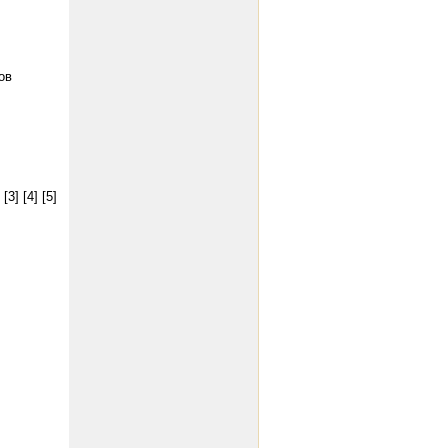
ов
[3]
[4]
[5]