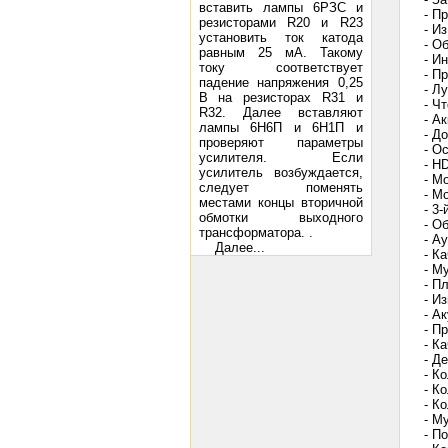
вставить лампы 6РЗС и
- П
резисторами R20 и R23
- И
установить ток катода
- О
равным 25 мА. Такому
- И
току соответствует
- П
падение напряжения 0,25
- Л
В на резисторах R31 и
- Ч
R32. Далее вставляют
- А
лампы 6Н6П и 6Н1П и
- Д
проверяют параметры
- О
усилителя. Если
- H
усилитель возбуждается,
- М
следует поменять
- М
местами концы вторичной
- 3
обмотки выходного
- О
трансформатора. .
- А
Далее...
- К
- М
- П
- И
- А
- П
- К
- Д
- К
- К
- К
- М
- П