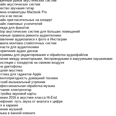
оричный рынок акустических систем
зайн акустических систем
чество звучания гитар
мена клавиатуры Macbook Pro
ола и ее песни
зайн пригласительных на концерт
зайн ламповых усилителей
ежда для фанатов
бор акустических систем для больших помещений
новные правила ремонта аудиотехники
бавление аудиозаписи к фото в Инстаграм
авила монтажа слаботочных систем
пчасти для аудиотехники
ормление аудио дисков
ограммы для редактирования и обработки аудиофайлов
личия между мониторными, беспроводными и вакуумными наушниками
ансляции с концертов на свежем воздухе
ни диктофоны
щная акустика
устика для гаджетов Apple
монтопригодность домашней техники
тский мызыкальный утренник
офессиональная обработка музыки
учание электрогитар
стройка звуковой карты
винки 2016 в акустике класса Hi-End
лефония: путь звука от аналога к цифре
ук в караоке
чение музыкой
зыка в ванной комнате