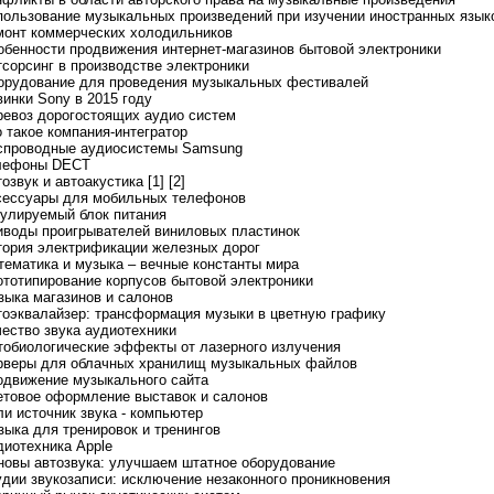
пользование музыкальных произведений при изучении иностранных язык
монт коммерческих холодильников
обенности продвижения интернет-магазинов бытовой электроники
тсорсинг в производстве электроники
орудование для проведения музыкальных фестивалей
винки Sony в 2015 году
ревоз дорогостоящих аудио систем
о такое компания-интегратор
спроводные аудиосистемы Samsung
елефоны DECT
тозвук и автоакустика [1]
[2]
сессуары для мобильных телефонов
гулируемый блок питания
иводы проигрывателей виниловых пластинок
тория электрификации железных дорог
тематика и музыка – вечные константы мира
ототипирование корпусов бытовой электроники
зыка магазинов и салонов
тоэквалайзер: трансформация музыки в цветную графику
чество звука аудиотехники
тобиологические эффекты от лазерного излучения
рверы для облачных хранилищ музыкальных файлов
одвижение музыкального сайта
етовое оформление выставок и салонов
ли источник звука - компьютер
зыка для тренировок и тренингов
диотехника Apple
новы автозвука: улучшаем штатное оборудование
удии звукозаписи: исключение незаконного проникновения