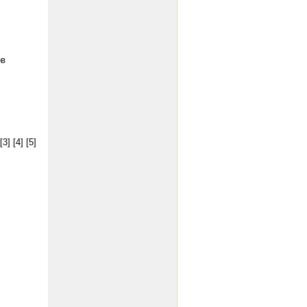
ов
[3]
[4]
[5]