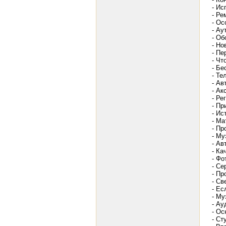
- Ис
- Ре
- Ос
- Ау
- Об
- Но
- Пе
- Чт
- Бе
- Т
- Ав
- Ак
- Ре
- Пр
- Ис
- Ма
- Пр
- Му
- Ав
- Ка
- Фо
- Се
- Пр
- Св
- Ес
- Му
- Ау
- Ос
- Ст