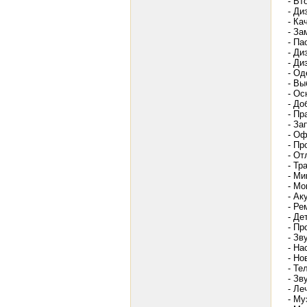
- Вт
- Ди
- Ка
- За
- Па
- Ди
- Ди
- Од
- Вы
- Ос
- До
- Пр
- За
- Оф
- Пр
- От
- Тр
- Ми
- Мо
- Ак
- Ре
- Де
- Пр
- Зв
- На
- Но
- Те
- Зв
- Ле
- Му