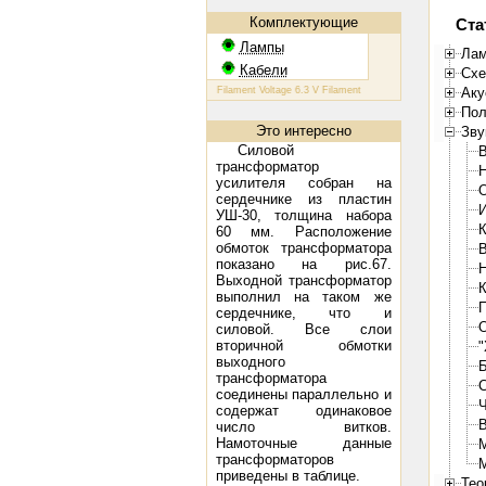
Комплектующие
Ста
Лампы
Лам
Кабели
Схе
КТ 88: Filament Voltage 6.3 V Filament Current 1.6 A Plate Voltage (ma
Аку
Пол
Это интересно
Зву
Силовой
В
трансформатор
Н
усилителя собран на
О
сердечнике из пластин
И
УШ-30, толщина набора
К
60 мм. Расположение
обмоток трансформатора
В
показано на рис.67.
H
Выходной трансформатор
К
выполнил на таком же
П
сердечнике, что и
О
силовой. Все слои
вторичной обмотки
"
выходного
Б
трансформатора
С
соединены параллельно и
Ч
содержат одинаковое
В
число витков.
Намоточные данные
М
трансформаторов
М
приведены в таблице.
Тео