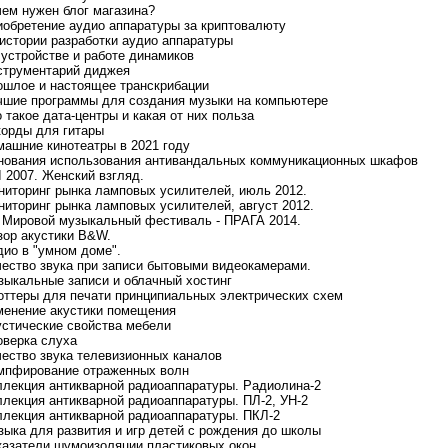
чем нужен блог магазина?
иобретение аудио аппаратуры за криптовалюту
 истории разработки аудио аппаратуры
 устройстве и работе динамиков
струментарий диджея
ошлое и настоящее транскрибации
чшие программы для создания музыки на компьютере
о такое дата-центры и какая от них польза
корды для гитары
машние кинотеатры в 2021 году
нования использования антивандальных коммуникационных шкафов
I 2007. Женский взгляд.
ниторинг рынка ламповых усилителей, июль 2012.
ниторинг рынка ламповых усилителей, август 2012.
й Мировой музыкальный фестиваль - ПРАГА 2014.
зор акустики B&W.
дио в "умном доме".
чество звука при записи бытовыми видеокамерами.
зыкальные записи и облачный хостинг
оттеры для печати принципиальных электрических схем
менение акустики помещения
устические свойства мебели
оверка слуха
чество звука телевизионных каналов
мпфирование отраженных волн
ллекция антикварной радиоаппаратуры. Радиолина-2
ллекция антикварной радиоаппаратуры. ПЛ-2, УН-2
ллекция антикварной радиоаппаратуры. ПКЛ-2
зыка для развития и игр детей с рождения до школы
казатели шумоизоляции пластиковых окон