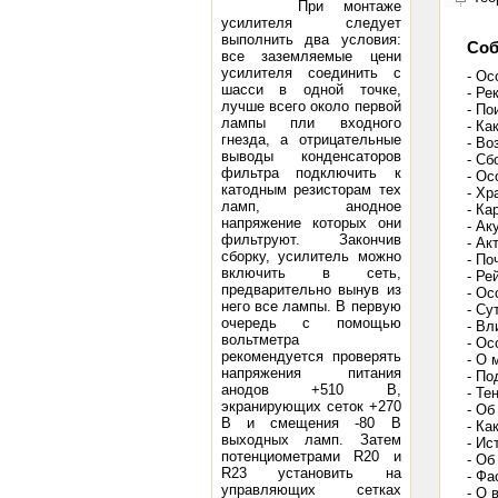
При монтаже
усилителя следует
выполнить два условия:
Со
все заземляемые цени
усилителя соединить с
- Ос
шасси в одной точке,
- Ре
лучше всего около первой
- По
лампы пли входного
- Ка
гнезда, а отрицательные
- Во
выводы конденсаторов
- Сб
фильтра подключить к
- Ос
катодным резисторам тех
- Хр
ламп, анодное
- Ка
напряжение которых они
- Ак
фильтруют. Закончив
- Ак
сборку, усилитель можно
- По
включить в сеть,
- Ре
предварительно вынув из
- Ос
него все лампы. В первую
- Су
очередь с помощью
- Вл
вольтметра
- Ос
рекомендуется проверять
- О 
напряжения питания
- По
анодов +510 В,
- Те
экранирующих сеток +270
- Об
В и смещения -80 В
- Ка
выходных ламп. Затем
- Ис
потенциометрами R20 и
- Об
R23 установить на
- Фа
управляющих сетках
- О 