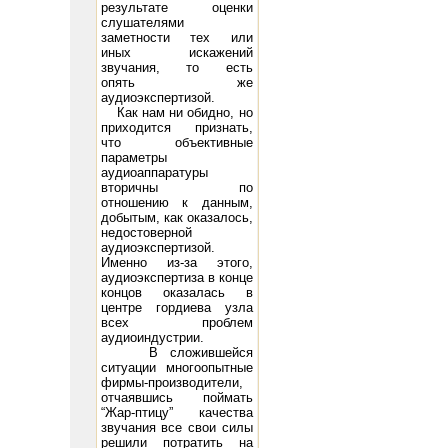
результате оценки
слушателями
заметности тех или
иных искажений
звучания, то есть
опять же
oltage -98 Peak A.F. Grid Voltage 93 D.C. Plate Current (ma.) 95 Power Output (watts) 15 21
300B: Filamen
аудиоэкспертизой.
Как нам ни обидно, но
приходится признать,
что объективные
параметры
аудиоаппаратуры
вторичны по
отношению к данным,
добытым, как оказалось,
недостоверной
аудиоэкспертизой.
Именно из-за этого,
аудиоэкспертиза в конце
концов оказалась в
центре гордиева узла
всех проблем
аудиоиндустрии.
В сложившейся
ситуации многоопытные
фирмы-производители,
отчаявшись поймать
“Жар-птицу” качества
звучания все свои силы
решили потратить на