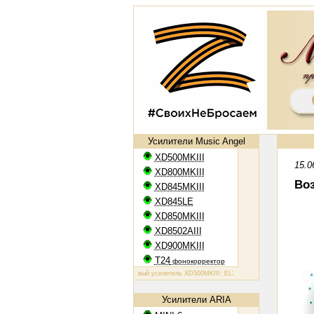
Усилители Music Angel
XD500MKIII
15.0
XD800MKIII
Воз
XD845MKIII
XD845LE
XD850MKIII
XD8502AIII
XD900MKIII
T24
фонокорректор
Ламповый усилитель XD500MKIII: EL34, 2х50 Вт
Ламповый усилитель
Усилители ARIA