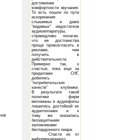
достижение
комфортности звучания.
То есть пошли по пути
искоренения
слышимых и даже
“видимых” недостатков
аудиоаппаратуры,
справедливо полагая,
что ее достоинства
проще провозгласить в
рекламе, чем
получить в
действительности.
Примерно так, к
счастью, пока еще за
пределами СНГ,
добились
“потребительских
качеств” клубники.
В результате такой
политики фирм
меломаны и аудиофилы
лишились достойной их
аудиотехники и к
нов
тому же оказались
беззащитными
заложниками
беспардонного пиара.
Спасти их от
информационного