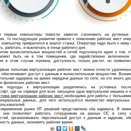
IP1: 6AQ5, 2х10 Вт
Ламповый усилитель MINIL3: EL34, 2х35 Вт
Ламповый усилитель MINIP14: 6P14, 2
и первые компьютеры помогли заметно сэкономить на рутинных
ях, то последующее развитие привело к появлению рабочих мест опер
 компьютер превратился в аналог станка. Оператору надо было к нему 
ь, работать, и выключать в конце рабочего дня.
итие вычислительных мощностей и сетей подтолкнуло идею о том, ч
может быть не в том помещении, где задействовано включенное 
ия в этом случае огромна, доступность только растет, но появили
рвым попыткам виртуализации рабочих мест можно отнести удаленных
е обеспечивают доступ к данным и вычислительным мощностям. Возник
тельная задержка на время передачи данных по сети, но это много де
е физических рабочих мест.
00 Ом
ее подходы к виртуализации разделились на условных после
офт, где на сервере для всех запущена одна виртуальная машина и н
стема виртуализации рабочих мест
необходима для работы с большим
енциальных данных, для чего используется множество виртуальных
ользователей.
современном рынке ИТ решений представлены оба варианта. В немн
и они позволяют работать сотрудникам на разных ОС в силу 
астий, организовывать персональный доступ к данным и задачам, об
ность данных, экономить рабочее время.
6 Дб/Вт/м
Акустическая система Music Angel 2.5: 20 - 200 Вт, 20 Гц - 30 кГц, 86 Дб/Вт/м
Акустическая сис