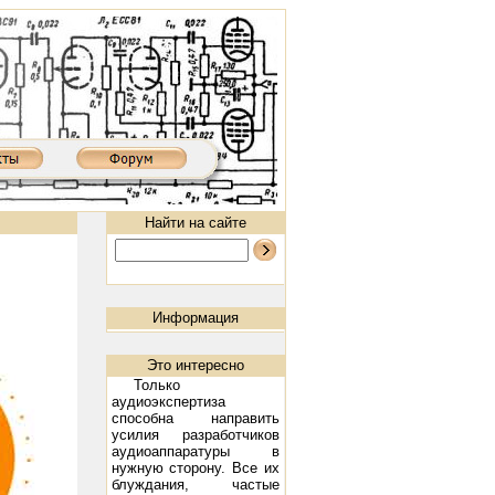
Найти на сайте
Информация
Это интересно
Только
аудиоэкспертиза
способна направить
MKIII: 300B, 2х9 Вт
Ламповый усилитель XD8502AIII: 300B, 2х9 Вт
Предварительный ламповый усили
усилия разработчиков
аудиоаппаратуры в
нужную сторону. Все их
блуждания, частые