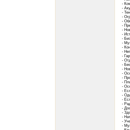
- Ко
- Ак
- Те
- Ог
- Об
- Пр
- Но
- Ис
- Би
- Му
- Ко
- Не
- Га
- От
- Бе
- Но
- Ос
- Пр
- Пл
- Ос
- Ес
- Од
- Ес
- Ра
- До
- Зд
- На
- Уч
- Му
- Ко