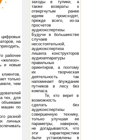
заходы в тупики, а
также возвраты к
отвергнутым ранее
идеям происходят,
прежде всего, из-за
просчетов
аудиоэкспертизы.
х10 Вт
Будучи в большинстве
 цифровых
случаев
аторов, на
несостоятельной,
приходить,
аудиоэкспертиза
лишила конструкторов
то рабочее
аудиоаппаратуры
«железо».
правильных
сь и новые
ориентиров, а поэтому
их творческая
 клиентов,
деятельность так
ает только
напоминает блуждание
шевле, чем
путников в лесу без
компаса.
дователей
Те, кто верит в
а тех, для
возможность
и объемами
сделать без
 машин по
аудиоэкспертизы
совершенную технику,
ого разной
только улучшая ее
их личных
параметры, наверное,
еспечивать
не догадываются, что
эти характеристики
тема Music Angel TK-10: 10 - 250 Вт, 45 Гц - 22 кГц, 8 Ом, 97 дБ/Вт/м
Акустическая система DIVA 5.2: 10
были установлены в