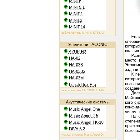
MINI 6
MINI 5.1
MINIP1
MINIL3
MINIP14
Ламповый усилитель MINI 6: KT88, 2х60 Вт
Ламповый усилитель MIN
Есл
операци
Усилители LACONIC
которых
включат
AZUR H2
Разв
HA-02
место 
HA-03B
Эконом
задачи.
HA-03B2
К пе
HA-03M
которы
незначи
Lunch Box Pro
создани
Ламповые усилители LACONIC HA-02,03B/B2/M: 6N6P, 2х1,2 Вт на 3
Дал
Майкрос
Акустические системы
кого
си
конфид
Music Angel One
числу п
Music Angel 2.5
На 
степен
Music Angel TK-10
пристр
DIVA 5.2
безопас
Акустическая система Music Angel One: 20 - 100 Вт, 38 Гц - 30 кГц, 8