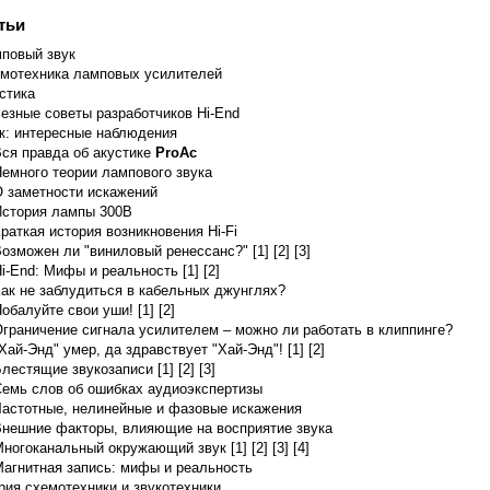
тьи
повый звук
мотехника ламповых усилителей
x) 800 V Plate Current (max) 230 mA Plate Dissipation (max) 40 W
стика
845: D.C. Plate Voltage 1250 D.C. Grid V
езные советы разработчиков Hi-End
к: интересные наблюдения
ся правда об акустике
ProAc
емного теории лампового звука
 заметности искажений
стория лампы 300B
раткая история возникновения Hi-Fi
озможен ли "виниловый ренессанс?" [1]
[2]
[3]
i-End: Мифы и реальность [1]
[2]
ак не заблудиться в кабельных джунглях?
обалуйте свои уши! [1]
[2]
граничение сигнала усилителем – можно ли работать в клиппинге?
Хай-Энд" умер, да здравствует "Хай-Энд"! [1]
[2]
лестящие звукозаписи [1]
[2]
[3]
емь слов об ошибках аудиоэкспертизы
астотные, нелинейные и фазовые искажения
нешние факторы, влияющие на восприятие звука
ногоканальный окружающий звук [1]
[2]
[3]
[4]
агнитная запись: мифы и реальность
рия схемотехники и звукотехники