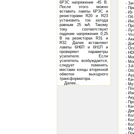
6РЗС напряжение -45 В.
- За
После этого можно
- Пр
вставить лампы 6РЗС и
- Из
резисторами R20 и R23
- Об
установить ток катода
- Ин
равным 25 мА. Такому
- Пр
току соответствует
- Лу
падение напряжения 0,25
- Чт
В на резисторах R31 и
- Ак
R32. Далее вставляют
- До
лампы 6Н6П и 6Н1П и
- Ос
проверяют параметры
- HD
усилителя. Если
- Мо
усилитель возбуждается,
- Мо
следует поменять
- 3-
местами концы вторичной
- Об
обмотки выходного
- Ау
трансформатора. .
- Ка
Далее...
- Му
- Пл
- Из
- Ак
- Пр
- Ка
- Де
- Ко
- Ко
- Ко
- Му
- По