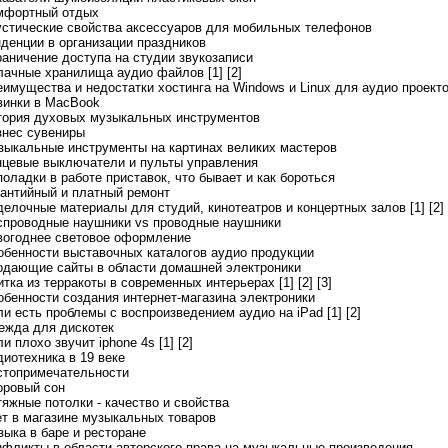
мфортный отдых
устические свойства аксессуаров для мобильных телефонов
нденции в организации праздников
раничение доступа на студии звукозаписи
лачные хранилища аудио файлов [1]
[2]
еимущества и недостатки хостинга на Windows и Linux для аудио проект
винки в MacBook
тория духовых музыкальных инструментов
знес сувениры
зыкальные инструменты на картинах великих мастеров
нцевые выключатели и пульты управления
поладки в работе приставок, что бывает и как бороться
рантийный и платный ремонт
делочные материалы для студий, кинотеатров и концертных залов [1]
[2]
спроводные наушники vs проводные наушники
вогоднее световое оформление
обенности выставочных каталогов аудио продукции
одающие сайты в области домашней электроники
итка из терракоты в современных интерьерах [1]
[2]
[3]
обенности создания интернет-магазина электроники
ли есть проблемы с воспроизведением аудио на iPad [1]
[2]
ежда для дискотек
ли плохо звучит iphone 4s [1]
[2]
диотехника в 19 веке
стопримечательности
оровый сон
тяжные потолки - качество и свойства
ет в магазине музыкальных товаров
зыка в баре и ресторане
нфликты в области авторского права на музыкальные произведения