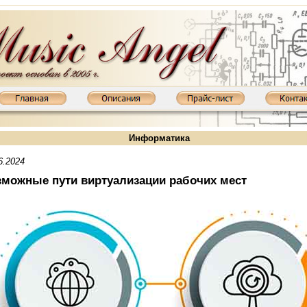
Информатика
6.2024
можные пути виртуализации рабочих мест
 XD800MKIII: KT88, 2х65 Вт
Ламповый усилитель XD845MKIII: 845, 2х20 Вт
Ламповый усилитель XD850