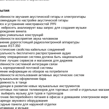
бытия
обенности звучания акустической гитары и электрогитары
комендации по настройке акустической гитары
иск и устранение неисправностей УНЧ
к нейросеть анализирует ваш запрос для создания музыки
зрождение винила
орка уникальных конструкций
обенности восприятия звука человеком
анение дорогостоящей радиоэлектронной аппаратуры
раоке AST-350
устические свойства кабельных соединений
туальность бесплатного распространения аудио
чему операционная система должна быть национальной
йтинг лучших сервисов и магазинов для диджеев
обенности системной интеграции связи
ть корпоративной почтовой системы
ияние информации из обзоров на потребителя
обенности использования активных акустических систем
музыкальном оформлении бара
движность в танце
нденции в развитии новых музыкальных инструментов
 оптовых поставках телевизоров для торговых сетей и отдельных магази
к выбирать музыку для туров и турпоходов
точник бесперебойного питания в офисах и домашнем электронном мире
 аренде звукового оборудования
садные панели для наружной отделки
витаминах и музыке