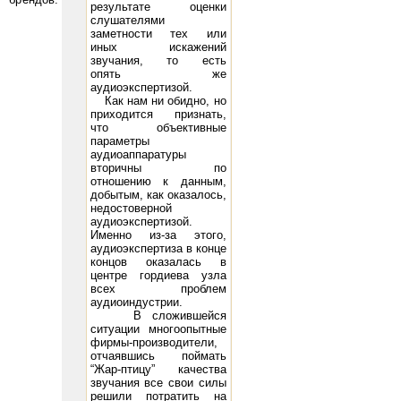
результате оценки
слушателями
заметности тех или
иных искажений
звучания, то есть
опять же
Voltage -98 Peak A.F. Grid Voltage 93 D.C. Plate Current (ma.) 95 Power Output (watts) 15 21
300B: Filamen
аудиоэкспертизой.
Как нам ни обидно, но
приходится признать,
что объективные
параметры
аудиоаппаратуры
вторичны по
отношению к данным,
добытым, как оказалось,
недостоверной
аудиоэкспертизой.
Именно из-за этого,
аудиоэкспертиза в конце
концов оказалась в
центре гордиева узла
всех проблем
аудиоиндустрии.
В сложившейся
ситуации многоопытные
фирмы-производители,
отчаявшись поймать
“Жар-птицу” качества
звучания все свои силы
решили потратить на