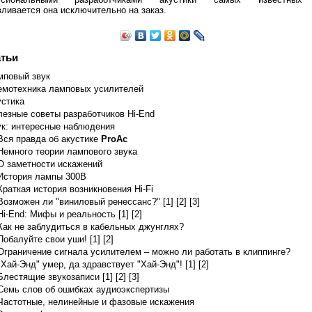
вливается она исключительно на заказ.
тьи
ax) 800 V Plate Current (max) 230 mA Plate Dissipation (max) 40 W
845: D.C. Plate Voltage 1250 D.C. Grid 
мповый звук
емотехника ламповых усилителей
устика
езные советы разработчиков Hi-End
ук: интересные наблюдения
Вся правда об акустике
ProAc
Немного теории лампового звука
О заметности искажений
История лампы 300B
Краткая история возникновения Hi-Fi
Возможен ли "виниловый ренессанс?" [1]
[2]
[3]
Hi-End: Мифы и реальность [1]
[2]
Как не заблудиться в кабельных джунглях?
Побалуйте свои уши! [1]
[2]
Ограничение сигнала усилителем – можно ли работать в клиппинге?
"Хай-Энд" умер, да здравствует "Хай-Энд"! [1]
[2]
Блестящие звукозаписи [1]
[2]
[3]
Семь слов об ошибках аудиоэкспертизы
Частотные, нелинейные и фазовые искажения