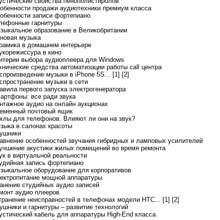
кустические свойства пенополистиролов
собенности продажи аудиотехники премиум класса
собенности записи фортепиано
елефонные гарнитуры
узыкальное образование в Великобритании
оновая музыка
ерамика в домашнем интерьере
вукорежиссура в кино
ритерии выбора аудиоплеера для Windows
ехнические средства автоматизации работы call центра
спроизведение музыки в iPhone 5S... [1]
[2]
аспространение музыки в сети
равила первого запуска электрогенератора
мартфоны: все ради звука
интажное аудио на онлайн аукционах
ременный почтовый ящик
ехлы для телефонов. Влияют ли они на звук?
узыка в салонах красоты
аушники
равнение особенностей звучания гибридных и ламповых усилителей
лучшение акустики жилых помещений во время ремонта
вук в виртуальной реальности
тудийная запись фортепиано
узыкальное оборудование для корпоративов
лектропитание мощной аппаратуры
ранение студийных аудио записей
емонт аудио плееров
странение неисправностей в телефонах модели HTC... [1]
[2]
аушники и гарнитуры – развитие технологий
кустический кабель для аппаратуры High-End класса