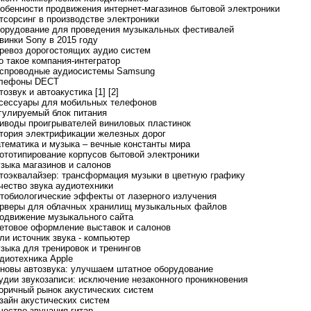
собенности продвижения интернет-магазинов бытовой электроники
утсорсинг в производстве электроники
борудование для проведения музыкальных фестивалей
овинки Sony в 2015 году
еревоз дорогостоящих аудио систем
то такое компания-интегратор
еспроводные аудиосистемы Samsung
елефоны DECT
тозвук и автоакустика [1]
[2]
ксессуары для мобильных телефонов
егулируемый блок питания
риводы проигрывателей виниловых пластинок
стория электрификации железных дорог
атематика и музыка – вечные константы мира
рототипирование корпусов бытовой электроники
узыка магазинов и салонов
втоэквалайзер: трансформация музыки в цветную графику
ачество звука аудиотехники
отобиологические эффекты от лазерного излучения
ерверы для облачных хранилищ музыкальных файлов
родвижение музыкального сайта
ветовое оформление выставок и салонов
сли источник звука - компьютер
узыка для тренировок и тренингов
удиотехника Apple
сновы автозвука: улучшаем штатное оборудование
тудии звукозаписи: исключение незаконного проникновения
торичный рынок акустических систем
изайн акустических систем
чество звучания гитар