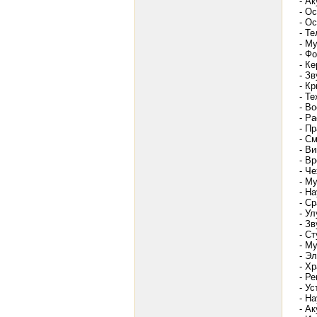
- А
- О
- О
- Т
- М
- Ф
- К
- З
- К
- Т
- Во
- Р
- П
- С
- В
- В
- Ч
- М
- Н
- С
- У
- З
- С
- М
- Э
- Х
- Р
- У
- Н
- А