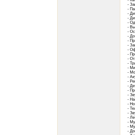
- З
- Па
- Д
- Д
- О
- В
- О
- Д
- П
- З
- О
- П
- О
- Т
- М
- М
- А
- Р
- Д
- П
- З
- Н
- Но
- Т
- Зв
- Л
- М
- Му
- Д