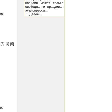
насилия может только
свободная и правдивая
аудиопресса...
ов
Далее...
[3]
[4]
[5]
ов