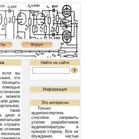
са
Найти на сайте
, если вы
зыки, что
о посещать
С помощью
Информация
тических
вы можете
себя дома.
Это интересно
тепьяно,
Только
; такие
аудиоэкспертиза
а, джаз и
способна направить
нтальная
0MKIII: 300B, 2х9 Вт
Ламповый усилитель XD8502AIII: 300B, 2х9 Вт
Предварительный ламповый усили
усилия разработчиков
те слушать
аудиоаппаратуры в
не отличим
нужную сторону. Все их
есколько
блуждания, частые
тановится