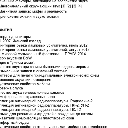
Внешние факторы, влияющие на восприятие звука
Многоканальный окружающий звук [1]
[2]
[3]
[4]
Магнитная запись: мифы и реальность
рия схемотехники и звукотехники
бытия
ккорды для гитары
I 2007. Женский взгляд.
ониторинг рынка ламповых усилителей, июль 2012.
ониторинг рынка ламповых усилителей, август 2012.
-й Мировой музыкальный фестиваль - ПРАГА 2014.
бзор акустики B&W.
удио в "умном доме".
ачество звука при записи бытовыми видеокамерами.
узыкальные записи и облачный хостинг
лоттеры для печати принципиальных электрических схем
зменение акустики помещения
кустические свойства мебели
роверка слуха
ачество звука телевизионных каналов
емпфирование отраженных волн
оллекция антикварной радиоаппаратуры. Радиолина-2
оллекция антикварной радиоаппаратуры. ПЛ-2, УН-2
оллекция антикварной радиоаппаратуры. ПКЛ-2
узыка для развития и игр детей с рождения до школы
оказатели шумоизоляции пластиковых окон
омфортный отдых
кустические свойства аксессуаров для мобильных телефонов