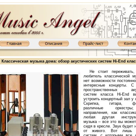
Классическая музыка дома: обзор акустических систем Hi-End клас
Не стоит переживать
любитель классической му
нет возможности постоянн
интересные концерты. 
пространственных акус
систем класса Hi-End 
устроить концертный зал у 
Скрипка, гитара, фор
различные оркестры
направления, как классик
любая другая инструме
 XD800MKIII: KT88, 2х65 Вт
Ламповый усилитель XD845MKIII: 845, 2х20 Вт
Ламповый усилитель XD85
музыка – все это вы може
сидя в кресле. Звук будет 
от живого. Вот лишь н
систем, с которыми все с