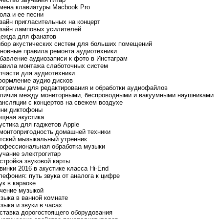
амена клавиатуры Macbook Pro
ола и ее песни
изайн пригласительных на концерт
изайн ламповых усилителей
дежда для фанатов
ыбор акустических систем для больших помещений
сновные правила ремонта аудиотехники
обавление аудиозаписи к фото в Инстаграм
равила монтажа слаботочных систем
апчасти для аудиотехники
формление аудио дисков
рограммы для редактирования и обработки аудиофайлов
тличия между мониторными, беспроводными и вакуумными наушниками
рансляции с концертов на свежем воздухе
ини диктофоны
ощная акустика
кустика для гаджетов Apple
емонтопригодность домашней техники
етский мызыкальный утренник
рофессиональная обработка музыки
вучание электрогитар
астройка звуковой карты
винки 2016 в акустике класса Hi-End
елефония: путь звука от аналога к цифре
ук в караоке
ечение музыкой
узыка в ванной комнате
зыка и звуки в часах
оставка дорогостоящего оборудования