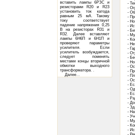
вставить лампы 6РЗС и
- Т
резисторами R20 и R23
- О
установить ток катода
- О
равным 25 мА. Такому
- П
току соответствует
- Н
падение напряжения 0,25
- И
В на резисторах R31 и
- Б
R32. Далее вставляют
- М
лампы 6Н6П и 6Н1П и
- К
проверяют параметры
- Не
усилителя. Если
- Г
усилитель возбуждается,
- О
следует поменять
- Б
местами концы вторичной
- Н
обмотки выходного
- О
трансформатора. .
- П
Далее...
- П
- О
- Е
- О
- Ес
- Ра
- Д
- З
- Н
- У
- М
- К
- И
- Р