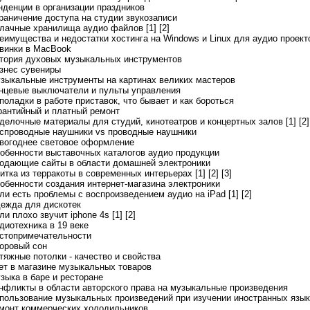
енденции в организации праздников
граничение доступа на студии звукозаписи
блачные хранилища аудио файлов [1]
[2]
реимущества и недостатки хостинга на Windows и Linux для аудио проект
овинки в MacBook
стория духовых музыкальных инструментов
изнес сувениры
узыкальные инструменты на картинах великих мастеров
онцевые выключатели и пульты управления
поладки в работе приставок, что бывает и как бороться
арантийный и платный ремонт
тделочные материалы для студий, кинотеатров и концертных залов [1]
[2]
еспроводные наушники vs проводные наушники
овогоднее световое оформление
собенности выставочных каталогов аудио продукции
родающие сайты в области домашней электроники
литка из терракоты в современных интерьерах [1]
[2]
[3]
собенности создания интернет-магазина электроники
сли есть проблемы с воспроизведением аудио на iPad [1]
[2]
дежда для дискотек
ли плохо звучит iphone 4s [1]
[2]
диотехника в 19 веке
остопримечательности
доровый сон
атяжные потолки - качество и свойства
чет в магазине музыкальных товаров
узыка в баре и ресторане
онфликты в области авторского права на музыкальные произведения
спользование музыкальных произведений при изучении иностранных язык
емонт коммерческих холодильников