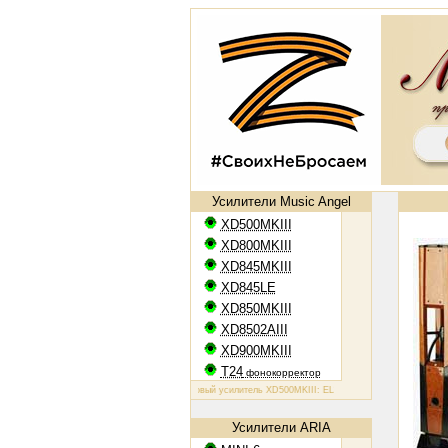
Усилители Music Angel
XD500MKIII
XD800MKIII
XD845MKIII
XD845LE
XD850MKIII
XD8502AIII
XD900MKIII
T24
фонокорректор
Ламповый усилитель XD500MKIII: EL34, 2х50 Вт
Ламповый усилитель
Усилители ARIA