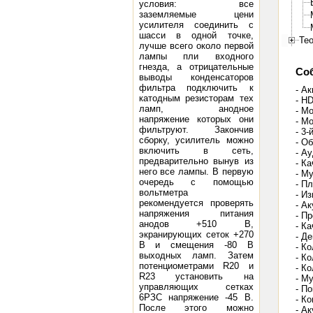
условия: все
заземляемые цени
усилителя соединить с
шасси в одной точке,
Тео
лучше всего около первой
лампы пли входного
гнезда, а отрицательные
Со
выводы конденсаторов
фильтра подключить к
- А
катодным резисторам тех
- HD
ламп, анодное
- М
напряжение которых они
- М
фильтруют. Закончив
- 3
сборку, усилитель можно
- О
включить в сеть,
- А
предварительно вынув из
- К
него все лампы. В первую
- М
очередь с помощью
- П
вольтметра
- И
рекомендуется проверять
- А
напряжения питания
- П
анодов +510 В,
- К
экранирующих сеток +270
- Д
В и смещения -80 В
- К
выходных ламп. Затем
- К
потенциометрами R20 и
- К
R23 установить на
- М
управляющих сетках
- П
6РЗС напряжение -45 В.
- К
После этого можно
- А