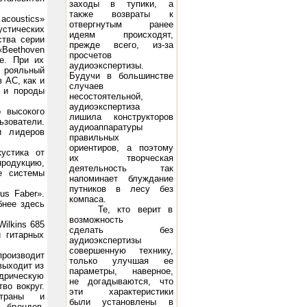
заходы в тупики, а
также возвраты к
oustics»
отвергнутым ранее
стических
идеям происходят,
ства серии
прежде всего, из-за
«Beethoven
просчетов
ие. При их
аудиоэкспертизы.
й рояльный
2х10 Вт
Будучи в большинстве
 АС, как и
случаев
о и породы
несостоятельной,
аудиоэкспертиза
 высокого
лишила конструкторов
зователи.
аудиоаппаратуры
и лидеров
правильных
ориентиров, а поэтому
устика от
их творческая
родукцию,
деятельность так
е системы
напоминает блуждание
путников в лесу без
us Faber».
компаса.
бнее здесь
Те, кто верит в
возможность
ilkins 685
сделать без
 гитарных
аудиоэкспертизы
совершенную технику,
производит
только улучшая ее
выходит из
параметры, наверное,
ндрическую
не догадываются, что
во вокруг.
эти характеристики
страны и
тема Music Angel TK-10: 10 - 250 Вт, 45 Гц - 22 кГц, 8 Ом, 97 дБ/Вт/м
Акустическая система DIVA 5.2: 1
были установлены в
брендов.