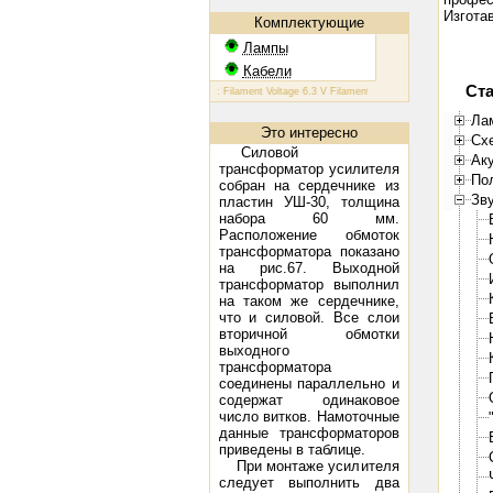
Изгота
Комплектующие
Лампы
Кабели
Ста
КТ 88: Filament Voltage 6.3 V Filament Current 1.6 A Plate Voltage (m
Ла
Это интересно
Сх
Силовой
Ак
трансформатор усилителя
Пол
собран на сердечнике из
Зв
пластин УШ-30, толщина
набора 60 мм.
Расположение обмоток
трансформатора показано
на рис.67. Выходной
трансформатор выполнил
на таком же сердечнике,
что и силовой. Все слои
вторичной обмотки
выходного
трансформатора
соединены параллельно и
содержат одинаковое
число витков. Намоточные
данные трансформаторов
приведены в таблице.
При монтаже усилителя
следует выполнить два