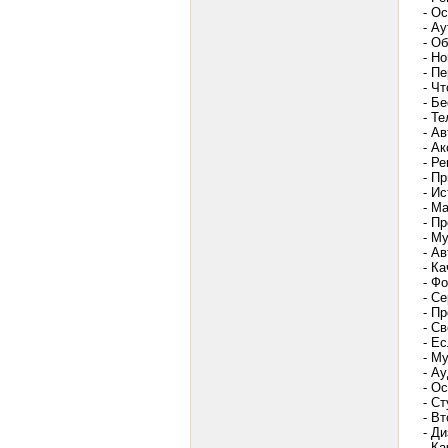
- О
- А
- О
- Н
- П
- Ч
- Б
- Т
- Ав
- А
- Р
- П
- И
- М
- П
- М
- А
- К
- Ф
- С
- П
- С
- Е
- М
- А
- О
- С
- В
- Д
- Ка