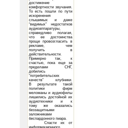
достижение
комфортности звучания.
То есть пошли по пути
искоренения
слышимых и даже
“видимых” недостатков
аудиоаппаратуры,
справедливо полагая,
что ее достоинства
проще провозгласить в
рекламе, чем
получить в
действительности.
Примерно так, к
счастью, пока еще за
пределами СНГ,
добились
“потребительских
качеств” клубники.
В результате такой
политики фирм
меломаны и аудиофилы
лишились достойной их
аудиотехники и к
тому же оказались
беззащитными
заложниками
беспардонного пиара.
Спасти их от
информационного