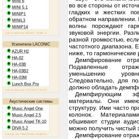
MINI 6
во все стороны от источ
MINI 5.1
гладких и жестких по
MINIP1
обратном направлении. 
MINIL3
волны порождают гар
MINIP14
звуковой энергии. Раз
ый усилитель MINI 6: KT88, 2х60 Вт
Ламповый усилитель MINIP1: 6AQ5, 2х10 Вт
Ламповый усилитель 
разной громкостью, есл
Усилители LACONIC
частотного диапазона. 
AZUR H2
ниже, то гармонические 
HA-02
Демпфирование отр
HA-03B
Подавленные отра
HA-03B2
уменьшению уровн
HA-03M
Следовательно, для по
Lunch Box Pro
должно обладать демпф
ые усилители LACONIC HA-02,03B/B2/M: 6N6P, 2х1,2 Вт на 300 Ом
Демпфирующим эф
материалы. Они имею
Акустические системы
структуру. Ими часто п
Music Angel One
колонок. Материал
Music Angel 2.5
обшивают студии аудио
Music Angel TK-10
можно получить чистый з
DIVA 5.2
Демпфирование отраж
ческая система Music Angel One: 20 - 100 Вт, 38 Гц - 30 кГц, 86 Дб/Вт/м
Акустическая система Music Ange