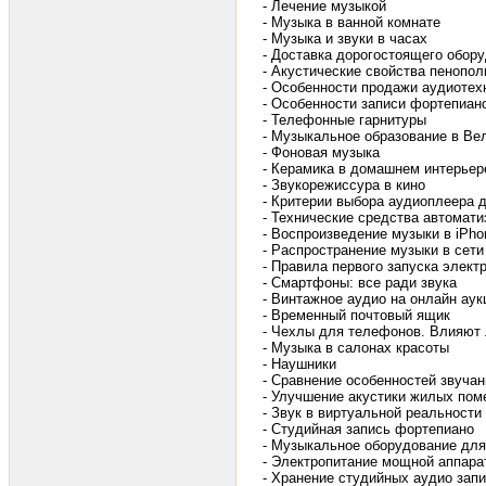
- Лечение музыкой
- Музыка в ванной комнате
- Музыка и звуки в часах
- Доставка дорогостоящего обор
- Акустические свойства пенопо
- Особенности продажи аудиотех
- Особенности записи фортепиан
- Телефонные гарнитуры
- Музыкальное образование в Ве
- Фоновая музыка
- Керамика в домашнем интерьер
- Звукорежиссура в кино
- Критерии выбора аудиоплеера 
- Технические средства автоматиз
- Воспроизведение музыки в iPhon
- Распространение музыки в сети
- Правила первого запуска элект
- Смартфоны: все ради звука
- Винтажное аудио на онлайн аук
- Временный почтовый ящик
- Чехлы для телефонов. Влияют 
- Музыка в салонах красоты
- Наушники
- Сравнение особенностей звуча
- Улучшение акустики жилых пом
- Звук в виртуальной реальности
- Студийная запись фортепиано
- Музыкальное оборудование для
- Электропитание мощной аппара
- Хранение студийных аудио зап