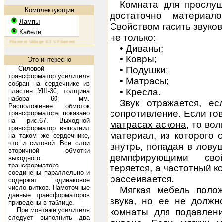
Комната для прослу
Комплектующие
достаточно материал
Лампы
Свойством гасить звуко
Кабели
не только:
 Filament Voltage 6.3 V Filament Current 1.6 A Plate Voltage (max) 800 V Plate Current (max) 230 mA Plate
• Диваны;
• Ковры;
Это интересно
Силовой
• Подушки;
трансформатор усилителя
• Матрасы;
собран на сердечнике из
• Кресла.
пластин УШ-30, толщина
набора 60 мм.
Звук отражается, ес
Расположение обмоток
сопротивление. Если гов
трансформатора показано
на рис.67. Выходной
матрасах аскона
, то во
трансформатор выполнил
материал, из которого о
на таком же сердечнике,
что и силовой. Все слои
внутрь, попадая в лову
вторичной обмотки
демпфирующими свой
выходного
трансформатора
теряется, а частотный 
соединены параллельно и
рассеивается.
содержат одинаковое
число витков. Намоточные
Мягкая мебель полож
данные трансформаторов
звука, но ее не должн
приведены в таблице.
При монтаже усилителя
комнаты для подавлени
следует выполнить два