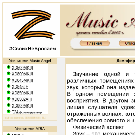
Усилители Music Angel
Демпфир
XD500MKIII
Звучание одной и 
XD800MKIII
различных помещениях 
XD845MKIII
звук, который она изда
XD845LE
XD850MKIII
В одном помещении з
XD8502AIII
восприятия. В другом з
XD900MKIII
лишая слушателя удово
T24
фонокорректор
отраженных волнах, ко
ый усилитель XD500MKIII: EL34, 2х50 Вт
Ламповый усилитель XD800MKIII: KT88, 2х65 Вт
Ламповый ус
обеспечения ровного и ч
Физический аспект
Усилители ARIA
Звук – это механичес