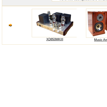
XD850MKIII
Music An