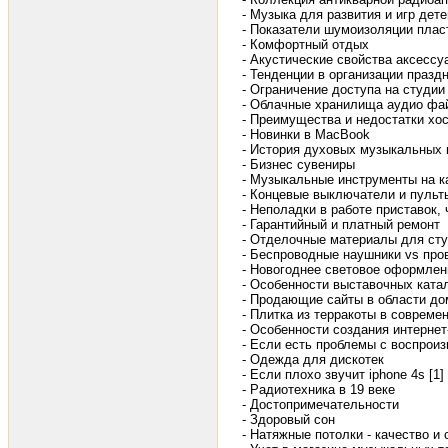
- Музыка для развития и игр дет
- Показатели шумоизоляции плас
- Комфортный отдых
- Акустические свойства аксесс
- Тенденции в организации празд
- Ограничение доступа на студии
- Облачные хранилища аудио фай
- Преимущества и недостатки хос
- Новинки в MacBook
- История духовых музыкальных 
- Бизнес сувениры
- Музыкальные инструменты на к
- Концевые выключатели и пульт
- Неполадки в работе приставок, 
- Гарантийный и платный ремонт
- Отделочные материалы для студ
- Беспроводные наушники vs про
- Новогоднее световое оформлен
- Особенности выставочных ката
- Продающие сайты в области до
- Плитка из терракоты в совреме
- Особенности создания интернет
- Если есть проблемы с воспроиз
- Одежда для дискотек
- Если плохо звучит iphone 4s [1]
- Радиотехника в 19 веке
- Достопримечательности
- Здоровый сон
- Натяжные потолки - качество и 