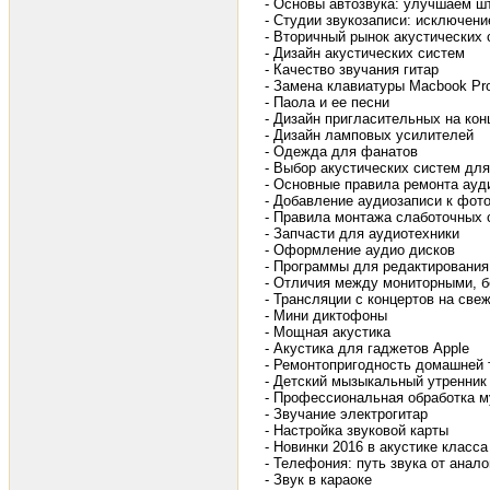
- Основы автозвука: улучшаем ш
- Студии звукозаписи: исключени
- Вторичный рынок акустических
- Дизайн акустических систем
- Качество звучания гитар
- Замена клавиатуры Macbook Pr
- Паола и ее песни
- Дизайн пригласительных на кон
- Дизайн ламповых усилителей
- Одежда для фанатов
- Выбор акустических систем дл
- Основные правила ремонта ауд
- Добавление аудиозаписи к фот
- Правила монтажа слаботочных 
- Запчасти для аудиотехники
- Оформление аудио дисков
- Программы для редактирования
- Отличия между мониторными, 
- Трансляции с концертов на све
- Мини диктофоны
- Мощная акустика
- Акустика для гаджетов Apple
- Ремонтопригодность домашней 
- Детский мызыкальный утренник
- Профессиональная обработка м
- Звучание электрогитар
- Настройка звуковой карты
- Новинки 2016 в акустике класса
- Телефония: путь звука от анало
- Звук в караоке