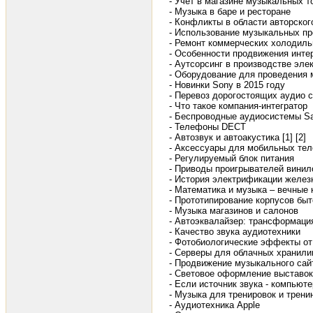
- Учет в магазине музыкальных т
- Музыка в баре и ресторане
- Конфликты в области авторско
- Использование музыкальных пр
- Ремонт коммерческих холодиль
- Особенности продвижения инте
- Аутсорсинг в производстве эле
- Оборудование для проведения
- Новинки Sony в 2015 году
- Перевоз дорогостоящих аудио 
- Что такое компания-интегратор
- Беспроводные аудиосистемы S
- Телефоны DECT
- Автозвук и автоакустика [1]
[2]
- Аксессуары для мобильных те
- Регулируемый блок питания
- Приводы проигрывателей винил
- История электрификации желез
- Математика и музыка – вечные 
- Прототипирование корпусов быт
- Музыка магазинов и салонов
- Автоэквалайзер: трансформаци
- Качество звука аудиотехники
- Фотобиологические эффекты от
- Серверы для облачных хранил
- Продвижение музыкального сай
- Световое оформление выставок
- Если источник звука - компьюте
- Музыка для тренировок и трени
- Аудиотехника Apple