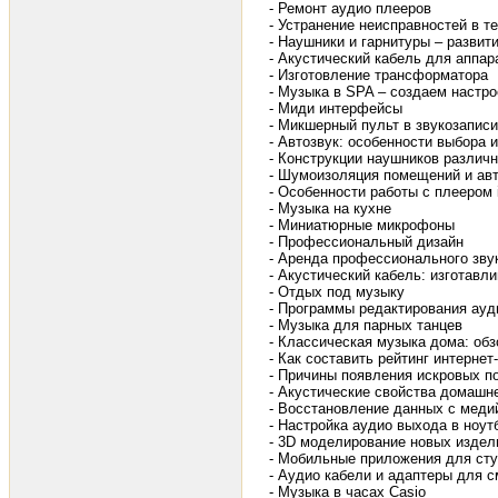
- Ремонт аудио плееров
- Устранение неисправностей в т
- Наушники и гарнитуры – развит
- Акустический кабель для аппар
- Изготовление трансформатора
- Музыка в SPA – создаем настр
- Миди интерфейсы
- Микшерный пульт в звукозаписи
- Автозвук: особенности выбора 
- Конструкции наушников различ
- Шумоизоляция помещений и ав
- Особенности работы с плеером 
- Музыка на кухне
- Миниатюрные микрофоны
- Профессиональный дизайн
- Аренда профессионального зву
- Акустический кабель: изготавл
- Отдых под музыку
- Программы редактирования ау
- Музыка для парных танцев
- Классическая музыка дома: обз
- Как составить рейтинг интерне
- Причины появления искровых п
- Акустические свойства домашн
- Восстановление данных с меди
- Настройка аудио выхода в ноутб
- 3D моделирование новых издел
- Мобильные приложения для сту
- Аудио кабели и адаптеры для 
- Музыка в часах Casio