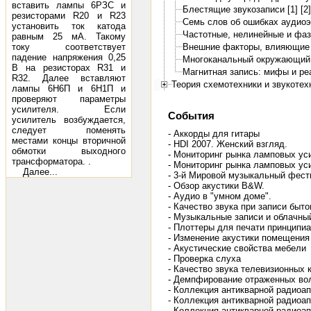
вставить лампы 6РЗС и
Блестящие звукозаписи [1]
[2]
резисторами R20 и R23
Семь слов об ошибках аудио
установить ток катода
Частотные, нелинейные и фа
равным 25 мА. Такому
току соответствует
Внешние факторы, влияющие 
падение напряжения 0,25
Многоканальный окружающий 
В на резисторах R31 и
Магнитная запись: мифы и ре
R32. Далее вставляют
Теория схемотехники и звукотех
лампы 6Н6П и 6Н1П и
проверяют параметры
усилителя. Если
События
усилитель возбуждается,
следует поменять
- Аккорды для гитары
местами концы вторичной
- HDI 2007. Женский взгляд.
обмотки выходного
- Мониторинг рынка ламповых ус
трансформатора. .
- Мониторинг рынка ламповых уси
Далее...
- 3-й Мировой музыкальный фест
- Обзор акустики B&W.
- Аудио в "умном доме".
- Качество звука при записи бы
- Музыкальные записи и облачны
- Плоттеры для печати принципи
- Изменение акустики помещения
- Акустические свойства мебели
- Проверка слуха
- Качество звука телевизионных 
- Демпфирование отраженных во
- Коллекция антикварной радиоа
- Коллекция антикварной радиоап
- Коллекция антикварной радиоа