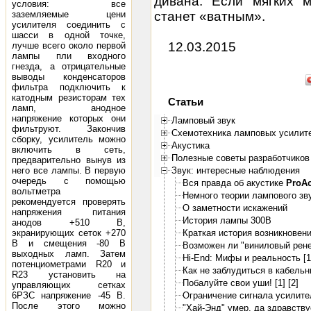
дивана. Если мягких м
условия: все
заземляемые цени
станет «ватным».
усилителя соединить с
шасси в одной точке,
12.03.2015
лучше всего около первой
лампы пли входного
гнезда, а отрицательные
выводы конденсаторов
фильтра подключить к
катодным резисторам тех
Статьи
ламп, анодное
напряжение которых они
Ламповый звук
фильтруют. Закончив
Схемотехника ламповых усилит
сборку, усилитель можно
Акустика
включить в сеть,
Полезные советы разработчиков
предварительно вынув из
него все лампы. В первую
Звук: интересные наблюдения
очередь с помощью
Вся правда об акустике
ProA
вольтметра
Немного теории лампового зв
рекомендуется проверять
О заметности искажений
напряжения питания
История лампы 300B
анодов +510 В,
экранирующих сеток +270
Краткая история возникновени
В и смещения -80 В
Возможен ли "виниловый рене
выходных ламп. Затем
Hi-End: Мифы и реальность [1
потенциометрами R20 и
Как не заблудиться в кабель
R23 установить на
Побалуйте свои уши! [1]
[2]
управляющих сетках
6РЗС напряжение -45 В.
Ограничение сигнала усилите
После этого можно
"Хай-Энд" умер, да здравствуе