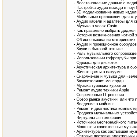
- Восстановление данных с меди
- Настройка аудио выхода в ноутб
- 3D моделирование новых издел
- Мобильные приложения для сту
- Аудио кабели и адаптеры для 
- Музыка в часах Casio
- Как правильно выбрать диджея
- История возникновения нотной 
- Об использовании материнских
- Аудио и проекционное оборудо
- Звуки в бытовой технике
- Роль музыкального сопровожде
- Использовании гофротрубы при
- Одежда для дискотек
- Акустическая архитектура и о
- Живые цветы в вакууме
- Снаряжение и музыка для «зел
- Звукоизоляция мансарды
- Музыка турецких курортов
- Ремонт аудио техники Apple
- Современные IT решения
- Обзор рынка акустики, или чт
- Введение в майнинг
- Ремонт и диагностика компьюте
- Продажа музыкальных устройст
- Виртуальная телефония
- Источники бесперебойного пита
- Мощные и качественные музыка
- Архитектура как застывшая муз
- Оптовые поставки электроники