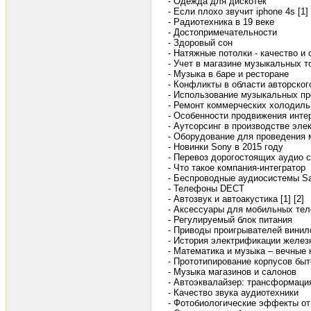
- Одежда для дискотек
- Если плохо звучит iphone 4s [1]
- Радиотехника в 19 веке
- Достопримечательности
- Здоровый сон
- Натяжные потолки - качество и 
- Учет в магазине музыкальных т
- Музыка в баре и ресторане
- Конфликты в области авторско
- Использование музыкальных пр
- Ремонт коммерческих холодиль
- Особенности продвижения инте
- Аутсорсинг в производстве эле
- Оборудование для проведения
- Новинки Sony в 2015 году
- Перевоз дорогостоящих аудио 
- Что такое компания-интегратор
- Беспроводные аудиосистемы S
- Телефоны DECT
- Автозвук и автоакустика [1]
[2]
- Аксессуары для мобильных те
- Регулируемый блок питания
- Приводы проигрывателей винил
- История электрификации желез
- Математика и музыка – вечные 
- Прототипирование корпусов быт
- Музыка магазинов и салонов
- Автоэквалайзер: трансформаци
- Качество звука аудиотехники
- Фотобиологические эффекты от