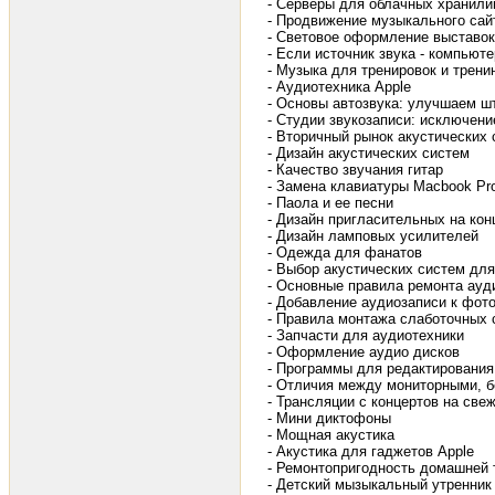
- Серверы для облачных хранил
- Продвижение музыкального сай
- Световое оформление выставок
- Если источник звука - компьюте
- Музыка для тренировок и трени
- Аудиотехника Apple
- Основы автозвука: улучшаем ш
- Студии звукозаписи: исключени
- Вторичный рынок акустических
- Дизайн акустических систем
- Качество звучания гитар
- Замена клавиатуры Macbook Pr
- Паола и ее песни
- Дизайн пригласительных на кон
- Дизайн ламповых усилителей
- Одежда для фанатов
- Выбор акустических систем дл
- Основные правила ремонта ауд
- Добавление аудиозаписи к фот
- Правила монтажа слаботочных 
- Запчасти для аудиотехники
- Оформление аудио дисков
- Программы для редактирования
- Отличия между мониторными, 
- Трансляции с концертов на све
- Мини диктофоны
- Мощная акустика
- Акустика для гаджетов Apple
- Ремонтопригодность домашней 
- Детский мызыкальный утренник