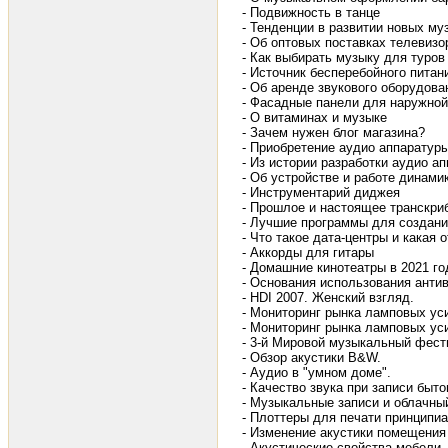
- Подвижность в танце
- Тенденции в развитии новых м
- Об оптовых поставках телевизо
- Как выбирать музыку для туров
- Источник бесперебойного пита
- Об аренде звукового оборудова
- Фасадные панели для наружной
- О витаминах и музыке
- Зачем нужен блог магазина?
- Приобретение аудио аппаратур
- Из истории разработки аудио а
- Об устройстве и работе динами
- Инструментарий диджея
- Прошлое и настоящее транскри
- Лучшие программы для создани
- Что такое дата-центры и какая 
- Аккорды для гитары
- Домашние кинотеатры в 2021 го
- Основания использования ант
- HDI 2007. Женский взгляд.
- Мониторинг рынка ламповых ус
- Мониторинг рынка ламповых уси
- 3-й Мировой музыкальный фест
- Обзор акустики B&W.
- Аудио в "умном доме".
- Качество звука при записи бы
- Музыкальные записи и облачны
- Плоттеры для печати принципи
- Изменение акустики помещения
- Акустические свойства мебели