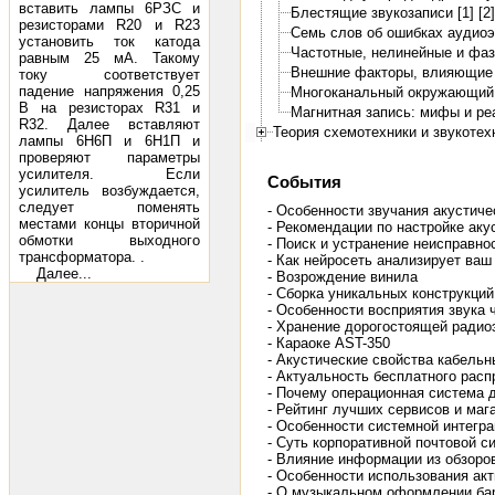
вставить лампы 6РЗС и
Блестящие звукозаписи [1]
[2]
резисторами R20 и R23
Семь слов об ошибках аудио
установить ток катода
Частотные, нелинейные и фа
равным 25 мА. Такому
Внешние факторы, влияющие 
току соответствует
падение напряжения 0,25
Многоканальный окружающий 
В на резисторах R31 и
Магнитная запись: мифы и ре
R32. Далее вставляют
Теория схемотехники и звукотех
лампы 6Н6П и 6Н1П и
проверяют параметры
усилителя. Если
События
усилитель возбуждается,
следует поменять
- Особенности звучания акустиче
местами концы вторичной
- Рекомендации по настройке аку
обмотки выходного
- Поиск и устранение неисправно
трансформатора. .
- Как нейросеть анализирует ваш
Далее...
- Возрождение винила
- Сборка уникальных конструкций
- Особенности восприятия звука
- Хранение дорогостоящей радио
- Караоке AST-350
- Акустические свойства кабель
- Актуальность бесплатного рас
- Почему операционная система 
- Рейтинг лучших сервисов и ма
- Особенности системной интегра
- Суть корпоративной почтовой с
- Влияние информации из обзоро
- Особенности использования ак
- О музыкальном оформлении ба