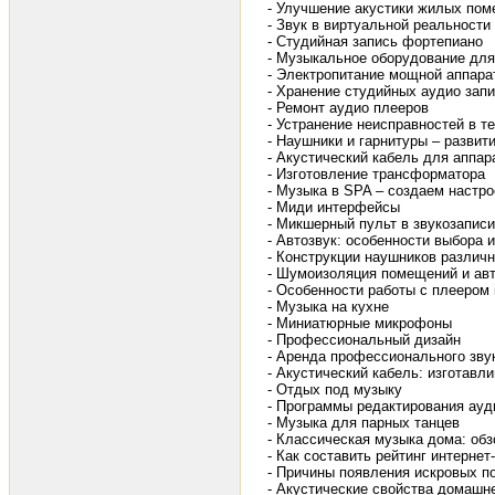
- Улучшение акустики жилых пом
- Звук в виртуальной реальности
- Студийная запись фортепиано
- Музыкальное оборудование для
- Электропитание мощной аппара
- Хранение студийных аудио зап
- Ремонт аудио плееров
- Устранение неисправностей в т
- Наушники и гарнитуры – развит
- Акустический кабель для аппар
- Изготовление трансформатора
- Музыка в SPA – создаем настр
- Миди интерфейсы
- Микшерный пульт в звукозаписи
- Автозвук: особенности выбора 
- Конструкции наушников различ
- Шумоизоляция помещений и ав
- Особенности работы с плеером 
- Музыка на кухне
- Миниатюрные микрофоны
- Профессиональный дизайн
- Аренда профессионального зву
- Акустический кабель: изготавл
- Отдых под музыку
- Программы редактирования ау
- Музыка для парных танцев
- Классическая музыка дома: обз
- Как составить рейтинг интерне
- Причины появления искровых п
- Акустические свойства домашн