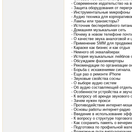
- Современное издательство на 
- Защита оборудования от перегр
- Инструментальные микрофоны
- Аудио техника для корпоративо
- Лампы или транзисторы?
- Источник бесперебойного питан
- Домашняя музыкальная сеть
- Почему в новом телефоне почт
- О качестве звука аналоговой и
- Применение SMM для продвижен
- Караоке как бизнес и как отдых
- Немного об эквалайзерах
- История музыкальных лейблов 
- Обсуждаем фазоинверторы
- Рекомендации по организации о
- Борьба с искажениями сигнала.
- Еще раз о ремонте iPhone
- Звуковые свойства сосны
- О выборе аудио систем
- Об аудио составляющей отдел
- Особенности устройства и зву
- К вопросу об аренде звукового
- Зачем нужен прокси
- Противодействие интернет-мош
- Основы работы интернет-радио
- Введение в использование эфф
- К вопросу о структуре торгово
- Как сохранить память о вечери
- Подготовка по профильной мат
- Возможные пути виртуализации