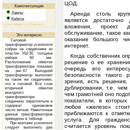
ЦОД.
Комплектующие
Лампы
Аренда столь круп
Кабели
является достаточно 
ament Voltage 6.3 V Filament Current 1.6 A Plate Voltage (max) 800 V Plate Current (max) 230 mA Plate Di
вложения, проект д
обслуживание, такое ка
Это интересно
оказание большого чи
Силовой
трансформатор усилителя
интернет.
собран на сердечнике из
пластин УШ-30, толщина
Когда собственник о
набора 60 мм.
решение о ее хранени
Расположение обмоток
трансформатора показано
очередь его интерес
на рис.67. Выходной
безопасности такого 
трансформатор выполнил
на таком же сердечнике,
зрения, есть решения,
что и силовой. Все слои
дублировании, т.е. че
вторичной обмотки
выходного
чем грамотней оно подо
трансформатора
показатели, в которых
соединены параллельно и
содержат одинаковое
любое «железо» стои
число витков. Намоточные
приближаются к отметк
данные трансформаторов
приведены в таблице.
услуга. Для граждан
При монтаже усилителя
считается уровень по
следует выполнить два