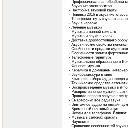
- Профессиональная обработка м
- Звучание электрогитар
- Настройка звуковой карты
- Новинки 2016 в акустике класса
- Телефония: путь звука от анало
- Звук в караоке
- Лечение музыкой
- Музыка в ванной комнате
- Музыка и звуки в часах
- Доставка дорогостоящего обор
- Акустические свойства пенопо
- Особенности продажи аудиотех
- Особенности записи фортепиан
- Телефонные гарнитуры
- Музыкальное образование в Ве
- Фоновая музыка
- Керамика в домашнем интерьер
- Звукорежиссура в кино
- Критерии выбора аудиоплеера 
- Технические средства автоматиз
- Воспроизведение музыки в iPhon
- Распространение музыки в сети
- Правила первого запуска элект
- Смартфоны: все ради звука
- Винтажное аудио на онлайн аук
- Временный почтовый ящик
- Чехлы для телефонов. Влияют 
- Музыка в салонах красоты
- Наушники
- Сравнение особенностей звуча