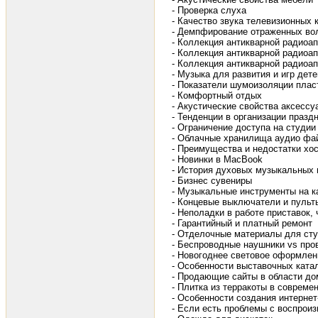
- Проверка слуха
- Качество звука телевизионных 
- Демпфирование отраженных во
- Коллекция антикварной радиоа
- Коллекция антикварной радиоап
- Коллекция антикварной радиоа
- Музыка для развития и игр дет
- Показатели шумоизоляции плас
- Комфортный отдых
- Акустические свойства аксесс
- Тенденции в организации празд
- Ограничение доступа на студии
- Облачные хранилища аудио фай
- Преимущества и недостатки хос
- Новинки в MacBook
- История духовых музыкальных 
- Бизнес сувениры
- Музыкальные инструменты на к
- Концевые выключатели и пульт
- Неполадки в работе приставок, 
- Гарантийный и платный ремонт
- Отделочные материалы для студ
- Беспроводные наушники vs про
- Новогоднее световое оформлен
- Особенности выставочных ката
- Продающие сайты в области до
- Плитка из терракоты в совреме
- Особенности создания интернет
- Если есть проблемы с воспроиз