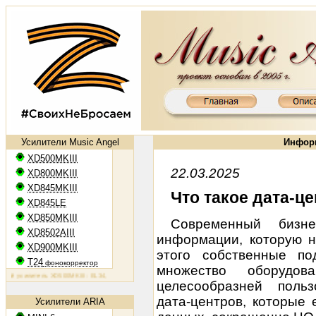
Усилители Music Angel
Инфор
XD500MKIII
22.03.2025
XD800MKIII
XD845MKIII
Что такое дата-це
XD845LE
XD850MKIII
Современный бизн
XD8502AIII
информации, которую н
XD900MKIII
этого собственные по
T24
фонокорректор
множество оборудов
усилитель XD500MKIII: EL34, 2х50 Вт
Ламповый усилитель XD800MKIII: KT88, 2х65 Вт
Ламповый усили
целесообразней поль
дата-центров, которые
Усилители ARIA