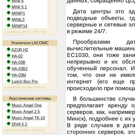
данных, сокращенно ЦО
MINI 6
MINI 5.1
Дата центры это зд
MINIP1
подводные объекты, г
MINIL3
серверные и сетевые э
MINIP14
в режиме 24/7.
усилитель MINI 6: KT88, 2х60 Вт
Ламповый усилитель MINIP1: 6AQ5, 2х10 Вт
Ламповый усилитель MIN
Прообразами да
Усилители LACONIC
вычислительные машины 
AZUR H2
ЕС1030, они тоже зани
HA-02
непрерывно и их обсл
HA-03B
обученный персонал. 
HA-03B2
том, что они не име
HA-03M
интернет (его еще п
Lunch Box Pro
происходило при помощи
усилители LACONIC HA-02,03B/B2/M: 6N6P, 2х1,2 Вт на 300 Ом
В большинстве случа
Акустические системы
предполагает аренду о
Music Angel One
серверов, как, например
Music Angel 2.5
Минск), подробнее с их
Music Angel TK-10
DIVA 5.2
В ряде случаев в дата
ая система Music Angel One: 20 - 100 Вт, 38 Гц - 30 кГц, 86 Дб/Вт/м
Акустическая система Music Angel 2.
сторонних серверов, э