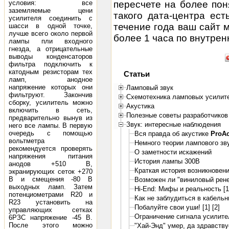
пересчете на более пон
условия: все
заземляемые цени
такого дата-центра ест
усилителя соединить с
течение года ваш сайт 
шасси в одной точке,
лучше всего около первой
более 1 часа по внутрен
лампы пли входного
гнезда, а отрицательные
выводы конденсаторов
фильтра подключить к
катодным резисторам тех
Статьи
ламп, анодное
напряжение которых они
Ламповый звук
фильтруют. Закончив
Схемотехника ламповых усилит
сборку, усилитель можно
Акустика
включить в сеть,
Полезные советы разработчиков
предварительно вынув из
Звук: интересные наблюдения
него все лампы. В первую
очередь с помощью
Вся правда об акустике
ProA
вольтметра
Немного теории лампового зв
рекомендуется проверять
О заметности искажений
напряжения питания
История лампы 300B
анодов +510 В,
Краткая история возникновени
экранирующих сеток +270
В и смещения -80 В
Возможен ли "виниловый рене
выходных ламп. Затем
Hi-End: Мифы и реальность [1
потенциометрами R20 и
Как не заблудиться в кабель
R23 установить на
Побалуйте свои уши! [1]
[2]
управляющих сетках
Ограничение сигнала усилите
6РЗС напряжение -45 В.
После этого можно
"Хай-Энд" умер, да здравствуе