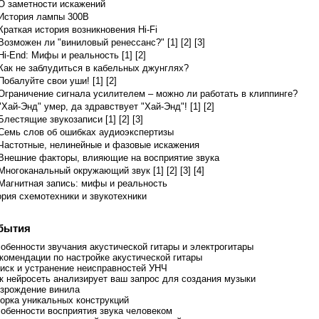
О заметности искажений
История лампы 300B
Краткая история возникновения Hi-Fi
Возможен ли "виниловый ренессанс?" [1]
[2]
[3]
Hi-End: Мифы и реальность [1]
[2]
Как не заблудиться в кабельных джунглях?
Побалуйте свои уши! [1]
[2]
Ограничение сигнала усилителем – можно ли работать в клиппинге?
"Хай-Энд" умер, да здравствует "Хай-Энд"! [1]
[2]
Блестящие звукозаписи [1]
[2]
[3]
Семь слов об ошибках аудиоэкспертизы
Частотные, нелинейные и фазовые искажения
Внешние факторы, влияющие на восприятие звука
Многоканальный окружающий звук [1]
[2]
[3]
[4]
Магнитная запись: мифы и реальность
ория схемотехники и звукотехники
бытия
собенности звучания акустической гитары и электрогитары
екомендации по настройке акустической гитары
оиск и устранение неисправностей УНЧ
ак нейросеть анализирует ваш запрос для создания музыки
озрождение винила
борка уникальных конструкций
собенности восприятия звука человеком