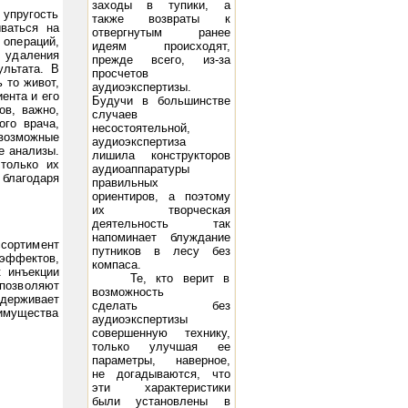
заходы в тупики, а
 упругость
также возвраты к
ваться на
отвергнутым ранее
операций,
идеям происходят,
 удаления
прежде всего, из-за
ультата. В
просчетов
 то живот,
аудиоэкспертизы.
ента и его
P14, 2х10 Вт
Будучи в большинстве
ов, важно,
случаев
ого врача,
несостоятельной,
возможные
аудиоэкспертиза
е анализы.
лишила конструкторов
только их
аудиоаппаратуры
благодаря
правильных
ориентиров, а поэтому
их творческая
деятельность так
напоминает блуждание
ортимент
путников в лесу без
 эффектов,
компаса.
к инъекции
Те, кто верит в
 позволяют
возможность
держивает
сделать без
еимущества
аудиоэкспертизы
совершенную технику,
только улучшая ее
параметры, наверное,
не догадываются, что
эти характеристики
ая система Music Angel TK-10: 10 - 250 Вт, 45 Гц - 22 кГц, 8 Ом, 97 дБ/Вт/м
Акустическая система DIVA 
были установлены в