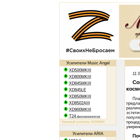
Усилители Music Angel
XD500MKIII
11.
XD800MKIII
Со
XD845MKIII
косм
XD845LE
XD850MKIII
Пла
XD8502AIII
предла
разли
XD900MKIII
эстети
T24
фонокорректор
популя
процед
Ламповый усилитель XD500MKIII: EL34, 2х50 Вт
Ламповый уси
уверен
Усилители ARIA
По