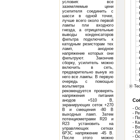
условия: все
заземляемые цени
усилителя соединить с
шасси в одной точке,
лучше всего около первой
лампы пли входного
гнезда, а отрицательные
выводы конденсаторов
фильтра подключить к
катодным резисторам тех
ламп, анодное
напряжение которых они
фильтруют. Закончив
сборку, усилитель можно
включить в сеть,
предварительно вынув из
него все лампы. В первую
очередь с помощью
вольтметра
Те
рекомендуется проверять
напряжения питания
анодов +510 В,
Со
экранирующих сеток +270
- О
В и смещения -80 В
- Р
выходных ламп. Затем
- П
потенциометрами R20 и
- К
R23 установить на
- В
управляющих сетках
- С
6РЗС напряжение -45 В.
- О
После этого можно