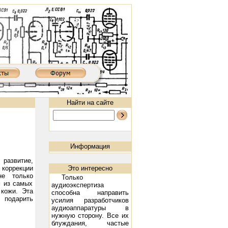
Найти на сайте
Информация
развитие,
Это интересно
коррекции
не только
Только
м из самых
аудиоэкспертиза
кожи. Эта
способна направить
 подарить
 XD850MKIII: 300B, 2х9 Вт
Ламповый усилитель XD8502AIII: 300B, 2х9 Вт
Предварительный ламповый 
усилия разработчиков
аудиоаппаратуры в
нужную сторону. Все их
блуждания, частые