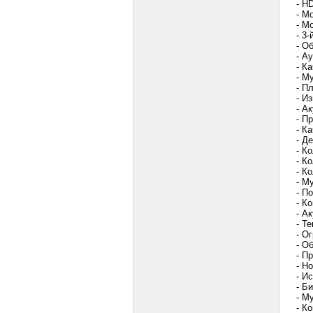
- H
- М
- М
- 3
- О
- А
- К
- М
- П
- И
- А
- П
- К
- Д
- К
- К
- К
- М
- П
- К
- А
- Т
- О
- О
- П
- Н
- И
- Б
- М
- К