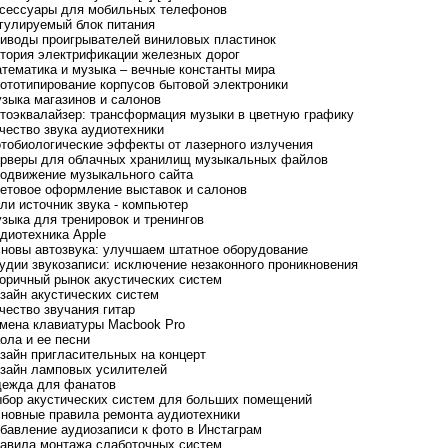
ксессуары для мобильных телефонов
егулируемый блок питания
риводы проигрывателей виниловых пластинок
стория электрификации железных дорог
атематика и музыка – вечные константы мира
рототипирование корпусов бытовой электроники
узыка магазинов и салонов
втоэквалайзер: трансформация музыки в цветную графику
ачество звука аудиотехники
отобиологические эффекты от лазерного излучения
ерверы для облачных хранилищ музыкальных файлов
родвижение музыкального сайта
ветовое оформление выставок и салонов
сли источник звука - компьютер
узыка для тренировок и тренингов
удиотехника Apple
сновы автозвука: улучшаем штатное оборудование
тудии звукозаписи: исключение незаконного проникновения
торичный рынок акустических систем
изайн акустических систем
ачество звучания гитар
амена клавиатуры Macbook Pro
аола и ее песни
изайн пригласительных на концерт
изайн ламповых усилителей
дежда для фанатов
ыбор акустических систем для больших помещений
сновные правила ремонта аудиотехники
обавление аудиозаписи к фото в Инстаграм
равила монтажа слаботочных систем