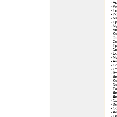
- А
- Р
- П
- И
- М
- П
- М
- А
- К
- Ф
- С
- П
- С
- Е
- М
- А
- О
- С
- В
- Д
- К
- З
- П
- Д
- Д
- О
- В
- О
- Д
- П