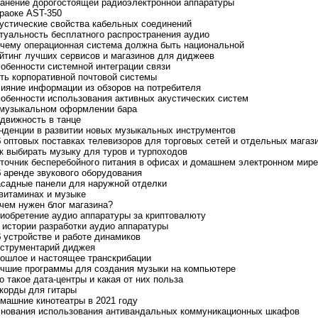
ранение дорогостоящей радиоэлектронной аппаратуры
араоке AST-350
кустические свойства кабельных соединений
ктуальность бесплатного распространения аудио
очему операционная система должна быть национальной
ейтинг лучших сервисов и магазинов для диджеев
собенности системной интеграции связи
уть корпоративной почтовой системы
лияние информации из обзоров на потребителя
собенности использования активных акустических систем
 музыкальном оформлении бара
одвижность в танце
енденции в развитии новых музыкальных инструментов
б оптовых поставках телевизоров для торговых сетей и отдельных магаз
ак выбирать музыку для туров и турпоходов
сточник бесперебойного питания в офисах и домашнем электронном мире
б аренде звукового оборудования
асадные панели для наружной отделки
 витаминах и музыке
ачем нужен блог магазина?
риобретение аудио аппаратуры за криптовалюту
з истории разработки аудио аппаратуры
б устройстве и работе динамиков
нструментарий диджея
рошлое и настоящее транскрибации
учшие программы для создания музыки на компьютере
то такое дата-центры и какая от них польза
ккорды для гитары
омашние кинотеатры в 2021 году
снования использования антивандальных коммуникационных шкафов