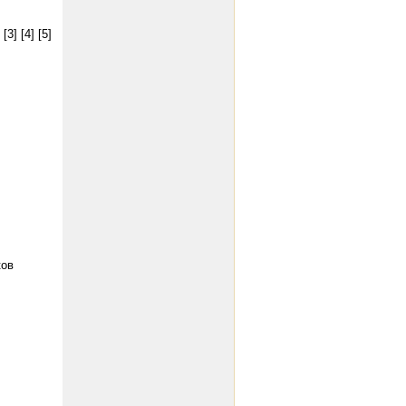
[3]
[4]
[5]
ков