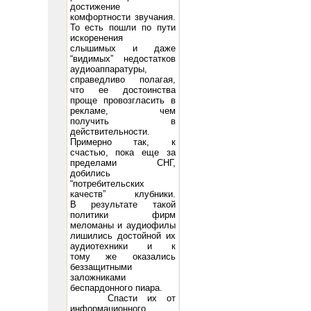
достижение
комфортности звучания.
То есть пошли по пути
искоренения
слышимых и даже
“видимых” недостатков
аудиоаппаратуры,
справедливо полагая,
что ее достоинства
проще провозгласить в
рекламе, чем
получить в
действительности.
Примерно так, к
счастью, пока еще за
пределами СНГ,
добились
“потребительских
качеств” клубники.
В результате такой
политики фирм
меломаны и аудиофилы
лишились достойной их
аудиотехники и к
тому же оказались
беззащитными
заложниками
беспардонного пиара.
Спасти их от
информационного