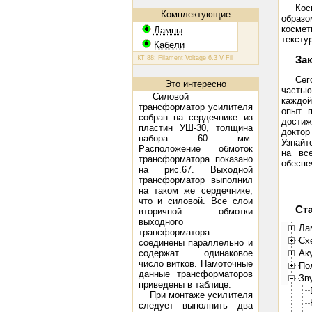
Кос
Комплектующие
образо
космет
Лампы
тексту
Кабели
За
КТ 88: Filament Voltage 6.3 V Filament Current 1.6 A Plate Volt
Сег
Это интересно
частью
Силовой
каждой
трансформатор усилителя
опыт 
собран на сердечнике из
достиж
пластин УШ-30, толщина
доктор
набора 60 мм.
Узнайт
Расположение обмоток
на вс
трансформатора показано
обеспе
на рис.67. Выходной
трансформатор выполнил
на таком же сердечнике,
что и силовой. Все слои
Ст
вторичной обмотки
выходного
Ла
трансформатора
Сх
соединены параллельно и
содержат одинаковое
Ак
число витков. Намоточные
По
данные трансформаторов
Зв
приведены в таблице.
При монтаже усилителя
следует выполнить два