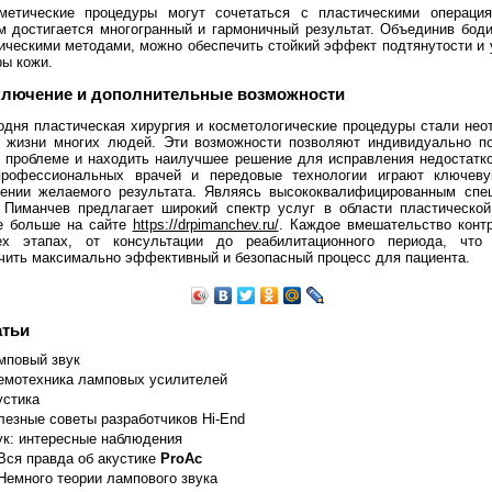
метические процедуры могут сочетаться с пластическими операция
м достигается многогранный и гармоничный результат. Объединив бод
ическими методами, можно обеспечить стойкий эффект подтянутости и
ры кожи.
ключение и дополнительные возможности
age (max) 800 V Plate Current (max) 230 mA Plate Dissipation (max) 40 W
845: D.C. Plate Voltage 1250 D.C. 
одня пластическая хирургия и косметологические процедуры стали не
 жизни многих людей. Эти возможности позволяют индивидуально п
 проблеме и находить наилучшее решение для исправления недостатк
профессиональных врачей и передовые технологии играют ключев
ении желаемого результата. Являясь высококвалифицированным спе
 Пиманчев предлагает широкий спектр услуг в области пластической
е больше на сайте
https://drpimanchev.ru/
. Каждое вмешательство конт
ех этапах, от консультации до реабилитационного периода, что 
чить максимально эффективный и безопасный процесс для пациента.
атьи
мповый звук
емотехника ламповых усилителей
устика
лезные советы разработчиков Hi-End
ук: интересные наблюдения
Вся правда об акустике
ProAc
Немного теории лампового звука