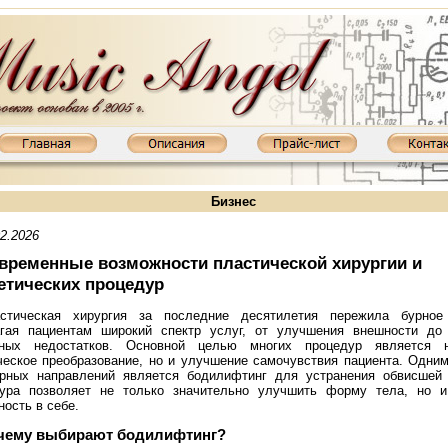
Бизнес
02.2026
временные возможности пластической хирургии и
етических процедур
стическая хирургия за последние десятилетия пережила бурное 
гая пациентам широкий спектр услуг, от улучшения внешности до 
чных недостатков. Основной целью многих процедур является 
ческое преобразование, но и улучшение самочувствия пациента. Одни
рных направлений является бодилифтинг для устранения обвисшей 
ура позволяет не только значительно улучшить форму тела, но и
литель XD800MKIII: KT88, 2х65 Вт
Ламповый усилитель XD845MKIII: 845, 2х20 Вт
Ламповый усилитель
ность в себе.
чему выбирают бодилифтинг?