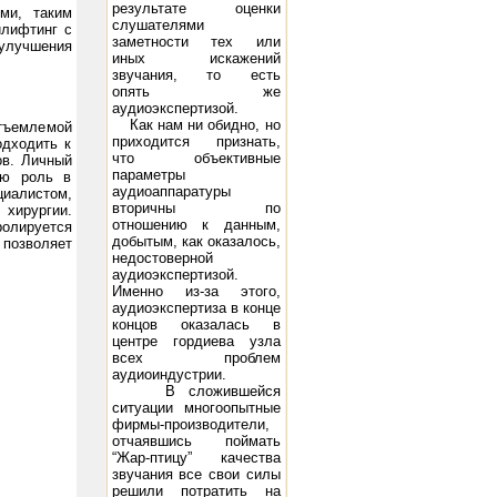
результате оценки
ми, таким
слушателями
илифтинг с
заметности тех или
 улучшения
иных искажений
звучания, то есть
опять же
Grid Voltage -98 Peak A.F. Grid Voltage 93 D.C. Plate Current (ma.) 95 Power Output (watts) 15 21
300B: F
аудиоэкспертизой.
Как нам ни обидно, но
отъемлемой
приходится признать,
одходить к
что объективные
ов. Личный
параметры
ую роль в
аудиоаппаратуры
циалистом,
вторичны по
 хирургии.
отношению к данным,
ролируется
добытым, как оказалось,
позволяет
недостоверной
аудиоэкспертизой.
Именно из-за этого,
аудиоэкспертиза в конце
концов оказалась в
центре гордиева узла
всех проблем
аудиоиндустрии.
В сложившейся
ситуации многоопытные
фирмы-производители,
отчаявшись поймать
“Жар-птицу” качества
звучания все свои силы
решили потратить на