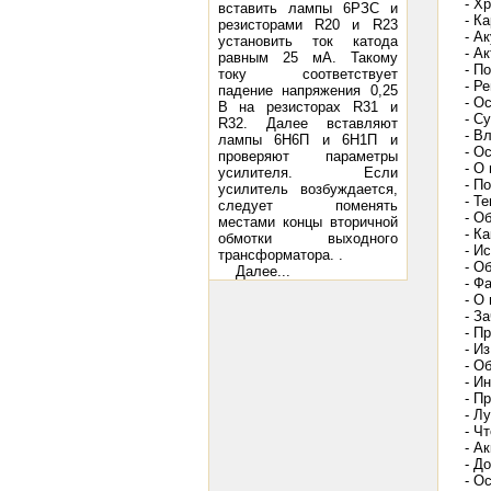
- Х
вставить лампы 6РЗС и
- К
резисторами R20 и R23
- А
установить ток катода
- А
равным 25 мА. Такому
- П
току соответствует
- Р
падение напряжения 0,25
- О
В на резисторах R31 и
- С
R32. Далее вставляют
- В
лампы 6Н6П и 6Н1П и
- О
проверяют параметры
- О
усилителя. Если
- П
усилитель возбуждается,
- Т
следует поменять
- О
местами концы вторичной
- К
обмотки выходного
- И
трансформатора. .
- О
Далее...
- Ф
- О
- З
- П
- И
- О
- И
- П
- Л
- Ч
- А
- Д
- О