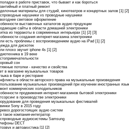
еполадки в работе приставок, что бывает и как бороться
арантийный и платный ремонт
тделочные материалы для студий, кинотеатров и концертных залов [1]
[2]
еспроводные наушники vs проводные наушники
овогоднее световое оформление
собенности выставочных каталогов аудио продукции
родающие сайты в области домашней электроники
литка из терракоты в современных интерьерах [1]
[2]
[3]
собенности создания интернет-магазина электроники
сли есть проблемы с воспроизведением аудио на iPad [1]
[2]
дежда для дискотек
ли плохо звучит iphone 4s [1]
[2]
адиотехника в 19 веке
остопримечательности
доровый сон
атяжные потолки - качество и свойства
чет в магазине музыкальных товаров
узыка в баре и ресторане
онфликты в области авторского права на музыкальные произведения
спользование музыкальных произведений при изучении иностранных язы
емонт коммерческих холодильников
собенности продвижения интернет-магазинов бытовой электроники
утсорсинг в производстве электроники
борудование для проведения музыкальных фестивалей
овинки Sony в 2015 году
еревоз дорогостоящих аудио систем
то такое компания-интегратор
еспроводные аудиосистемы Samsung
елефоны DECT
тозвук и автоакустика [1]
[2]