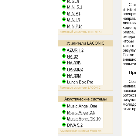
MINI 6
С в
MINI 5.1
и начи
MINIP1
воспр
направ
MINIL3
лишних
MINIP14
ходе п
бедра,
Ламповый усилитель MINI 6: KT88, 2х60 Вт
Ламповый усилител
ожидан
чтобы 
Усилители LACONIC
таког
резуль
AZUR H2
После 
HA-02
внешно
HA-03B
повыси
HA-03B2
Пр
HA-03M
Сов
Lunch Box Pro
неинва
Ламповые усилители LACONIC HA-02,03B/B2/M: 6N6P, 2х1,2 В
похожи
ботокс
Акустические системы
визуал
молодо
Music Angel One
этих п
Music Angel 2.5
Music Angel TK-10
DIVA 5.2
Акустическая система Music Angel One: 20 - 100 Вт, 38 Гц - 30 