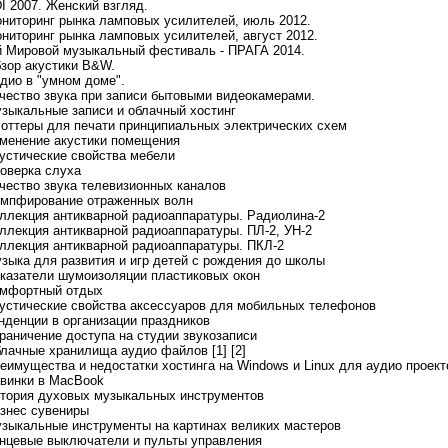
DI 2007. Женский взгляд.
ониторинг рынка ламповых усилителей, июль 2012.
ониторинг рынка ламповых усилителей, август 2012.
-й Мировой музыкальный фестиваль - ПРАГА 2014.
бзор акустики B&W.
удио в "умном доме".
ачество звука при записи бытовыми видеокамерами.
узыкальные записи и облачный хостинг
лоттеры для печати принципиальных электрических схем
зменение акустики помещения
кустические свойства мебели
роверка слуха
ачество звука телевизионных каналов
емпфирование отраженных волн
оллекция антикварной радиоаппаратуры. Радиолина-2
оллекция антикварной радиоаппаратуры. ПЛ-2, УН-2
оллекция антикварной радиоаппаратуры. ПКЛ-2
узыка для развития и игр детей с рождения до школы
оказатели шумоизоляции пластиковых окон
омфортный отдых
кустические свойства аксессуаров для мобильных телефонов
енденции в организации праздников
граничение доступа на студии звукозаписи
блачные хранилища аудио файлов [1]
[2]
реимущества и недостатки хостинга на Windows и Linux для аудио проект
овинки в MacBook
стория духовых музыкальных инструментов
изнес сувениры
узыкальные инструменты на картинах великих мастеров
онцевые выключатели и пульты управления