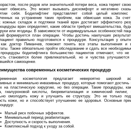
озрастом, после родов или значительной потери веса, кожа теряет свою
нает обвисать. Это может вызывать дискомфорт и негативно сказы
иятии себя. Бодилифтинг представляет собой целый комплекс 
ленных на устранение таких проблем, как обвисшая кожа. За счет
 кожных складок и подтяжки тканей врач достигает эффектного рез
роцедуры врач определяет, какие области требуют вмешательства, будь
 руки или ягодицы. В зависимости от индивидуальных особенностей паци
ь MINIP1: 6AQ5, 2х10 Вт
Ламповый усилитель MINIL3: EL34, 2х35 Вт
Ламповый усилитель MINIP14: 6
ий формируется план операции. Чтобы достичь наилучших результат
пациент правильно подготовился к процедуре. Консультация у опытн
о как доктор Пиманчев, поможет понять все этапы выполнения и 
таты. Также обязательно пройти обследование и сдать все необходимы
процедуры бодилифтинга большинство пациентов отмечают, что не 
сть становится более привлекательной, но и чувства улучшаются 
вшейся самооценке.
еимущества современных косметических процедур
ременная косметология предлагает невероятно широкий асс
зивных и минимально инвазивных процедур, которые помогают достичь
т на 300 Ом
х на пластическую хирургию, но без операции. Такие процедуры, ка
а, гиалуроновой кислоты, биоревитализация и химический пилинг,
ьно омолодить кожу и улучшить ее структуру. Это не только под
сть кожи, но и способствует улучшению ее здоровья. Основные пр
роцедур:
Малый риск побочных эффектов.
Минимальный период реабилитации.
Доступность и скорость выполнения.
Комплексный подход к уходу за собой.
кГц, 86 Дб/Вт/м
Акустическая система Music Angel 2.5: 20 - 200 Вт, 20 Гц - 30 кГц, 86 Дб/Вт/м
Акустическ