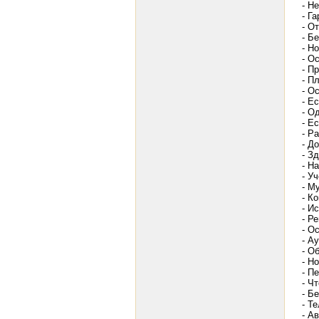
- Н
- Г
- О
- Б
- Н
- О
- П
- П
- О
- Е
- О
- Ес
- Р
- Д
- З
- Н
- У
- М
- К
- И
- Р
- О
- А
- О
- Н
- П
- Ч
- Б
- Т
- Ав