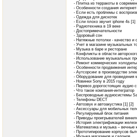
- Плитка из терракоты в современ
- Особенности создания интернет
- Если есть проблемы с воспроиз
- Одежда для дискотек
- Если плохо звучит iphone 4s [1]
- Радиотехника в 19 веке
- Достопримечательности
- Здоровый сон
- Натяжные потолки - качество и 
- Учет в магазине музыкальных т
- Музыка в баре и ресторане
- Конфликты в области авторско
- Использование музыкальных пр
- Ремонт коммерческих холодиль
- Особенности продвижения инте
- Аутсорсинг в производстве эле
- Оборудование для проведения
- Новинки Sony в 2015 году
- Перевоз дорогостоящих аудио 
- Что такое компания-интегратор
- Беспроводные аудиосистемы S
- Телефоны DECT
- Автозвук и автоакустика [1]
[2]
- Аксессуары для мобильных те
- Регулируемый блок питания
- Приводы проигрывателей винил
- История электрификации желез
- Математика и музыка – вечные 
- Прототипирование корпусов быт
- Музыка магазинов и салонов