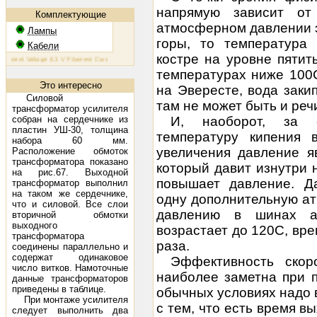
напрямую зависит от
Комплектующие
атмосферном давлении э
Лампы
горы, то температура 
Кабели
костре на уровне пятит
ent Voltage 6.3 V Filament Current 1.6 A Plate Voltage (max) 800 V Plate Current (max) 230 mA Plate Dissi
температурах ниже 100С
Это интересно
на Эвересте, вода закип
Силовой
там не может быть и реч
трансформатор усилителя
собран на сердечнике из
И, наоборот, за с
пластин УШ-30, толщина
температуру кипения 
набора 60 мм.
увеличения давление я
Расположение обмоток
трансформатора показано
который давит изнутри 
на рис.67. Выходной
повышает давление. Д
трансформатор выполнил
на таком же сердечнике,
одну дополнительную ат
что и силовой. Все слои
давлению в шинах ав
вторичной обмотки
выходного
возрастает до 120С, вре
трансформатора
раза.
соединены параллельно и
содержат одинаковое
Эффективность скор
число витков. Намоточные
наиболее заметна при п
данные трансформаторов
приведены в таблице.
обычных условиях надо в
При монтаже усилителя
с тем, что есть время в
следует выполнить два