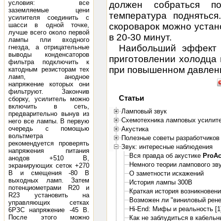
условия: все
должен собраться по
заземляемые цени
температура подняться
усилителя соединить с
шасси в одной точке,
скороварок можно устан
лучше всего около первой
в 20-30 минут.
лампы пли входного
Наибольший эффект 
гнезда, а отрицательные
выводы конденсаторов
приготовлении холодца 
фильтра подключить к
при повышенном давлени
катодным резисторам тех
ламп, анодное
напряжение которых они
фильтруют. Закончив
Статьи
сборку, усилитель можно
включить в сеть,
Ламповый звук
предварительно вынув из
Схемотехника ламповых усилит
него все лампы. В первую
очередь с помощью
Акустика
вольтметра
Полезные советы разработчиков 
рекомендуется проверять
Звук: интересные наблюдения
напряжения питания
Вся правда об акустике
ProA
анодов +510 В,
Немного теории лампового зв
экранирующих сеток +270
В и смещения -80 В
О заметности искажений
выходных ламп. Затем
История лампы 300B
потенциометрами R20 и
Краткая история возникновения
R23 установить на
Возможен ли "виниловый рене
управляющих сетках
Hi-End: Мифы и реальность [1
6РЗС напряжение -45 В.
После этого можно
Как не заблудиться в кабель