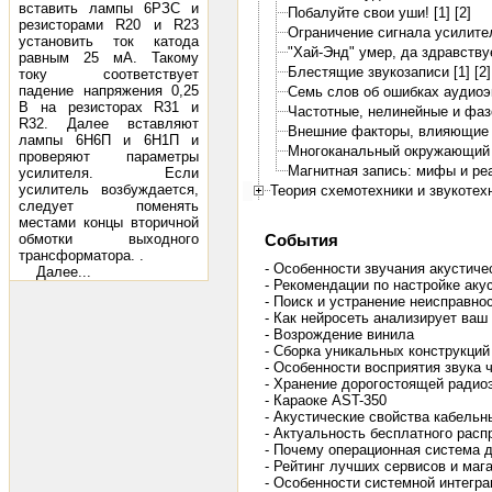
вставить лампы 6РЗС и
Побалуйте свои уши! [1]
[2]
резисторами R20 и R23
Ограничение сигнала усилите
установить ток катода
"Хай-Энд" умер, да здравствуе
равным 25 мА. Такому
Блестящие звукозаписи [1]
[2]
току соответствует
падение напряжения 0,25
Семь слов об ошибках аудиоэ
В на резисторах R31 и
Частотные, нелинейные и фа
R32. Далее вставляют
Внешние факторы, влияющие 
лампы 6Н6П и 6Н1П и
Многоканальный окружающий з
проверяют параметры
Магнитная запись: мифы и ре
усилителя. Если
усилитель возбуждается,
Теория схемотехники и звукотех
следует поменять
местами концы вторичной
обмотки выходного
События
трансформатора. .
- Особенности звучания акустиче
Далее...
- Рекомендации по настройке аку
- Поиск и устранение неисправно
- Как нейросеть анализирует ваш
- Возрождение винила
- Сборка уникальных конструкций
- Особенности восприятия звука 
- Хранение дорогостоящей радио
- Караоке AST-350
- Акустические свойства кабель
- Актуальность бесплатного расп
- Почему операционная система 
- Рейтинг лучших сервисов и маг
- Особенности системной интегра