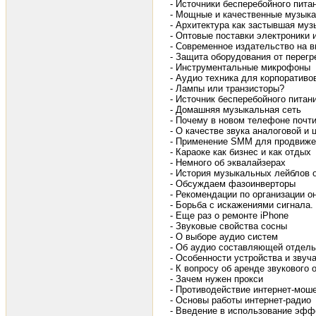
- Источники бесперебойного пита
- Мощные и качественные музыка
- Архитектура как застывшая муз
- Оптовые поставки электроники
- Современное издательство на 
- Защита оборудования от перегр
- Инструментальные микрофоны
- Аудио техника для корпоративо
- Лампы или транзисторы?
- Источник бесперебойного питан
- Домашняя музыкальная сеть
- Почему в новом телефоне почт
- О качестве звука аналоговой и
- Применение SMM для продвижен
- Караоке как бизнес и как отдых
- Немного об эквалайзерах
- История музыкальных лейблов 
- Обсуждаем фазоинверторы
- Рекомендации по организации о
- Борьба с искажениями сигнала.
- Еще раз о ремонте iPhone
- Звуковые свойства сосны
- О выборе аудио систем
- Об аудио составляющей отдел
- Особенности устройства и зву
- К вопросу об аренде звукового
- Зачем нужен прокси
- Противодействие интернет-мош
- Основы работы интернет-радио
- Введение в использование эфф