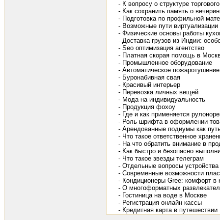
- К вопросу о структуре торгово
- Как сохранить память о вечерин
- Подготовка по профильной мат
- Возможные пути виртуализации
- Физические основы работы кухо
- Доставка грузов из Индии: осо
- Seo оптимизация агентство
- Платная скорая помощь в Моск
- Промышленное оборудование
- Автоматическое пожаротушение
- Буронабивная свая
- Красивый интерьер
- Перевозка личных вещей
- Мода на индивидуальность
- Продукция фохоу
- Где и как применяется рулонор
- Роль шрифта в оформлении тов
- Арендованные подиумы как пут
- Что такое ответственное хранен
- На что обратить внимание в пр
- Как быстро и безопасно выполн
- Что такое звезды телеграм
- Отдельные вопросы устройства
- Современные возможности плас
- Кондиционеры Gree: комфорт в
- О многоформатных развлекате
- Гостиница на воде в Москве
- Регистрация онлайн кассы
- Кредитная карта в путешествии