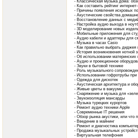
- Классическая музыка дома: обз
- Как составить рейтинг интернет
- Причины появления искровых по
- Акустические свойства домашн
- Восстановление данных с меди
- Настройка аудио выхода в ноутбу
- 3D моделирование новых издел
- Мобильные приложения для сту
- Аудио кабели и адаптеры для 
- Музыка в часах Casio
- Как правильно выбрать диджея 
- История возникновения нотной 
- Об использовании материнских
- Аудио и проекционное оборудо
- Звуки в бытовой технике
- Роль музыкального сопровожде
- Использовании гофротрубы при
- Одежда для дискотек
- Акустическая архитектура и о
- Живые цветы в вакууме
- Снаряжение и музыка для «зеле
- Звукоизоляция мансарды
- Музыка турецких курортов
- Ремонт аудио техники Apple
- Современные IT решения
- Обзор рынка акустики, или чт
- Введение в майнинг
- Ремонт и диагностика компьюте
- Продажа музыкальных устройст
- Виртуальная телефония