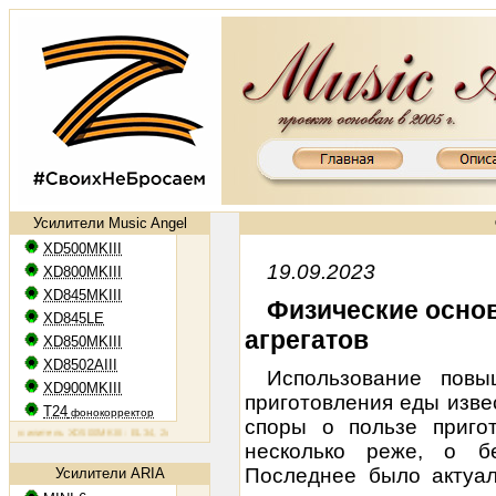
Усилители Music Angel
XD500MKIII
19.09.2023
XD800MKIII
XD845MKIII
Физические осно
XD845LE
агрегатов
XD850MKIII
XD8502AIII
Использование повы
XD900MKIII
приготовления еды изве
T24
фонокорректор
споры о пользе приго
илитель XD500MKIII: EL34, 2х50 Вт
Ламповый усилитель XD800MKIII: KT88, 2х65 Вт
Ламповый усилите
несколько реже, о бе
Последнее было актуал
Усилители ARIA