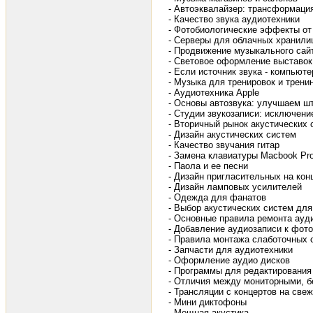
- Автоэквалайзер: трансформаци
- Качество звука аудиотехники
- Фотобиологические эффекты от
- Серверы для облачных хранил
- Продвижение музыкального сай
- Световое оформление выставок
- Если источник звука - компьюте
- Музыка для тренировок и трени
- Аудиотехника Apple
- Основы автозвука: улучшаем ш
- Студии звукозаписи: исключени
- Вторичный рынок акустических 
- Дизайн акустических систем
- Качество звучания гитар
- Замена клавиатуры Macbook Pr
- Паола и ее песни
- Дизайн пригласительных на кон
- Дизайн ламповых усилителей
- Одежда для фанатов
- Выбор акустических систем дл
- Основные правила ремонта ауд
- Добавление аудиозаписи к фото
- Правила монтажа слаботочных 
- Запчасти для аудиотехники
- Оформление аудио дисков
- Программы для редактирования
- Отличия между мониторными, 
- Трансляции с концертов на све
- Мини диктофоны
- Мощная акустика