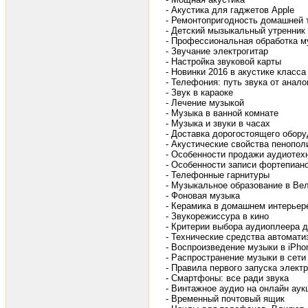
- Акустика для гаджетов Apple
- Ремонтопригодность домашней 
- Детский мызыкальный утренник
- Профессиональная обработка м
- Звучание электрогитар
- Настройка звуковой карты
- Новинки 2016 в акустике класса
- Телефония: путь звука от анало
- Звук в караоке
- Лечение музыкой
- Музыка в ванной комнате
- Музыка и звуки в часах
- Доставка дорогостоящего обор
- Акустические свойства пенопол
- Особенности продажи аудиотех
- Особенности записи фортепиан
- Телефонные гарнитуры
- Музыкальное образование в Ве
- Фоновая музыка
- Керамика в домашнем интерьер
- Звукорежиссура в кино
- Критерии выбора аудиоплеера 
- Технические средства автоматиз
- Воспроизведение музыки в iPhone
- Распространение музыки в сети
- Правила первого запуска элект
- Смартфоны: все ради звука
- Винтажное аудио на онлайн аук
- Временный почтовый ящик