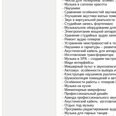
- Чехлы для телефонов. Влияют л
- Музыка в салонах красоты
- Наушники
- Сравнение особенностей звуча
- Улучшение акустики жилых пом
- Звук в виртуальной реальности
- Студийная запись фортепиано
- Музыкальное оборудование для
- Электропитание мощной аппара
- Хранение студийных аудио запи
- Ремонт аудио плееров
- Устранение неисправностей в т
- Наушники и гарнитуры – развит
- Акустический кабель для аппар
- Изготовление трансформатора
- Музыка в SPA – создаем настро
- Миди интерфейсы
- Микшерный пульт в звукозаписи
- Автозвук: особенности выбора 
- Конструкции наушников различн
- Шумоизоляция помещений и ав
- Особенности работы с плеером 
- Музыка на кухне
- Миниатюрные микрофоны
- Профессиональный дизайн
- Аренда профессионального зву
- Акустический кабель: изготавл
- Отдых под музыку
- Программы редактирования ауд
- Музыка для парных танцев