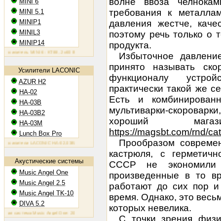
волне ввоза челнокам
MINI 6
требования к металла
MINI 5.1
MINIP1
давления жестче, каче
MINIL3
поэтому речь только о 
MINIP14
продукта.
илитель MINI 6: KT88, 2х60 Вт
Ламповый усилитель MINIP1: 6AQ5, 2х10 Вт
Ламповый усилитель MINIL
Избыточное давление
принято называть ск
Усилители LACONIC
функционалу устрой
AZUR H2
практически такой же се
HA-02
Есть и комбинирован
HA-03B
мультиварки-скорова
HA-03B2
хороший маг
HA-03M
https://magsbt.com/rnd/cat
Lunch Box Pro
Прообразом современ
илители LACONIC HA-02,03B/B2/M: 6N6P, 2х1,2 Вт на 300 Ом
кастрюля, с герметич
Акустические системы
СССР не экономили 
Music Angel One
произведенные в то вр
Music Angel 2.5
работают до сих пор и
Music Angel TK-10
время. Однако, это весь
DIVA 5.2
которых невелика.
 система Music Angel One: 20 - 100 Вт, 38 Гц - 30 кГц, 86 Дб/Вт/м
Акустическая система Music Angel 2.5:
С точки зрения физи