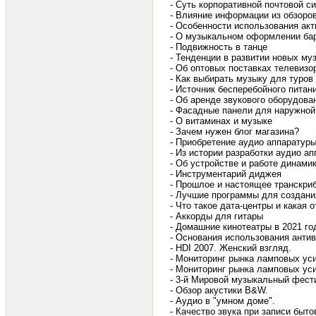
- Суть корпоративной почтовой с
- Влияние информации из обзоров
- Особенности использования ак
- О музыкальном оформлении ба
- Подвижность в танце
- Тенденции в развитии новых м
- Об оптовых поставках телевизо
- Как выбирать музыку для туров
- Источник бесперебойного пита
- Об аренде звукового оборудова
- Фасадные панели для наружной
- О витаминах и музыке
- Зачем нужен блог магазина?
- Приобретение аудио аппаратур
- Из истории разработки аудио а
- Об устройстве и работе динами
- Инструментарий диджея
- Прошлое и настоящее транскри
- Лучшие программы для создани
- Что такое дата-центры и какая о
- Аккорды для гитары
- Домашние кинотеатры в 2021 го
- Основания использования ант
- HDI 2007. Женский взгляд.
- Мониторинг рынка ламповых ус
- Мониторинг рынка ламповых уси
- 3-й Мировой музыкальный фест
- Обзор акустики B&W.
- Аудио в "умном доме".
- Качество звука при записи быт