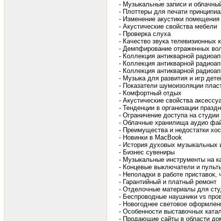
- Музыкальные записи и облачный
- Плоттеры для печати принципи
- Изменение акустики помещения
- Акустические свойства мебели
- Проверка слуха
- Качество звука телевизионных 
- Демпфирование отраженных во
- Коллекция антикварной радиоа
- Коллекция антикварной радиоап
- Коллекция антикварной радиоа
- Музыка для развития и игр дет
- Показатели шумоизоляции плас
- Комфортный отдых
- Акустические свойства аксесс
- Тенденции в организации празд
- Ограничение доступа на студии
- Облачные хранилища аудио фай
- Преимущества и недостатки хос
- Новинки в MacBook
- История духовых музыкальных 
- Бизнес сувениры
- Музыкальные инструменты на к
- Концевые выключатели и пульт
- Неполадки в работе приставок, 
- Гарантийный и платный ремонт
- Отделочные материалы для студ
- Беспроводные наушники vs про
- Новогоднее световое оформлен
- Особенности выставочных ката
- Продающие сайты в области до