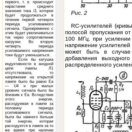
первого, т. е. происходит
нарастание среднего
значения тока i3, которое
Рис. 2
будет продолжаться в
течение первой четверти
периода усиливаемого
RC-усилителей (кри
сигнала. Одновременно с
полосой пропускания от
этим будет увеличиваться
ток через сопротивление
100
МГц,
при усилени
нагрузки. Во вторую
напряжение усилителей 
четверть периода
усиливаемого напряжения
может быть в случае
токи будут уменьшаться.
добавления выходного
Если бы катушка
индуктивности в анодной
распределенного усилен
цепи лампы Л1
отсутствовала, то
напряжение на открытой
лампе было бы равно Eа
— U4 и при малых
уровнях сигнала было бы
близким к Eа. Вследствие
этого энергия,
расходуемая в лампе за
половину периода
усиливаемого сигнала,
была бы намного больше
той энергии, которая
расходуется в лампе за то
же время при наличии