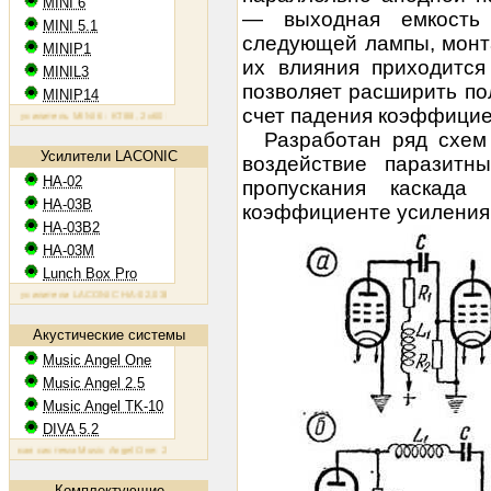
MINI 6
— выходная емкость 
MINI 5.1
следующей лампы, монта
MINIP1
их влияния приходится
MINIL3
позволяет расширить по
MINIP14
счет падения коэффицие
силитель MINI 6: KT88, 2х60 Вт
Ламповый усилитель MINIP1: 6AQ5, 2х10 Вт
Ламповый усилитель MIN
Разработан ряд схем
Усилители LACONIC
воздействие паразитн
HA-02
пропускания каскад
HA-03B
коэффициенте усиления
HA-03B2
HA-03M
Lunch Box Pro
усилители LACONIC HA-02,03B/B2/M: 6N6P, 2х1,2 Вт на 300 Ом
Акустические системы
Music Angel One
Music Angel 2.5
Music Angel TK-10
DIVA 5.2
ая система Music Angel One: 20 - 100 Вт, 38 Гц - 30 кГц, 86 Дб/Вт/м
Акустическая система Music Angel 2.5
Комплектующие