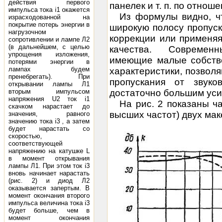
действия первого
панелек и т. п. по отноше
импульса тока i1 окажется
Из формулы видно, ч
израсходованной на
покрытие потерь энергии в
широкую полосу пропус
нагрузочном
коррекции или применя
сопротивлении и лампе Л2
(в дальнейшем, с целью
качества. Современ
упрощения изложения,
имеющие малые собстве
потерями энергии в
лампах будем
характеристики, позвол
пренебрегать). При
пропускания от зву
открывании лампы Л1
вторым импульсом
достаточно большим ус
напряжения U2 ток i1
На рис. 2 показаны ч
скачком нарастает до
высших частот) двух ма
значения, равного
значению тока i3 , а затем
будет нарастать со
скоростью,
соответствующей
напряжению на катушке L
в момент открывания
лампы Л1. При этом ток i3
вновь начинает нарастать
(рис. 2) и диод Л2
оказывается запертым. В
момент окончания второго
импульса величина тока i3
будет больше, чем в
момент окончания