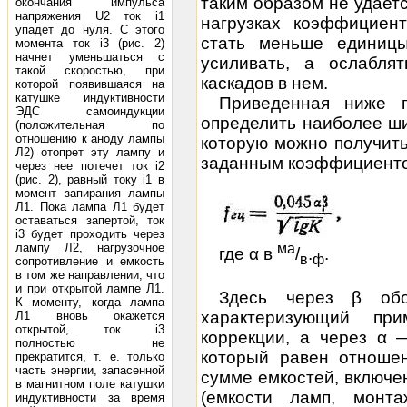
таким образом не удаетс
окончания импульса
напряжения U2 ток i1
нагрузках коэффициен
упадет до нуля. С этого
стать меньше единицы
момента ток i3 (рис. 2)
начнет уменьшаться с
усиливать, а ослабля
такой скоростью, при
каскадов в нем.
которой появившаяся на
катушке индуктивности
Приведенная ниже п
ЭДС самоиндукции
определить наиболее ш
(положительная по
отношению к аноду лампы
которую можно получить
Л2) отопрет эту лампу и
заданным коэффициент
через нее потечет ток i2
(рис. 2), равный току i1 в
момент запирания лампы
Л1. Пока лампа Л1 будет
оставаться запертой, ток
i3 будет проходить через
лампу Л2, нагрузочное
ма
где α в
/
.
.
в
ф
сопротивление и емкость
в том же направлении, что
и при открытой лампе Л1.
Здесь через β обо
К моменту, когда лампа
характеризующий пр
Л1 вновь окажется
открытой, ток i3
коррекции, а через α
—
полностью не
который равен отношен
прекратится, т. е. только
часть энергии, запасенной
сумме емкостей, включе
в магнитном поле катушки
(емкости ламп, монт
индуктивности за время