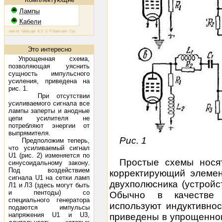
Лампы
Кабели
ment Voltage 6.3 V Filament Current 1.6 A Plate Voltage (max) 800 V Plate Current (max) 230 mA Plate Dis
Это интересно
Упрощенная схема,
позволяющая уяснить
сущность импульсного
усиления, приведена на
рис. 1.
При отсутствии
усиливаемого сигнала все
лампы заперты и анодные
цепи усилителя не
потребляют энергии от
выпрямителя.
Рис. 1
Предположим теперь,
что усиливаемый сигнал
U1 (рис. 2) изменяется по
Простые схемы носят
синусоидальному закону.
Под воздействием
корректирующий элемен
сигнала U1 на сетки ламп
двухполюсника (устрой
Л1 и Л3 (здесь могут быть
и пентоды) со
Обычно в качестве к
специального генератора
используют индуктивно
подаются импульсы
напряжения U1 и U3,
приведены в упрощенном