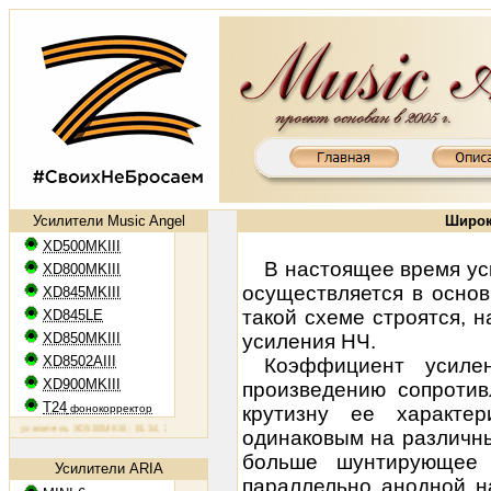
Усилители Music Angel
Широк
XD500MKIII
В настоящее время у
XD800MKIII
осуществляется в осно
XD845MKIII
такой схеме строятся, 
XD845LE
XD850MKIII
усиления НЧ.
XD8502AIII
Коэффициент усилен
XD900MKIII
произведению сопротив
T24
фонокорректор
крутизну ее характе
усилитель XD500MKIII: EL34, 2х50 Вт
Ламповый усилитель XD800MKIII: KT88, 2х65 Вт
Ламповый усили
одинаковым на различны
больше шунтирующее 
Усилители ARIA
параллельно анодной н