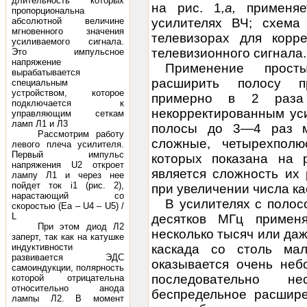
длительность которых
на рис. 1
,а,
применяе
пропорциональна
абсолютной величине
усилителях ВЧ; схема
мгновенного значения
телевизорах для корр
усиливаемого сигнала.
телевизионного сигнала.
Это импульсное
напряжение
Применение прост
вырабатывается
расширить полосу пр
специальным
устройством, которое
примерно в 2 раза
подключается к
некорректированным ус
управляющим сеткам
ламп Л1 и Л3
полосы до 3—4 раз м
Рассмотрим работу
сложные, четырехпол
левого плеча усилителя.
Первый импульс
которых показана на 
напряжения U2 откроет
является сложность их
лампу Л1 и через нее
пойдет ток i1 (рис. 2),
при увеличении числа ка
нарастающий со
В усилителях с полос
скоростью (Ea – U4 – U5) /
L
десятков МГц примен
При этом диод Л2
несколько тысяч или да
заперт, так как на катушке
индуктивности
каскада со столь ма
развивается ЭДС
оказывается очень неб
самоиндукции, полярность
последовательно не
которой отрицательна
относительно анода
беспредельное расшире
лампы Л2. В момент