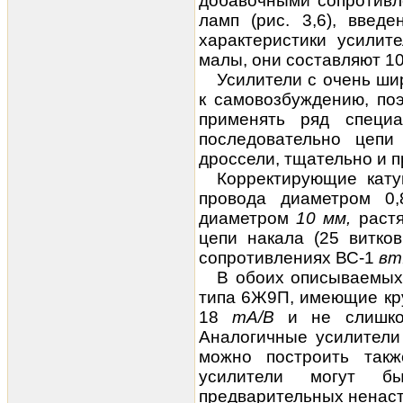
добавочными сопротивл
ламп (рис. 3,6), введ
характеристики усилит
малы, они составляют 1
Усилители с очень ши
к самовозбуждению, по
применять ряд специ
последовательно цеп
дроссели, тщательно и п
Корректирующие кату
провода диаметром 0
диаметром
10 мм,
раст
цепи накала (25 витко
сопротивлениях ВС-1
вт
В обоих описываемых
типа 6Ж9П, имеющие кр
18
mA/В
и не слишко
Аналогичные усилители
можно построить так
усилители могут б
предварительных ненас