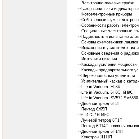
Электронно-лучевые трубки
Газоразрядные и индикаторны
Фотоэлектронные приборы
Собственные шумы электронн
Особенности работы электро
Специальные электронные пр
Надежность и испытание эле
Основы схемотехники лампов
Искажения в усилителях, их 
Основные сведения о радиок
Источники питания
Каскады усиления мощности
Каскады предварительного у
Широкополосные усилители
Усилительный каскад с катодн
Life in Vacuum. EL34
Life in Vacuum. 6H8C, 6H9C
Life in Vacuum. SV572 SV655
Двойной триод 6Н3П
Пентод 6Ж5П
6П42С / 6П45С
Лучевой тетрод 6П1П
Пентод 6П14П в оконечном ка
Двойной триод 6Н14П
Кенотрон 1Ц11П