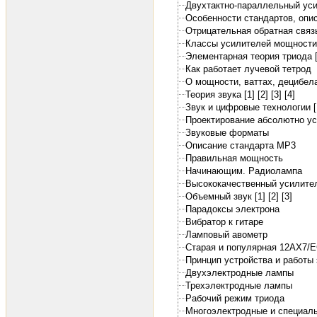
Двухтактно-параллельный ус
Особенности стандартов, опи
Отрицательная обратная связ
Классы усилителей мощности
Элементарная теория триода [
Как работает лучевой тетрод
О мощности, ваттах, децибелах
Теория звука [1]
[2]
[3]
[4]
Звук и цифровые технологии [
Проектирование абсолютно ус
Звуковые форматы
Описание стандарта MP3
Правильная мощность
Начинающим. Радиолампа
Высококачественный усилител
Объемный звук [1]
[2]
[3]
Парадоксы электрона
Вибратор к гитаре
Ламповый авометр
Старая и популярная 12АХ7/
Принцип устройства и работы
Двухэлектродные лампы
Трехэлектродные лампы
Рабочий режим триода
Многоэлектродные и специал