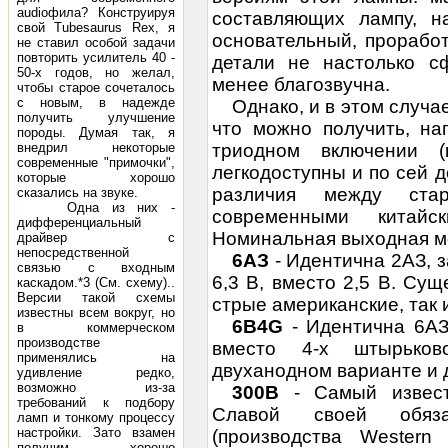
audioфилa? Конструируя
составляющих лампу, н
свой Tubesaurus Rex, я
основательный, проработ
не ставил особой задачи
повторить усилитель 40 -
детали не настолько с
50-х годов, но желал,
менее благозвучна.
чтобы старое сочеталось
с новым, в надежде
Однако, и в этом случа
получить улучшение
что можно получить, на
породы. Думая так, я
внедрил некоторые
триодном включении (
современные "примочки",
легкодоступны и по сей д
которые хорошо
различия между ста
сказались на звуке.
Одна из них -
современными китайс
дифференциальный
Номинальная
выходная 
драйвер с
непосредственной
6АЗ
- Идентична 2АЗ, 
связью с входным
6,3 В, вместо 2,5 В. Су
каскадом.*3 (См. схему)..
Версии такой схемы
стрые американские, так
известны всем вокруг, но
6B4G
- Идентична 6АЗ 
в коммерческом
производстве
вместо 4-х штырьков
применялись на
двуханодном варианте и д
удивление редко,
возможно из-за
300В
- Самый извест
требований к подбору
Славой своей обяза
ламп и тонкому процессу
настройки. Зато взамен
(производства Western E
получим хорошо