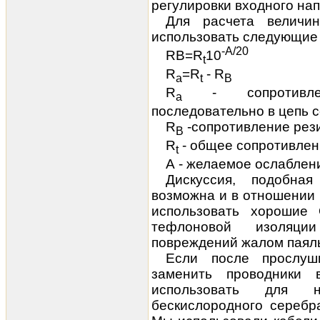
регулировки входного на
Для расчета величи
использовать следующие
-A/20
RB=R
10
t
R
=R
- R
a
t
B
R
-
сопротив
a
последовательно в цепь с
R
-
сопротивление рез
B
R
-
общее сопротивлен
t
А - желаемое ослаблени
Дискуссия, подобная
возможна и в отношении 
использовать хорошие 
тефлоновой изоляци
повреждений жалом паял
Если после прослуш
заменить проводники 
использовать для 
бескислородного серебр