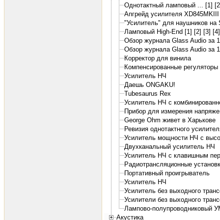
Однотактный ламповый ... [1]
[2
Апгрейд усилителя XD845MKIII 
"Усилитель" для наушников на 
Ламповый High-End [1]
[2]
[3]
[4]
Обзор журнала Glass Audio за 1
Обзор журнала Glass Audio за 1
Корректор для винила
Компенсированные регуляторы 
Усилитель НЧ
Даешь ONGAKU!
Tubesaurus Rex
Усилитель НЧ с комбинированн
Прибор для измерения напряже
George Ohm живет в Харькове
Ревизия однотактного усилите
Усилитель мощности НЧ с выс
Двухканальный усилитель НЧ
Усилитель НЧ с клавишным пе
Радиотрансляционные установк
Портативный проигрыватель
Усилитель НЧ
Усилитель без выходного тран
Усилители без выходного тран
Лампово-полупроводниковый 
Акустика