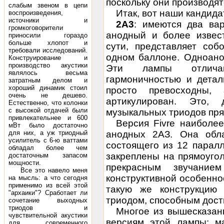
поскольку они производят
слабым звеном в цепи
Итак, вот наши кандид
воспроизведения,
источники и
2A3
: имеются два вар
громкоговорители
анодный и более извес
приносили гораздо
больше хлопот и
сути, представляет со
требовали исследований.
одном баллоне. Одноанод
Конструирование и
производство акустики
Эти лампы отличаю
являлось весьма
гармоничностью и детал
затратным делом и
хороший динамик стоил
просто превосходны,
очень не дешево.
артикулирован. Это,
Естественно, что колонки
с высокой отдачей были
музыкальных триодов пря
привлекательнее и 600
Версия Fivre наиболее
мВт было достаточно
для них, а уж триодный
анодных 2АЗ. Она обла
усилитель с 6-ю ваттами
состоящего из 12 парал
обладал более чем
закреплены на прямоугол
достаточным запасом
мощности.
прекрасным звучание
Все это навело меня
конструктивной особеннос
на мысль: а что сегодня
применимо из всей этой
такую же конструкцию 
"архаики"? Сработает ли
триодом, способным дост
сочетание выходных
триодов и
Многое из вышесказан
чувствительной акустики
версиям этой лампы: м
для современного