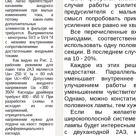
Ом) легко препятствует
случае работы усилит
качаниям анодного
напряжения при малых
предусилителя с малы
изменениях тока, а
смысл попробовать при
потому каких-либо
дополнительных
усиления все равно не хв
элементов в фильтре не
Все перечисленные в
требуется. Выпрямители
- кенотроны 5V3 и 5V4 *4
триодами, соответств
с низкими внутренними
использовать одну полов
сопротивлениями и
секции. В последнем слу
достаточными анодными
токами.
на 10 - 20%.
Как видно из Рис. 2,
Каждое из этих реш
рабочим режимом для
ламп типа 2АЗ является
недостатки. Паралле
Ua= 250 V, Ia = 60 mА
уменьшает
внутреннее
при Uc=-45V. Допустимо
применение анодного
улучшением работы 
напряжения Ua =300 -
уменьшением чувствите
350V. Каскады драйвера
требуют 400 - 450 V. При
Однако, можно констати
разработке схемы я
половинок лампы, тем ху
исходил из этих
напряжений,
Если вы желаете
отрицательное
широкополосной системе
напряжение нужно для
подачи на хвост первого
лампы будет интересным
дифференциального
с двуханодной 2АЗ, к
каскада.