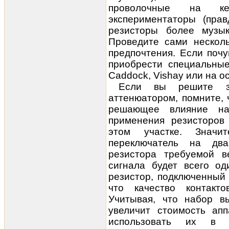
проволочные на кер
экспериментаторы (пра
резисторы более музык
Проведите сами несколь
предпочтения. Если почу
приобрести специальные
Caddock, Vishay или на о
Если вы решите з
аттенюатором, помните, 
решающее влияние на 
применения резисторов
этом участке. Значи
переключатель на дв
резистора требуемой в
сигнала будет всего од
резистор, подключенный 
что качество контакт
Учитывая, что набор в
увеличит стоимость ап
использовать их в с