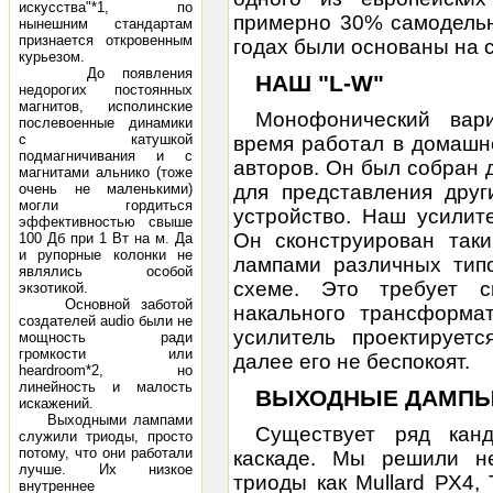
искусства"*1, по
примерно 30% самодельн
нынешним стандартам
признается откровенным
годах были основаны на 
курьезом.
До появления
НАШ "L-W"
недорогих постоянных
магнитов, исполинские
Монофонический вари
послевоенные динамики
с катушкой
время работал в домашн
подмагничивания и с
авторов. Он был собран д
магнитами альнико (тоже
очень не маленькими)
для представления друг
могли гордиться
устройство. Наш усилит
эффективностью свыше
Он сконструирован так
100 Дб при 1 Вт на м. Да
и рупорные колонки не
лампами различных тип
являлись особой
схеме. Это требует с
экзотикой.
Основной заботой
накального трансформа
создателей audio были не
усилитель проектирует
мощность ради
громкости или
далее его не беспокоят.
heardroom*2, но
линейность и малость
ВЫХОДНЫЕ ДАМП
искажений.
Выходными лампами
Существует ряд кан
служили триоды, просто
потому, что они работали
каскаде. Мы решили не
лучше. Их низкое
триоды как Mullard РХ4, 
внутреннее