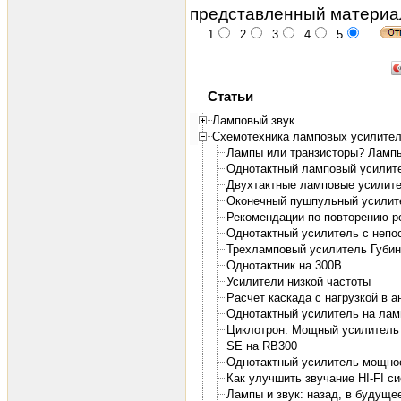
представленный материа
1
2
3
4
5
Статьи
Ламповый звук
Схемотехника ламповых усилите
Лампы или транзисторы? Ламп
Однотактный ламповый усилит
Двухтактные ламповые усилит
Оконечный пушпульный усилит
Рекомендации по повторению 
Однотактный усилитель с непос
Трехламповый усилитель Губи
Однотактник на 300В
Усилители низкой частоты
Расчет каскада с нагрузкой в а
Однотактный усилитель на ламп
Циклотрон. Мощный усилитель
SE на RB300
Однотактный усилитель мощнос
Как улучшить звучание HI-FI си
Лампы и звук: назад, в будущее