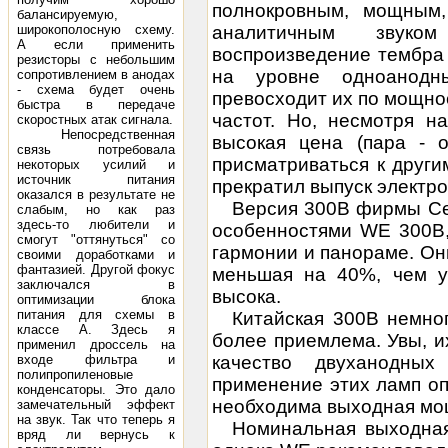
полнокровным, мощным
балансируемую,
широкополосную схему.
аналитичным звуком
А если применить
воспроизведение тембра 
резисторы с небольшим
на уровне одноанодн
сопротивлением в анодах
- схема будет очень
превосходит их по мощнос
быстра в передаче
частот. Но, несмотря н
скоростных атак сигнала.
Непосредственная
высокая цена (пара - о
связь потребовала
присматриваться к друг
некоторых усилий и
источник питания
прекратил выпуск электр
оказался в результате не
Версия 300В фирмы Ce
слабым, но как раз
здесь-то любители и
особенностями WE 300B, 
смогут "оттянуться" со
гармонии и панораме. Они
своими доработками и
фантазией. Другой фокус
меньшая на 40%, чем у
заключался в
высока.
оптимизации блока
питания для схемы в
Китайская 300В немног
классе А. Здесь я
более приемлема. Увы, и
применил дроссель на
входе фильтра и
качество двуханодны
полипропиленовые
применение этих ламп опр
конденсаторы. Это дало
необходима
выходная мо
замечательный эффект
на звук. Так что теперь я
Номинальная выходная
вряд ли вернусь к