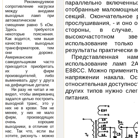
Рекомендуемое
параллельно включенны
сопротивление нагрузки
отобранные маломощные
между анодами
секций. Окончательное
выходных ламп при
автоматическом
прослушивания, - и оно о
смещении равно 5 кОм.
стороны, в случае,
Здесь требуются
некоторые пояснения.
высокочастотном зв
Как водится, чем выше
использование тольк
качество выходных
трансформаторов, тем
результаты практически в
они дороже.
Представленная на
Американским
самодельщикам часто
использование ламп 2А
приходится приобретать
Е88СС. Можно применить 
их у фирм
производителей, либо
напряжении накала. Ос
выменивать друг у друга
относительная доступнос
на дефицитные детали.
Ни разу не читал и не
других типов нужно сле
видел, чтобы американец
питания.
задался целью построить
выходной транс, это у
них не в крови. Тем не
менее, у них не мало
фирм, производящих
очень хорошие
выходники, в отличие от
нас. Так что, если вы
хотите, рискнуть - можно