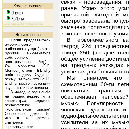
связи - нововведения, 
Комплектующие
ранее. Успех этого уси
Лампы
приличной выходной м
Кабели
быстро завоевала попул
ent Voltage 6.3 V Filament Current 1.6 A Plate Voltage (max) 800 V Plate Current (max) 230 mA Plate Dissi
замечена производителями
законченные конструкции, 
Это интересно
В первоначальном ва
Яркий представитель
американского
тетрод 224 (предшестве
audioaндегрэунда (a.a.а. -
триод 250 (предшествен
русская аббревиатура
собственного
общее усиление достигал
приготовления - Ред.) -
на триодных каскадах 
Дж Моррисон (J.C.
Morrison) строит Hi-End у
усиления для большинств
себя на дому. Судя по
Мы понимаем, что п
всему, никакой это не Hi-
End, а просто настоящий
схемотехники 60-ти лет
звук, чего и вам желаем.
показаться странным
В молодые годы audio
обеспечивает непревзо
на радиостанциях и в
кинотеатрах водилось
музыки. Популярность
всевозможное
японских аудиофилов и
"усилительное зверье"
Совершенно дикое. То,
аудиофилы-безальтернат
что в те времена
усилители за их музык
считалось
"произведением
одного из европейских