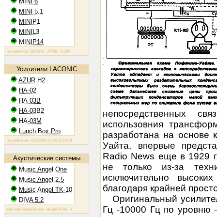
MINI 6
MINI 5.1
MINIP1
MINIL3
MINIP14
илитель MINI 6: KT88, 2х60 Вт
Ламповый усилитель MINIP1: 6AQ5, 2х10 Вт
Ламповый усилитель MINIL
Усилители LACONIC
AZUR H2
HA-02
HA-03B
HA-03B2
непосредственных свя
HA-03M
использовния трансфор
Lunch Box Pro
разработана на основе 
илители LACONIC HA-02,03B/B2/M: 6N6P, 2х1,2 Вт на 300 Ом
Уайта, впервые предст
Radio News еще в 1929 г
Акустические системы
не только из-за техни
Music Angel One
исключительно высоки
Music Angel 2.5
благодаря крайней прост
Music Angel TK-10
Оригинальный усилите
DIVA 5.2
Гц -10000 Гц по уровню 
 система Music Angel One: 20 - 100 Вт, 38 Гц - 30 кГц, 86 Дб/Вт/м
Акустическая система Music Angel 2.5: