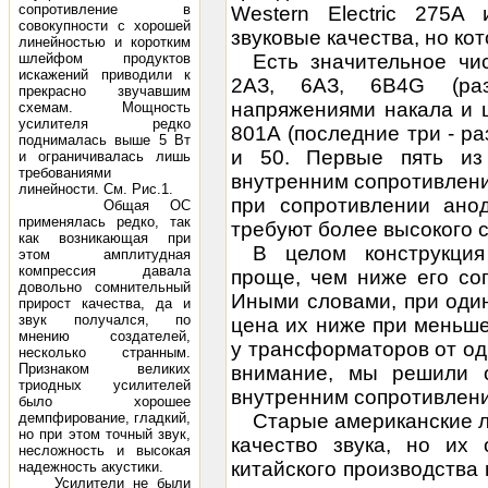
сопротивление в
Western Electric 275A
совокупности с хорошей
звуковые качества, но ко
линейностью и коротким
шлейфом продуктов
Есть значительное чи
искажений приводили к
2АЗ, 6АЗ, 6B4G (раз
прекрасно звучавшим
напряжениями накала и цо
схемам. Мощность
усилителя редко
801А (последние три - р
поднималась выше 5 Вт
и 50. Первые пять из 
и ограничивалась лишь
требованиями
внутренним сопротивлени
линейности. См. Рис.1.
при сопротивлении ано
Общая ОС
применялась редко, так
требуют более высокого с
как возникающая при
В целом конструкци
этом амплитудная
компрессия давала
проще, чем ниже его со
довольно сомнительный
Иными словами, при оди
прирост качества, да и
звук получался, по
цена их ниже при меньше
мнению создателей,
у трансформаторов от одн
несколько странным.
Признаком великих
внимание, мы решили 
триодных усилителей
внутренним сопротивлен
было хорошее
демпфирование, гладкий,
Старые американские л
но при этом точный звук,
качество звука
, но их 
несложность и высокая
китайского производства 
надежность акустики.
Усилители не были