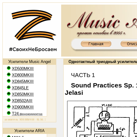
Усилители Music Angel
Однотактный
триодный усилител
XD500MKIII
ЧАСТЬ 1
XD800MKIII
XD845MKIII
Sound Practices Sp. 
XD845LE
Jelasi
XD850MKIII
XD8502AIII
XD900MKIII
T24
фонокорректор
илитель XD500MKIII: EL34, 2х50 Вт
Ламповый усилитель XD800MKIII: KT88, 2х65 Вт
Ламповый усилите
Усилители ARIA