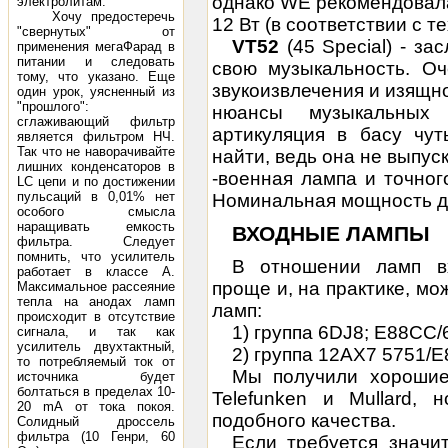
однако WE рекомендовала
электролитам.
Хочу предостеречь
12 Вт (в соответствии с 
"свернутых" от
VT52
(45 Special) - з
применения мегаФарад в
питании и следовать
свою музыкальность. О
тому, что указано. Еще
звукоизвлечения и изящно
один урок, уясненный из
"прошлого":
нюансы музыкальных
сглаживающий фильтр
артикуляция в басу чу
является фильтром НЧ.
Так что не наворачивайте
найти, ведь она не выпус
лишних конденсаторов в
-военная лампа и точног
LC цепи и по достижении
пульсаций в 0,01% нет
Номинальная мощность
д
особого смысла
наращивать емкость
ВХОДНЫЕ ЛАМПЫ
фильтра. Следует
помнить, что усилитель
В отношении ламп вх
работает в классе А.
проще и, на практике, мо
Максимальное рассеяние
тепла на анодах ламп
ламп:
происходит в отсутствие
1) группа 6DJ8; Е88СС/
сигнала, и так как
усилитель двухтактный,
2) группа 12АХ7 5751/
то потребляемый ток от
Мы получили хорошие 
источника будет
болтаться в пределах 10-
Telefunken и Mullard,
20 mА от тока покоя.
подобного качества.
Солидный дроссель
фильтра (10 Генри, 60
Если требуется значит