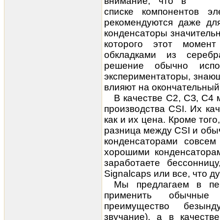
внимание, что в
списке компонентов эл
рекомендуются даже дл
конденсаторы значительн
которого этот момент
обкладками из серебр
решение обычно испо
экспериментаторы, знающ
влияют на окончательный 
В качестве С2, СЗ, С4
производства CSI. Их кач
как и их цена. Кроме того
разница между CSI и об
конденсаторами совсем
хорошими конденсатора
заработаете бессонниц
Signalcaps или все, что д
Мы предлагаем в пе
применить обычные 
преимущество безынд
звучание), а в качест