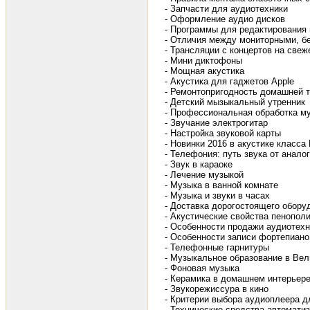
- Запчасти для аудиотехники
- Оформление аудио дисков
- Программы для редактирования
- Отличия между мониторными, б
- Трансляции с концертов на све
- Мини диктофоны
- Мощная акустика
- Акустика для гаджетов Apple
- Ремонтопригодность домашней 
- Детский мызыкальный утренник
- Профессиональная обработка м
- Звучание электрогитар
- Настройка звуковой карты
- Новинки 2016 в акустике класса 
- Телефония: путь звука от анало
- Звук в караоке
- Лечение музыкой
- Музыка в ванной комнате
- Музыка и звуки в часах
- Доставка дорогостоящего обору
- Акустические свойства пенопол
- Особенности продажи аудиотех
- Особенности записи фортепиано
- Телефонные гарнитуры
- Музыкальное образование в Вел
- Фоновая музыка
- Керамика в домашнем интерьер
- Звукорежиссура в кино
- Критерии выбора аудиоплеера 
- Технические средства автоматиз