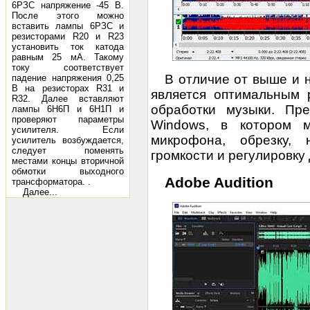
6РЗС напряжение -45 В.
После этого можно
вставить лампы 6РЗС и
резисторами R20 и R23
установить ток катода
равным 25 мА. Такому
току соответствует
В отличие от выше и 
падение напряжения 0,25
В на резисторах R31 и
является оптимальным 
R32. Далее вставляют
обработки музыки. Пр
лампы 6Н6П и 6Н1П и
проверяют параметры
Windows, в котором м
усилителя. Если
микрофона, обрезку, 
усилитель возбуждается,
следует поменять
громкости и регулировку
местами концы вторичной
обмотки выходного
Adobe Audition
трансформатора. .
Далее...