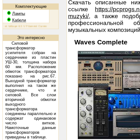
Скачать описанные ни
Комплектующие
ссылке
https://pcprogs.
Лампы
muzyki/
, а также подоб
Кабели
профессиональной о
 Voltage 6.3 V Filament Current 1.6 A Plate Voltage (max) 800 V Plate Current (max) 230 mA Plate Dissipat
музыкальных композиций
Это интересно
Waves Complete
Силовой
трансформатор
усилителя собран на
сердечнике из пластин
УШ-30, толщина набора
60 мм. Расположение
обмоток трансформатора
показано на рис.67.
Выходной трансформатор
выполнил на таком же
сердечнике, что и
силовой. Все слои
вторичной обмотки
выходного
трансформатора
соединены параллельно и
содержат одинаковое
число витков.
Намоточные данные
трансформаторов
приведены в таблице.