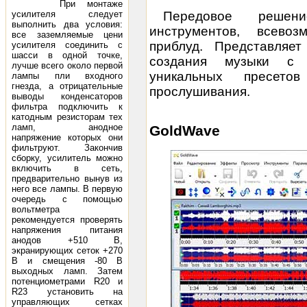
При монтаже
усилителя следует
Передовое решен
выполнить два условия:
инструментов, всево
все заземляемые цени
приблуд. Представляе
усилителя соединить с
шасси в одной точке,
создания музыки с 
лучше всего около первой
уникальных пресет
лампы пли входного
гнезда, а отрицательные
прослушивания.
выводы конденсаторов
фильтра подключить к
катодным резисторам тех
ламп, анодное
GoldWave
напряжение которых они
фильтруют. Закончив
сборку, усилитель можно
включить в сеть,
предварительно вынув из
него все лампы. В первую
очередь с помощью
вольтметра
рекомендуется проверять
напряжения питания
анодов +510 В,
экранирующих сеток +270
В и смещения -80 В
выходных ламп. Затем
потенциометрами R20 и
R23 установить на
управляющих сетках