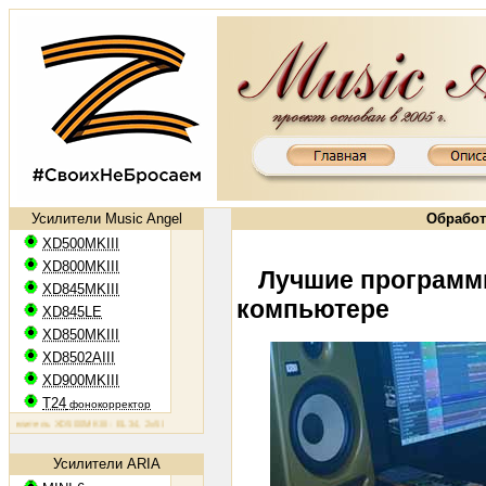
Усилители Music Angel
Обработ
XD500MKIII
XD800MKIII
Лучшие программ
XD845MKIII
компьютере
XD845LE
XD850MKIII
XD8502AIII
XD900MKIII
T24
фонокорректор
тель XD500MKIII: EL34, 2х50 Вт
Ламповый усилитель XD800MKIII: KT88, 2х65 Вт
Ламповый усилитель 
Усилители ARIA