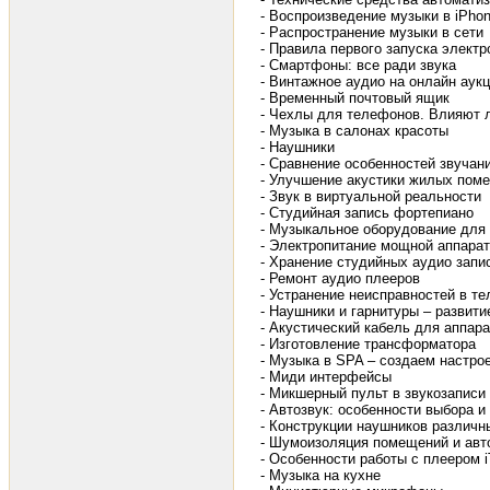
- Воспроизведение музыки в iPhone
- Распространение музыки в сети
- Правила первого запуска электр
- Смартфоны: все ради звука
- Винтажное аудио на онлайн аук
- Временный почтовый ящик
- Чехлы для телефонов. Влияют л
- Музыка в салонах красоты
- Наушники
- Сравнение особенностей звучан
- Улучшение акустики жилых пом
- Звук в виртуальной реальности
- Студийная запись фортепиано
- Музыкальное оборудование для
- Электропитание мощной аппара
- Хранение студийных аудио запи
- Ремонт аудио плееров
- Устранение неисправностей в те
- Наушники и гарнитуры – развити
- Акустический кабель для аппар
- Изготовление трансформатора
- Музыка в SPA – создаем настро
- Миди интерфейсы
- Микшерный пульт в звукозаписи
- Автозвук: особенности выбора и
- Конструкции наушников различн
- Шумоизоляция помещений и авт
- Особенности работы с плеером 
- Музыка на кухне