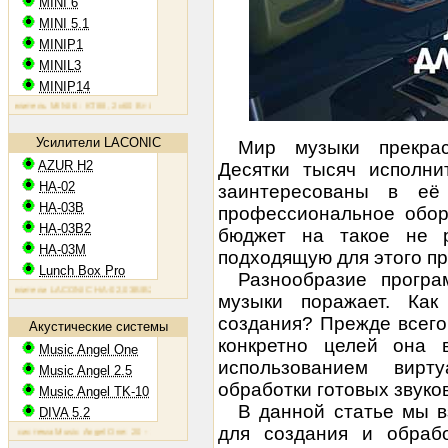
MINI 6
MINI 5.1
MINIP1
MINIL3
MINIP14
тель MINI 6: KT88, 2х60 Вт
Ламповый усилитель MINIP1: 6AQ5, 2х10 Вт
Ламповый усилитель MINIL3: 
Усилители LACONIC
Мир музыки прекрас
AZUR H2
Десятки тысяч исполни
HA-02
заинтересованы в её 
HA-03B
профессиональное обору
HA-03B2
бюджет на такое не р
HA-03M
подходящую для этого п
Lunch Box Pro
Разнообразие програ
тели LACONIC HA-02,03B/B2/M: 6N6P, 2х1,2 Вт на 300 Ом
музыки поражает. Ка
создания? Прежде всего,
Акустические системы
конкретно целей она 
Music Angel One
использованием вирт
Music Angel 2.5
обработки готовых звуко
Music Angel TK-10
В данной статье мы в
DIVA 5.2
для создания и обраб
стема Music Angel One: 20 - 100 Вт, 38 Гц - 30 кГц, 86 Дб/Вт/м
Акустическая система Music Angel 2.5: 20