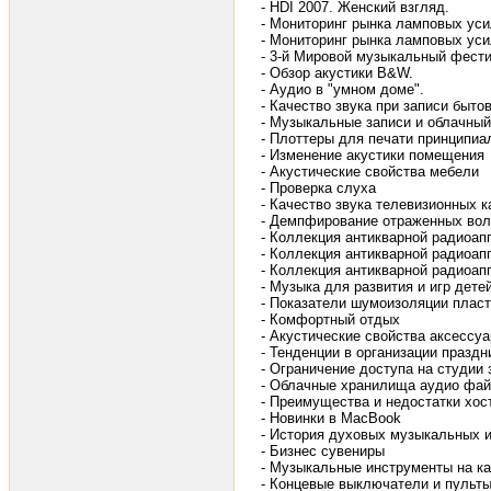
- HDI 2007. Женский взгляд.
- Мониторинг рынка ламповых уси
- Мониторинг рынка ламповых уси
- 3-й Мировой музыкальный фести
- Обзор акустики B&W.
- Аудио в "умном доме".
- Качество звука при записи быт
- Музыкальные записи и облачный
- Плоттеры для печати принципиа
- Изменение акустики помещения
- Акустические свойства мебели
- Проверка слуха
- Качество звука телевизионных 
- Демпфирование отраженных вол
- Коллекция антикварной радиоап
- Коллекция антикварной радиоап
- Коллекция антикварной радиоап
- Музыка для развития и игр дет
- Показатели шумоизоляции пласт
- Комфортный отдых
- Акустические свойства аксесс
- Тенденции в организации праздн
- Ограничение доступа на студии 
- Облачные хранилища аудио фай
- Преимущества и недостатки хост
- Новинки в MacBook
- История духовых музыкальных 
- Бизнес сувениры
- Музыкальные инструменты на ка
- Концевые выключатели и пульт