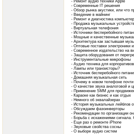
- Ремонт аудио техники Apple
- Современные IT решения
- Обзор рынка акустики, или что
- Введение в майнинг
- Ремонт и диагностика компьюте
- Продажа музыкальных устройств
- Виртуальная телефония
- Источники бесперебойного пита
- Мощные и качественные музыка
- Архитектура как застывшая муз
- Оптовые поставки электроники 
- Современное издательство на в
- Защита оборудования от перегр
- Инструментальные микрофоны
- Аудио техника для корпоративов
- Лампы или транзисторы?
- Источник бесперебойного питани
- Домашняя музыкальная сеть
- Почему в новом телефоне почти
- О качестве звука аналоговой и 
- Применение SMM для продвижен
- Караоке как бизнес и как отдых
- Немного об эквалайзерах
- История музыкальных лейблов 
- Обсуждаем фазоинверторы
- Рекомендации по организации о
- Борьба с искажениями сигнала.
- Еще раз о ремонте iPhone
- Звуковые свойства сосны
- О выборе аудио систем