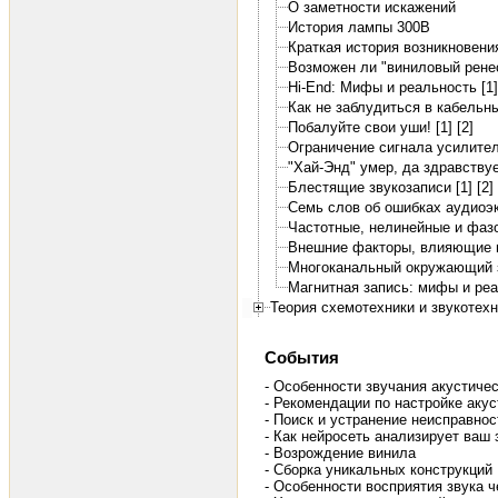
О заметности искажений
История лампы 300B
Краткая история возникновения
Возможен ли "виниловый ренес
Hi-End: Мифы и реальность [1]
Как не заблудиться в кабельн
Побалуйте свои уши! [1]
[2]
Ограничение сигнала усилител
"Хай-Энд" умер, да здравствуе
Блестящие звукозаписи [1]
[2]
Семь слов об ошибках аудиоэ
Частотные, нелинейные и фаз
Внешние факторы, влияющие н
Многоканальный окружающий з
Магнитная запись: мифы и ре
Теория схемотехники и звукотех
События
- Особенности звучания акустичес
- Рекомендации по настройке акус
- Поиск и устранение неисправно
- Как нейросеть анализирует ваш
- Возрождение винила
- Сборка уникальных конструкций
- Особенности восприятия звука 