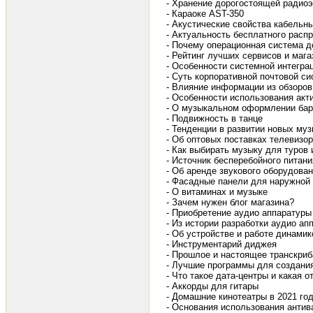
- Хранение дорогостоящей радио
- Караоке AST-350
- Акустические свойства кабельн
- Актуальность бесплатного расп
- Почему операционная система 
- Рейтинг лучших сервисов и маг
- Особенности системной интегра
- Суть корпоративной почтовой с
- Влияние информации из обзоров
- Особенности использования акт
- О музыкальном оформлении бар
- Подвижность в танце
- Тенденции в развитии новых му
- Об оптовых поставках телевизо
- Как выбирать музыку для туров 
- Источник бесперебойного питан
- Об аренде звукового оборудова
- Фасадные панели для наружной
- О витаминах и музыке
- Зачем нужен блог магазина?
- Приобретение аудио аппаратуры
- Из истории разработки аудио ап
- Об устройстве и работе динамик
- Инструментарий диджея
- Прошлое и настоящее транскриб
- Лучшие программы для создани
- Что такое дата-центры и какая о
- Аккорды для гитары
- Домашние кинотеатры в 2021 го
- Основания использования анти