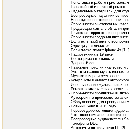
- Неполадки в работе приставок, 
- Гарантийный и платный ремонт
- Отделочные материалы для студ
- Беспроводные наушники vs про
- Новогоднее световое оформлен
- Особенности выставочных катал
- Продающие сайты в области до
- Плитка из терракоты в современ
- Особенности создания интернет
- Если есть проблемы с воспроизв
- Одежда для дискотек
- Если плохо звучит iphone 4s [1]
- Радиотехника в 19 веке
- Достопримечательности
- Здоровый сон
- Натяжные потолки - качество и 
- Учет в магазине музыкальных т
- Музыка в баре и ресторане
- Конфликты в области авторског
- Использование музыкальных про
- Ремонт коммерческих холодиль
- Особенности продвижения интер
- Аутсорсинг в производстве элек
- Оборудование для проведения 
- Новинки Sony в 2015 году
- Перевоз дорогостоящих аудио с
- Что такое компания-интегратор
- Беспроводные аудиосистемы S
- Телефоны DECT
- Автозвук и автоакустика [1]
[2]