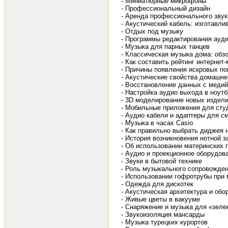
- Миниатюрные микрофоны
- Профессиональный дизайн
- Аренда профессионального зву
- Акустический кабель: изготавл
- Отдых под музыку
- Программы редактирования ауд
- Музыка для парных танцев
- Классическая музыка дома: обзо
- Как составить рейтинг интернет
- Причины появления искровых по
- Акустические свойства домашн
- Восстановление данных с меди
- Настройка аудио выхода в ноутбу
- 3D моделирование новых издели
- Мобильные приложения для сту
- Аудио кабели и адаптеры для 
- Музыка в часах Casio
- Как правильно выбрать диджея 
- История возникновения нотной з
- Об использовании материнских 
- Аудио и проекционное оборудов
- Звуки в бытовой технике
- Роль музыкального сопровожде
- Использовании гофротрубы при
- Одежда для дискотек
- Акустическая архитектура и об
- Живые цветы в вакууме
- Снаряжение и музыка для «зеле
- Звукоизоляция мансарды
- Музыка турецких курортов