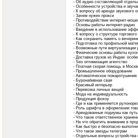
- Об аудио составляющей отдел
- Особенности устройства и звуч
- К вопросу об аренде звукового 
- Зачем нужен прокси
- Противодействие интернет-мош
- Основы работы интернет-радио
- Введение в использование эфф
- К вопросу о структуре торговог
- Как сохранить память о вечерин
- Подготовка по профильной мате
- Возможные пути виртуализации 
- Физические основы работы кухо
- Доставка грузов из Индии: особ
- Seo оптимизация агентство
- Платная скорая помощь в Москв
- Промышленное оборудование
- Автоматическое пожаротушение
- Буронабивная свая
- Красивый интерьер
- Перевозка личных вещей
- Мода на индивидуальность
- Продукция фохоу
- Где и как применяется рулоноре
- Роль шрифта в оформлении тов
- Арендованные подиумы как путь
- Что такое ответственное хранен
- На что обратить внимание в про
- Как быстро и безопасно выполн
- Что такое звезды телеграм
- Отдельные вопросы устройства 